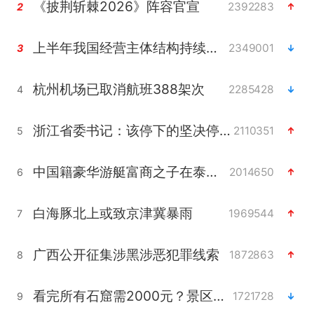
《披荆斩棘2026》阵容官宣
2392283
2
上半年我国经营主体结构持续优化
2349001
3
杭州机场已取消航班388架次
2285428
4
浙江省委书记：该停下的坚决停下来
2110351
5
中国籍豪华游艇富商之子在泰国被杀
2014650
6
白海豚北上或致京津冀暴雨
1969544
7
广西公开征集涉黑涉恶犯罪线索
1872863
8
看完所有石窟需2000元？景区回应
1721728
9