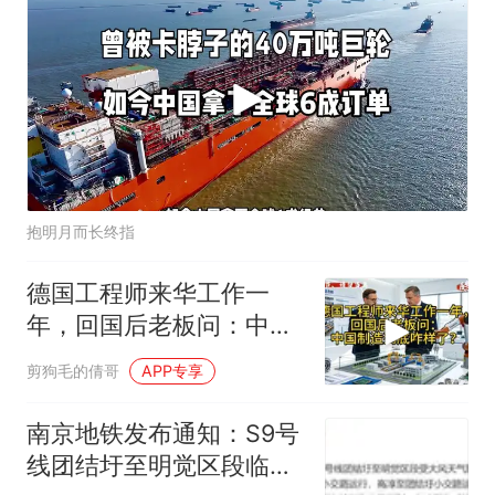
抱明月而长终指
德国工程师来华工作一
年，回国后老板问：中国
制造到底咋样了？
剪狗毛的倩哥
APP专享
南京地铁发布通知：S9号
线团结圩至明觉区段临时