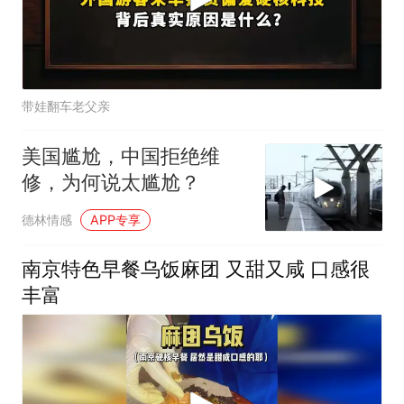
带娃翻车老父亲
美国尴尬，中国拒绝维
修，为何说太尴尬？
德林情感
APP专享
南京特色早餐乌饭麻团 又甜又咸 口感很
丰富