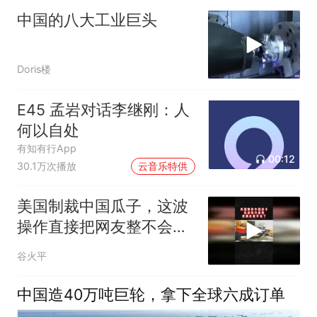
中国的八大工业巨头
Doris楼
E45 孟岩对话李继刚：人
何以自处
有知有行App
00:12
30.1万次播放
云音乐特供
美国制裁中国瓜子，这波
操作直接把网友整不会了
02
谷火平
中国造40万吨巨轮，拿下全球六成订单