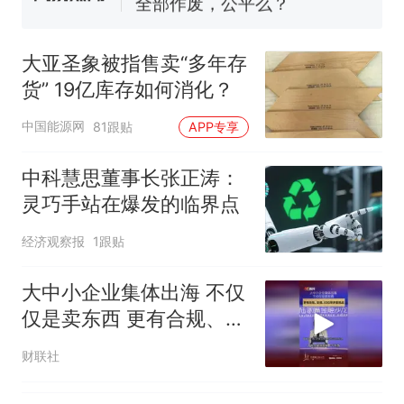
全部作废，公平么？
全球唯一没有法定首都的国
新
家，刚改国名，总统就邀请中
大亚圣象被指售卖“多年存
国大使骑行绕了几乎整个国境
搬家报价570元，搬到楼下交
货” 19亿库存如何消化？
线一圈，还曾两次到中国寻根
5060元才肯搬上楼！女子傻眼
了……
视频丨只要一枚命中就能让航
中国能源网
81跟贴
APP专享
母瘫痪 轰-6J实力有多强？
空调24小时开着反而更省电？
中科慧思董事长张正涛：
电力部门回应
灵巧手站在爆发的临界点
台风"白海豚"登陆 中心附近最
经济观察报
1跟贴
大风力14级
十多万人报名的考试，成绩
热
大中小企业集体出海 不仅
全部作废，公平么？
仅是卖东西 更有合规、法
律、ESG等多重挑战
财联社