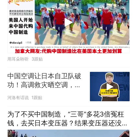
用耳朵聆听
3跟贴
中国空调让日本自卫队破
功！高调救灾晒空调，扒
出是中国制造
河洛有话说
1跟贴
为了不买中国制造，“三哥”多花3倍冤枉
钱，去买日本变压器？结果变压器还没接
上电，运输中先把一座150年古董桥干塌