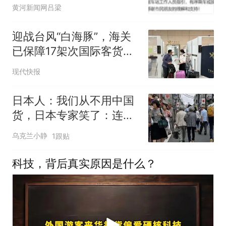
停运
黄河新闻网吕梁
迎战台风“白海豚”，海关
已保障17架次国际客货运
航班备降南京
现代快报
日本人：我们从不用中国
货，日本专家笑了：连棺
材都是中国制造的
乌克兰小静
1跟贴
科技，背后真实原因是什么？