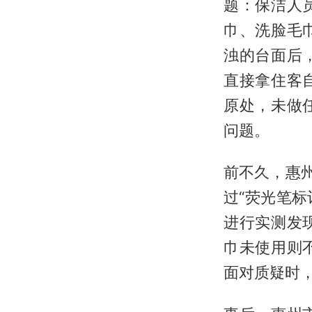
题：保洁人
巾、洗脸毛
浊的台面后
直接拿住客
原处，未做
问题。
前不久，惠
过“荧光笔
进行实测发
巾未使用则
面对质疑时，