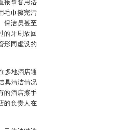
直接拿客用浴
用毛巾擦完污
。保洁员甚至
过的牙刷放回
管形同虚设的
在多地酒店通
洁具清洁情况
有的酒店擦手
店的负责人在