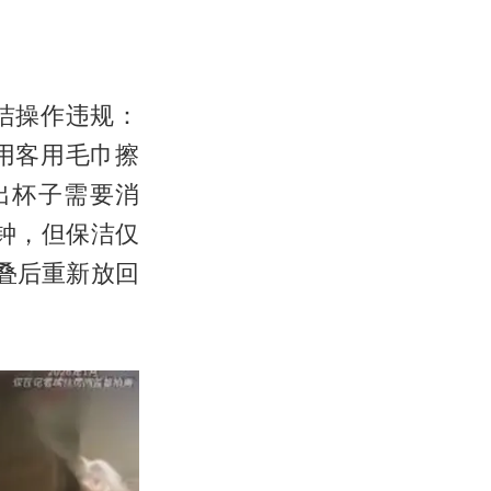
洁操作违规：
用客用毛巾擦
出杯子需要消
钟，但保洁仅
叠后重新放回