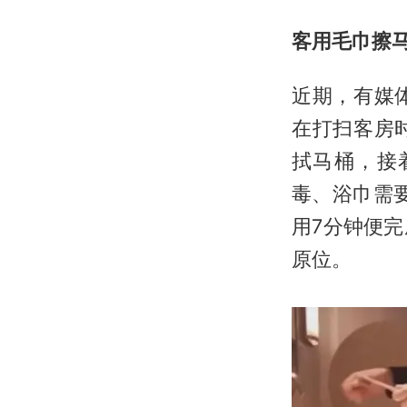
客用毛巾擦
近期，有媒
在打扫客房
拭马桶，接
毒、浴巾需
用7分钟便
原位。