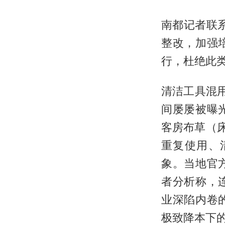
南都记者联
整改，加强
行，杜绝此类
清洁工具混
间屡屡被曝
客房布草（
重复使用、
象。当地官
者分析称，
业深陷内卷
极致降本下