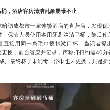
马桶，酒店客房清洁乱象屡曝不止
体暗访成都市一家连锁酒店的直营店，发现保
时，保洁人员使用客用牙刷清洁马桶，随后使
着直接用同一条毛巾擦拭漱口杯。当记者提
要更换，前台答应并记录，声称打扫约需40分
完成。最终杯子未消毒，浴巾也未更换，只是折