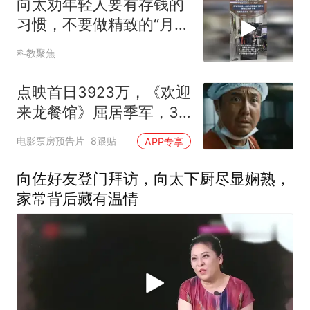
向太劝年轻人要有存钱的
习惯，不要做精致的“月光
族”
科教聚焦
点映首日3923万，《欢迎
来龙餐馆》屈居季军，35
亿预测票房泡汤了
电影票房预告片
8跟贴
APP专享
向佐好友登门拜访，向太下厨尽显娴熟，
家常背后藏有温情