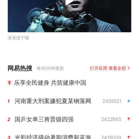
淮淮淮宁喵
网易热搜
每30分钟更新
打开应用 查看全部
乐享全民健身 共筑健康中国
河南重大刑案嫌犯夏某钢落网
2455521
1
国乒女单三将晋级四强
2422965
2
光影经济撬动暑期消费新蓝海
2418009
3