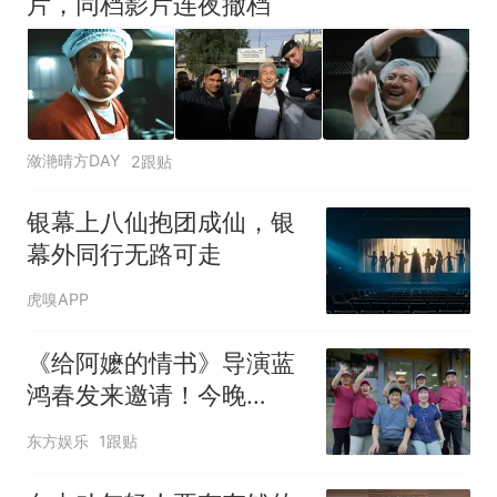
片，同档影片连夜撤档
潋滟晴方DAY
2跟贴
银幕上八仙抱团成仙，银
幕外同行无路可走
虎嗅APP
《给阿嬷的情书》导演蓝
鸿春发来邀请！今晚
22:35东方卫视《四海潮
东方娱乐
1跟贴
味》烟火继续