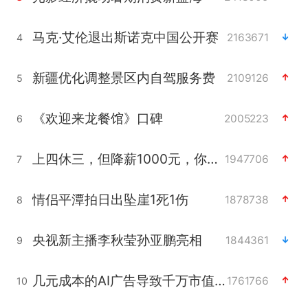
马克·艾伦退出斯诺克中国公开赛
2163671
4
新疆优化调整景区内自驾服务费
2109126
5
《欢迎来龙餐馆》口碑
2005223
6
上四休三，但降薪1000元，你接受吗？
1947706
7
情侣平潭拍日出坠崖1死1伤
1878738
8
央视新主播李秋莹孙亚鹏亮相
1844361
9
几元成本的AI广告导致千万市值蒸发
1761766
10