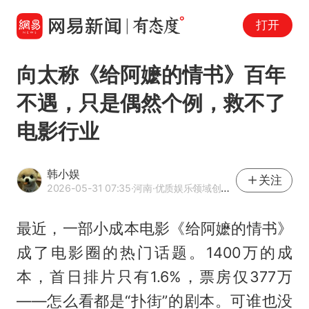
打开
向太称《给阿嬷的情书》百年
不遇，只是偶然个例，救不了
电影行业
韩小娱
关注
2026-05-31 07:35
·河南
·优质娱乐领域创作者
最近，一部小成本电影《
给阿嬷的情书
》
成了电影圈的热门话题。1400万的成
本，首日排片只有1.6%，票房仅377万
——怎么看都是“扑街”的剧本。可谁也没