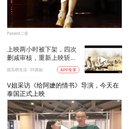
Patient二音
上映两小时被下架，四次
删减审核，重新上映斩获
20亿票房直接封神
甜瓜唠生活
35跟贴
APP专享
V姐采访《给阿嬷的情书》导演，今天在
泰国正式上映