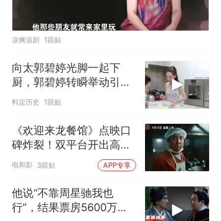
凉爽追剧
1跟贴
向太郭碧婷光脚一起下
厨，郭碧婷转瞬举动引关
注，展露豪门婆媳关系
料定历史
1跟贴
《欢迎来龙餐馆》点映口
碑炸裂！双平台开出高
分，沈腾赢麻了
电和影
3跟贴
APP专享
他说“不靠周星驰我也
行”，结果票房5600万，