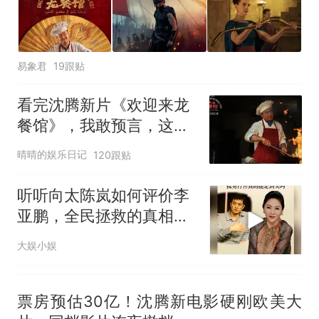
试前13名均遭淘汰？教育局：
已叫停招聘，成立调查组全面
“不建议大家买深色蛋糕”上热
核查
搜，网友：天塌了！
易象君
19跟贴
那个在床头放菜刀的女孩，
热
因老师一句“跟我回家”改写了
看完沈腾新片《欢迎来龙
人生
餐馆》，我敢预言，这部
电影能冲30亿票房
晴晴的娱乐日记
120跟贴
听听向太陈岚如何评价李
亚鹏，全民拯救的真相
是？
大娱小娱
票房预估30亿！沈腾新电影硬刚欧美大