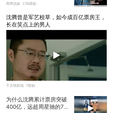
豆瓣4.0
周周说娱
238跟贴
沈腾曾是军艺校草，如今成百亿票房王，
长在笑点上的男人
千古情剧场
7跟贴
为什么沈腾累计票房突破
400亿，远超周星驰的70