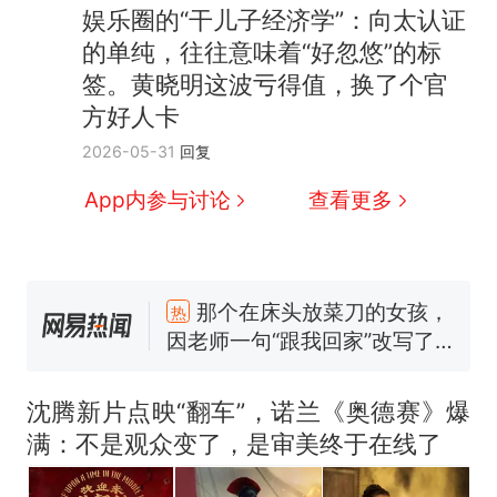
娱乐圈的“干儿子经济学”：向太认证
的单纯，往往意味着“好忽悠”的标
签。黄晓明这波亏得值，换了个官
方好人卡
2026-05-31
回复
App内参与讨论
查看更多
那个在床头放菜刀的女孩，
热
因老师一句“跟我回家”改写了
人生
搬家报价570元，搬到楼下
新
交5060元才肯搬上楼！女子傻
眼了……
十多万人报名的考试，成绩全
部作废，公平么？
沈腾新片点映“翻车”，诺兰《奥德赛》爆
空调24小时开着反而更省电？
满：不是观众变了，是审美终于在线了
电力部门回应
佛山一中学招聘物理教师，笔