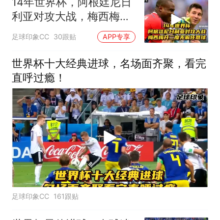
14年世界杯，阿根廷尼日
利亚对攻大战，梅西梅开
二度无解任意球
足球印象CC
30跟贴
APP专享
世界杯十大经典进球，名场面齐聚，看完
直呼过瘾！
足球印象CC
161跟贴