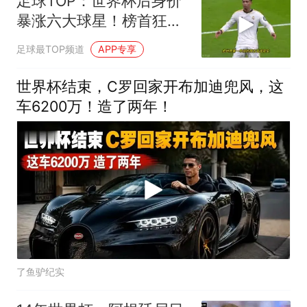
足球TOP：世界杯后身价
暴涨六大球星！榜首狂涨
3500万！
足球最TOP频道
APP专享
世界杯结束，C罗回家开布加迪兜风，这
车6200万！造了两年！
了鱼驴纪实