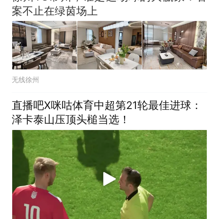
案不止在绿茵场上
无线徐州
直播吧X咪咕体育中超第21轮最佳进球：
泽卡泰山压顶头槌当选！