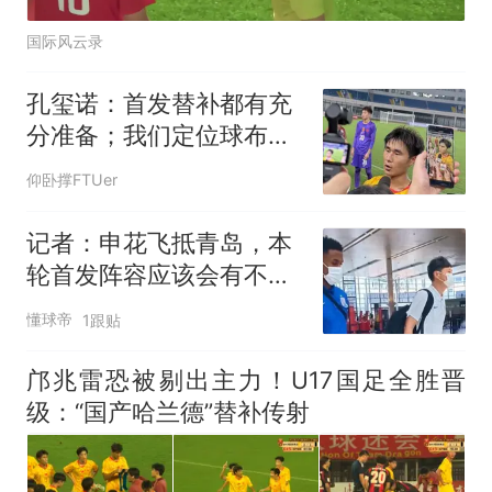
国际风云录
孔玺诺：首发替补都有充
分准备；我们定位球布置
非常好
仰卧撑FTUer
记者：申花飞抵青岛，本
轮首发阵容应该会有不止
一个人员变化
懂球帝
1跟贴
邝兆雷恐被剔出主力！U17国足全胜晋
级：“国产哈兰德”替补传射