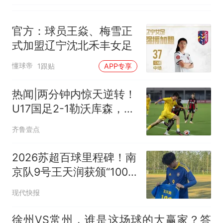
官方：球员王焱、梅雪正
式加盟辽宁沈北禾丰女足
懂球帝
1跟贴
APP专享
热闻|两分钟内惊天逆转！
U17国足2-1勒沃库森，三
战全胜小组头名晋级淘汰
齐鲁壹点
赛
2026苏超百球里程碑！南
京队9号王天润获颁“100”
纪念球衣
现代快报
徐州VS常州，谁是这场球的大赢家？答