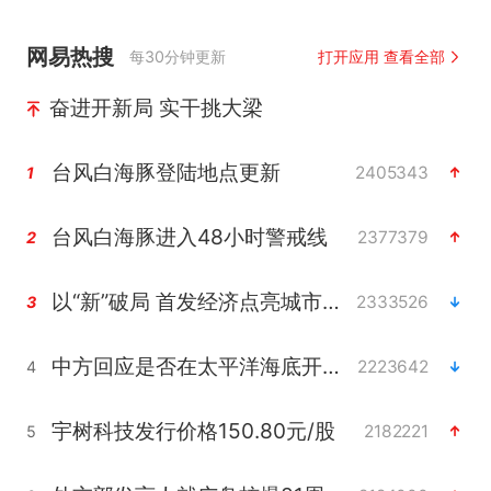
网易热搜
每30分钟更新
打开应用 查看全部
奋进开新局 实干挑大梁
台风白海豚登陆地点更新
2405343
1
台风白海豚进入48小时警戒线
2377379
2
以“新”破局 首发经济点亮城市消费活力
2333526
3
中方回应是否在太平洋海底开采稀土
2223642
4
宇树科技发行价格150.80元/股
2182221
5