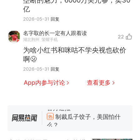
亿
2026-05-31
回复
名字取的长一定有人跟着读
22
湖北荆州
荣耀手机
为啥小红书和咪咕不学央视也砍价
啊🫢
2026-05-31
回复
App内参与讨论
查看更多
制裁瓜子饺子，美国怕什
热
么？
费大厨“全国小炒肉大王”称
新
号，仅凭视频评出？中国烹饪