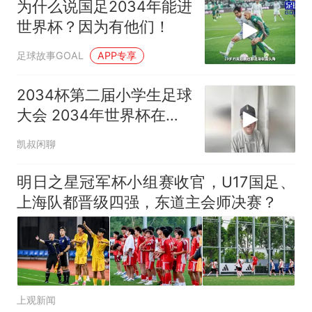
为什么说国足2034年能进
协会回应
男子上山采菌偶然发现鸡枞菌
世界杯？因为有他们！
窝，原地守1天等它长大：挖了
140多朵
美国渔民钓获鲨鱼徒手将其拽
足球故事GOAL
APP专享
回大海 目击者直呼震惊 （视频
来源：参考消息）
那个在床头放菜刀的女孩，因
2034杯第二届小学生足球
老师一句“跟我回家”改写了人
大会 2034年世界杯在沙
生
笔试第一被第二名传话劝弃考
特举办 董路 凯叔闲聊
凯叔闲聊
官方通报
制裁瓜子饺子，美国怕什
热
明日之星冠军杯小组赛收官，U17国足、
么？
上海队都晋级四强，东道主会师决赛？
上观新闻