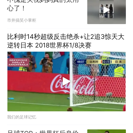
心了！
市井搞笑小掌柜
比利时14秒超级反击绝杀+让2追3惊天大
逆转日本 2018世界杯1/8决赛
我们的足球记忆