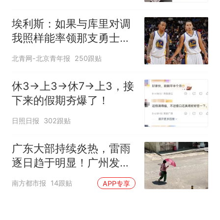
埃利斯：如果与库里对调
我照样能率领那支勇士取
得现在的成就
北青网-北京青年报
250跟贴
休3→上3→休7→上3，接
下来的假期夯爆了！
日照日报
302跟贴
广东大部持续炎热，雷雨
逐日趋于明显！广州发布
高温橙色预警
南方都市报
14跟贴
APP专享