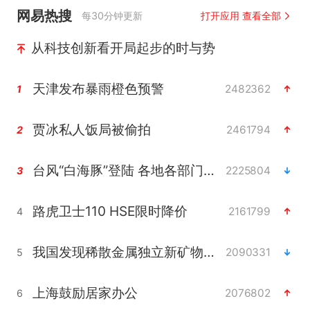
网易热搜
每30分钟更新
打开应用 查看全部
从科技创新看开局起步的时与势
天津发布暴雨橙色预警
2482362
1
贾冰私人饭局被偷拍
2461794
2
台风“白海豚”登陆 各地各部门全力应对
2225804
3
路虎卫士110 HSE限时降价
2161799
4
我国发现稀散金属独立新矿物——乌斯河锗矿
2090331
5
上海鼓励居家办公
2076802
6