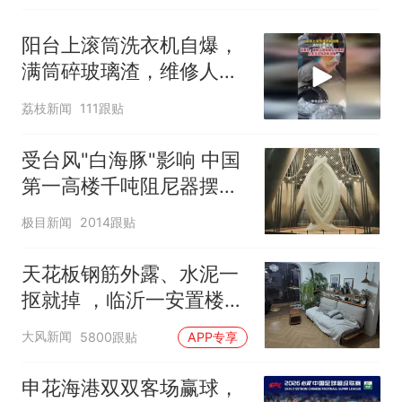
阳台上滚筒洗衣机自爆，
满筒碎玻璃渣，维修人员
称是人为原因，从未见过
荔枝新闻
111跟贴
洗衣机自爆
受台风"白海豚"影响 中国
第一高楼千吨阻尼器摆动
明显
极目新闻
2014跟贴
天花板钢筋外露、水泥一
抠就掉 ，临沂一安置楼交
房半年即被鉴定存安全隐
大风新闻
5800跟贴
APP专享
患；楼体至今未加固，仍
有居民常住
申花海港双双客场赢球，