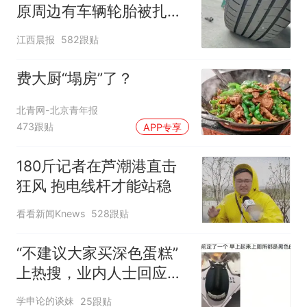
原周边有车辆轮胎被扎，
修理店铺换胎价格高达千
江西晨报
582跟贴
元，官方发布情况通报
费大厨“塌房”了？
北青网-北京青年报
473跟贴
APP专享
180斤记者在芦潮港直击
狂风 抱电线杆才能站稳
看看新闻Knews
528跟贴
“不建议大家买深色蛋糕”
上热搜，业内人士回应了
→
学申论的谈妹
25跟贴