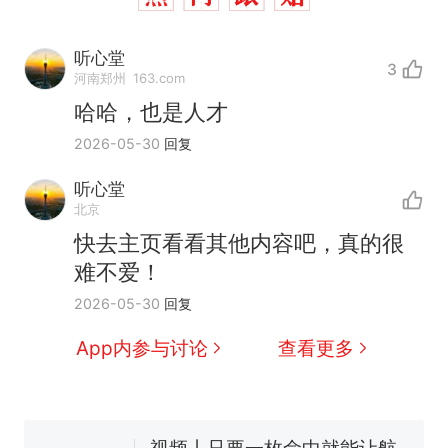
听心堂
3
河南郑州
163.com
哈哈，也是人才
2026-05-30
回复
听心堂
北京
十多万人报名的考试，成绩
热
快去主页看看其他内容吧，真的很
全部作废，公平么？
难不爱！
全球唯一没有法定首都的国
新
2026-05-30
回复
家，刚改国名，总统就邀请中
国大使骑行绕了几乎整个国境
5万的小车卖不动，40万以上
App内参与讨论
查看更多
线一圈，还曾两次到中国寻根
的抢着买
浙江人戒备 "白海豚"已创我国
纪录 带来严重影响