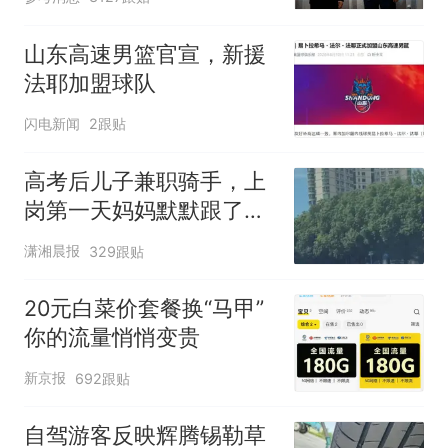
山东高速男篮官宣，新援
法耶加盟球队
闪电新闻
2跟贴
高考后儿子兼职骑手，上
岗第一天妈妈默默跟了三
公里，感慨孩子真的长大
潇湘晨报
329跟贴
了
20元白菜价套餐换“马甲”
你的流量悄悄变贵
新京报
692跟贴
自驾游客反映辉腾锡勒草