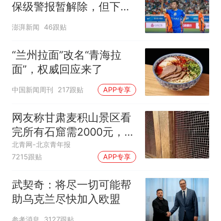
保级警报暂解除，但下一
轮才是生死战
澎湃新闻
46跟贴
“兰州拉面”改名“青海拉
面”，权威回应来了
中国新闻周刊
217跟贴
APP专享
网友称甘肃麦积山景区看
完所有石窟需2000元，景
区：部分石窟受特别保
北青网-北京青年报
7215跟贴
APP专享
护，游客可按需买
武契奇：将尽一切可能帮
助乌克兰尽快加入欧盟
参考消息
3127跟贴