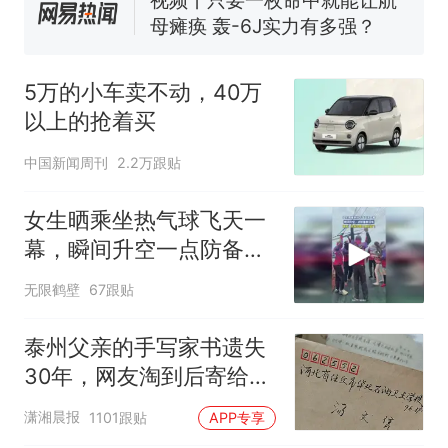
视频丨只要一枚命中就能让航
母瘫痪 轰-6J实力有多强？
泰州父亲的手写家书遗失30
年，网友淘到后寄给女儿：花
5万的小车卖不动，40万
鸟市场搬了，但爱还在
十多万人报名的考试，成绩
热
以上的抢着买
全部作废，公平么？
中国新闻周刊
2.2万跟贴
女生晒乘坐热气球飞天一
幕，瞬间升空一点防备都
没有
无限鹤壁
67跟贴
泰州父亲的手写家书遗失
30年，网友淘到后寄给女
儿：花鸟市场搬了，但爱
潇湘晨报
1101跟贴
APP专享
还在