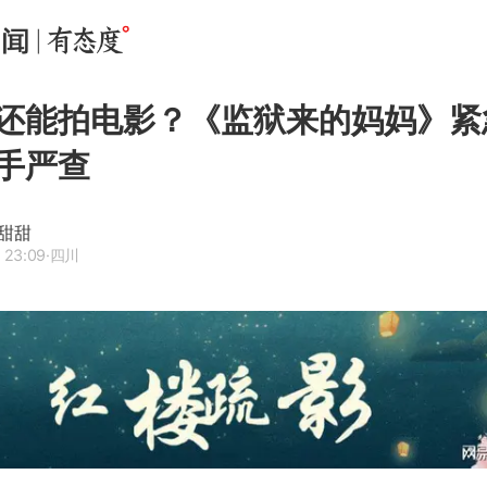
还能拍电影？《监狱来的妈妈》紧
手严查
甜甜
 23:09
·四川