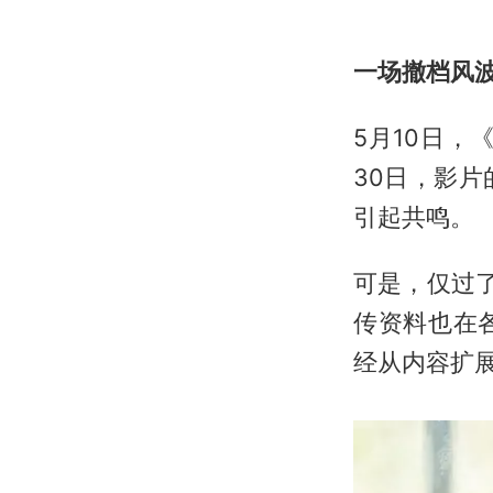
一场撤档风
5月10日，
30日，影
引起共鸣。
可是，仅过
传资料也在
经从内容扩