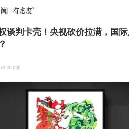
权谈判卡壳！央视砍价拉满，国际
？
 01:20
·四川