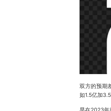
双方的预期
如1.5亿加
早在202