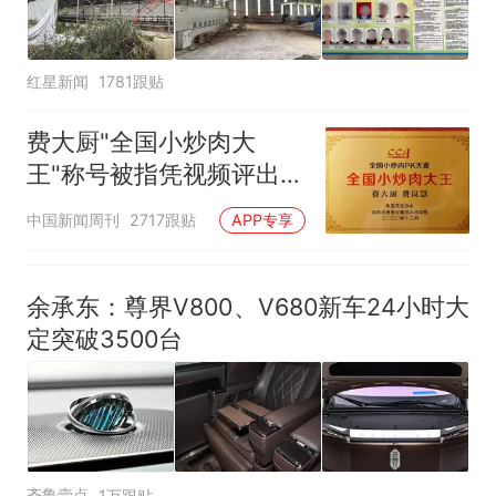
红星新闻
1781跟贴
费大厨"全国小炒肉大
王"称号被指凭视频评出
官方回应
中国新闻周刊
2717跟贴
APP专享
余承东：尊界V800、V680新车24小时大
定突破3500台
齐鲁壹点
1万跟贴