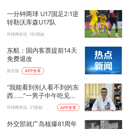
一分钟两球 U17国足2:1逆
转勒沃库森U17队
环球网资讯
161跟贴
东航：国内客票提前14天
免费退改
新京报
APP专享
“我能看到别人看不到的东
西……”一男子中午吃见手
青没事，晚上再吃却出现
环球网资讯
27跟贴
APP专享
幻觉被紧急送医！
外交部就广岛核爆81周年