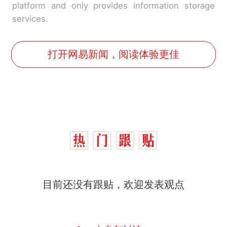
platform and only provides information storage
services.
打开网易新闻，阅读体验更佳
那个在床头放菜刀的女孩，
热
目前还没有跟贴，欢迎发表观点
因老师一句“跟我回家”改写了
人生
制裁瓜子饺子，美国怕什
新
么？
费大厨“全国小炒肉大王”称