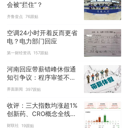
会被“拦住”？
齐鲁壹点
76跟贴
空调24小时开着反而更省
电？电力部门回应
第一财经资讯
157跟贴
河南回应带薪错峰休假通
知引争议：程序审签不规
范，待修改后予以印发
界面新闻
397跟贴
收评：三大指数均涨超1%
创新药、CRO概念全线走
强
财联社
19跟贴