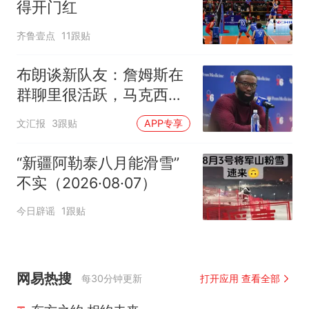
得开门红
齐鲁壹点
11跟贴
布朗谈新队友：詹姆斯在
群聊里很活跃，马克西最
早联系我
文汇报
3跟贴
APP专享
“新疆阿勒泰八月能滑雪”
不实（2026·08·07）
今日辟谣
1跟贴
网易热搜
每30分钟更新
打开应用 查看全部