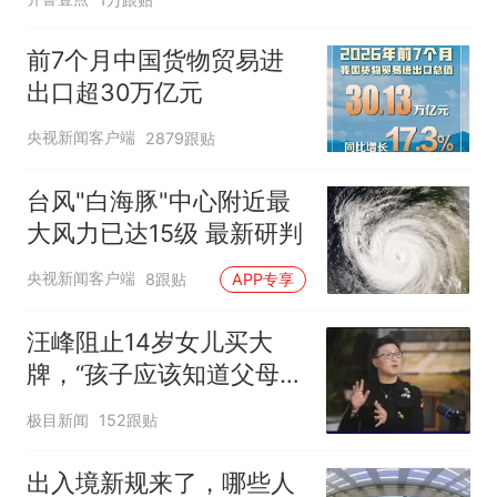
前7个月中国货物贸易进
出口超30万亿元
央视新闻客户端
2879跟贴
台风"白海豚"中心附近最
大风力已达15级 最新研判
央视新闻客户端
8跟贴
APP专享
汪峰阻止14岁女儿买大
牌，“孩子应该知道父母的
不易”，称自己买衣服80%
极目新闻
152跟贴
都在淘宝
出入境新规来了，哪些人