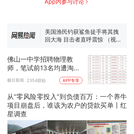
App内参与讨论
号，仅凭视频评出？中国烹饪
协会回应
男子上山采菌偶然发现鸡枞菌
窝，原地守1天等它长大：挖了
140多朵
美国渔民钓获鲨鱼徒手将其拽
回大海 目击者直呼震惊 （视频
来源：参考消息）
笔试第一被第二名传话劝弃考
官方通报
佛山一中学招聘物理教
那个在床头放菜刀的女孩，
热
师，笔试前13名均遭淘
因老师一句“跟我回家”改写了
汰？教育局：已叫停招
人生
极目新闻
2354跟贴
APP专享
聘，成立调查组全面核查
从“零风险零投入”到负债百万：一个养牛
项目崩盘后，谁该为农户的贷款买单丨红
星调查