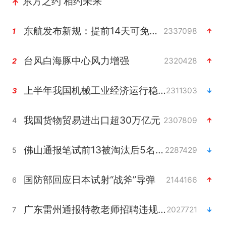
东方之约 相约未来
东航发布新规：提前14天可免费退改签
2337098
1
台风白海豚中心风力增强
2320428
2
上半年我国机械工业经济运行稳中有进
2311303
3
我国货物贸易进出口超30万亿元
2307809
4
佛山通报笔试前13被淘汰后5名进体检
2287429
5
国防部回应日本试射“战斧”导弹
2144166
6
广东雷州通报特教老师招聘违规事件
2027721
7