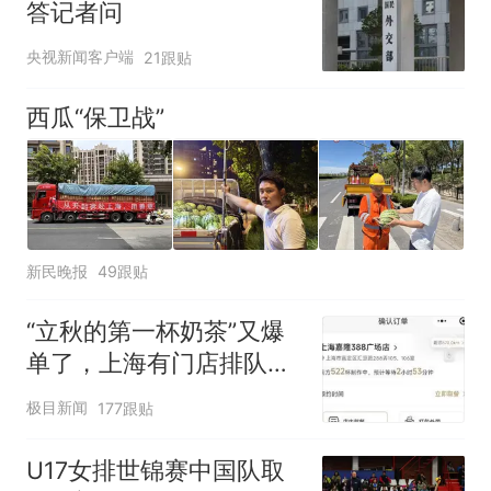
答记者问
央视新闻客户端
21跟贴
西瓜“保卫战”
新民晚报
49跟贴
“立秋的第一杯奶茶”又爆
单了，上海有门店排队超
500杯，店员：今天奶茶
极目新闻
177跟贴
店都很忙，要等2个多小
时
U17女排世锦赛中国队取