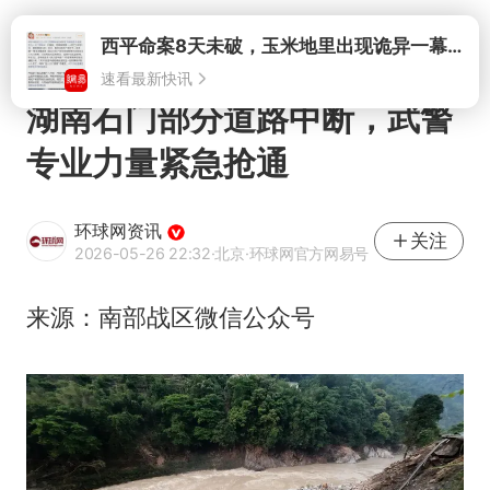
打开
西平命案8天未破，玉米地里出现诡异一幕，我突然想起了欧金中
速看最新快讯
湖南石门部分道路中断，武警
专业力量紧急抢通
环球网资讯
关注
2026-05-26 22:32
·北京
·环球网官方网易号
来源：南部战区微信公众号