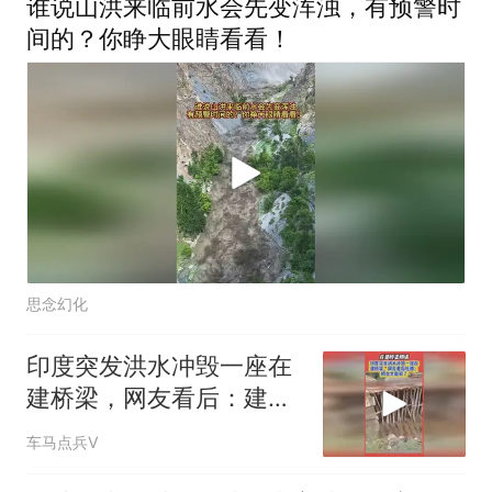
谁说山洪来临前水会先变浑浊，有预警时
间的？你睁大眼睛看看！
思念幻化
印度突发洪水冲毁一座在
建桥梁，网友看后：建好
了也撑不了多久
车马点兵V