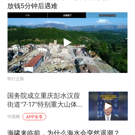
放钱5分钟后遇难
前行之路
国务院成立重庆彭水汉葭
街道“7·17”特别重大山体
崩塌灾害调查评估组 （新
中国网
APP专享
闻联播）
海啸来临前，为什么海水会突然退潮？