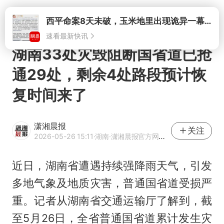
打开
西平命案8天未破，玉米地里出现诡异一幕，我突然想起了欧金中
速看最新快讯
湖南33处灾毁阻断国省道已抢
通29处，剩余4处路段预计恢
复时间来了
潇湘晨报
关注
2026-05-26 15:11
·湖南
·潇湘晨报官方网易号
近日，湖南省遭遇持续强降雨天气，引发
多地气象及地质灾害，普通国省道受损严
重。记者从湖南省交通运输厅了解到，截
至5月26日，全省普通国省道累计发生灾