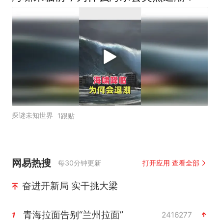
探谜未知世界
1跟贴
网易热搜
每30分钟更新
打开应用 查看全部
奋进开新局 实干挑大梁
青海拉面告别“兰州拉面”
2416277
1