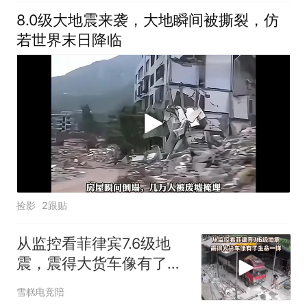
8.0级大地震来袭，大地瞬间被撕裂，仿
若世界末日降临
捡影
2跟贴
从监控看菲律宾7.6级地
震，震得大货车像有了生
命一样
雪糕电竞陪