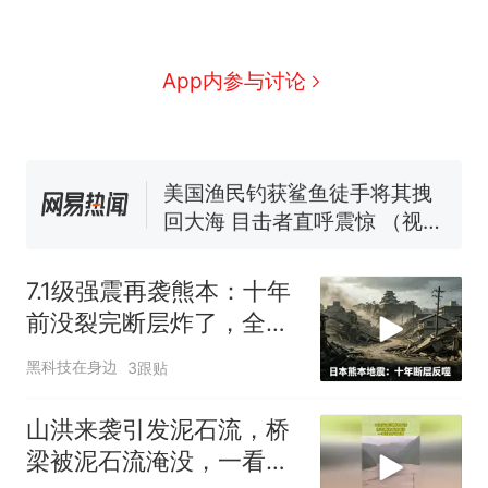
那个在床头放菜刀的女孩，
新
因老师一句“跟我回家”改写了
人生
费大厨“全国小炒肉大王”称
App内参与讨论
号，仅凭视频评出？中国烹饪
协会回应
男子上山采菌偶然发现鸡枞菌
窝，原地守1天等它长大：挖了
140多朵
美国渔民钓获鲨鱼徒手将其拽
回大海 目击者直呼震惊 （视频
来源：参考消息）
笔试第一被第二名传话劝弃考
官方通报
7.1级强震再袭熊本：十年
制裁瓜子饺子，美国怕什
热
前没裂完断层炸了，全球
么？
半导体供应链悬了
黑科技在身边
3跟贴
山洪来袭引发泥石流，桥
梁被泥石流淹没，一看就