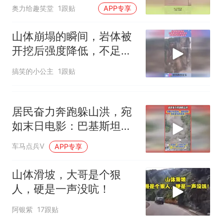
是豆腐渣
奥力给趣笑堂
1跟贴
APP专享
山体崩塌的瞬间，岩体被
开挖后强度降低，不足以
支撑岩体重量！
搞笑的小公主
1跟贴
居民奋力奔跑躲山洪，宛
如末日电影：巴基斯坦旁
遮普省爆发山洪
车马点兵V
APP专享
山体滑坡，大哥是个狠
人，硬是一声没吭！
阿银紫
17跟贴