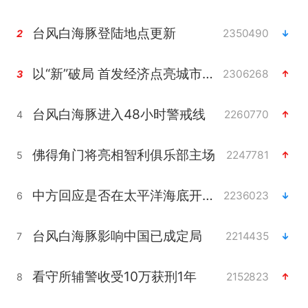
台风白海豚登陆地点更新
2350490
2
以“新”破局 首发经济点亮城市消费活力
2306268
3
台风白海豚进入48小时警戒线
2260770
4
佛得角门将亮相智利俱乐部主场
2247781
5
中方回应是否在太平洋海底开采稀土
2236023
6
台风白海豚影响中国已成定局
2214435
7
看守所辅警收受10万获刑1年
2152823
8