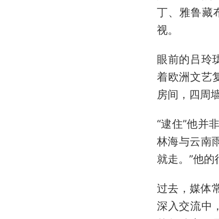
丁、雅鲁藏
视。
眼前的吕玲
着欧洲文艺
房间，四周
“逮住”他并
林海与云南
就走。”他
过去，媒体常
深入交流中