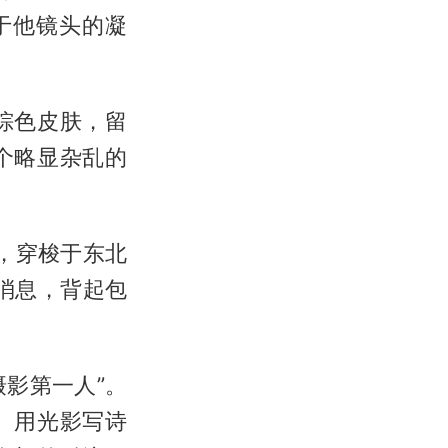
于他镜头的凝
棕色皮肤，留
个略显杂乱的
摄，穿梭于东北
消息，背起包
摄影第一人”。
、用光影写诗