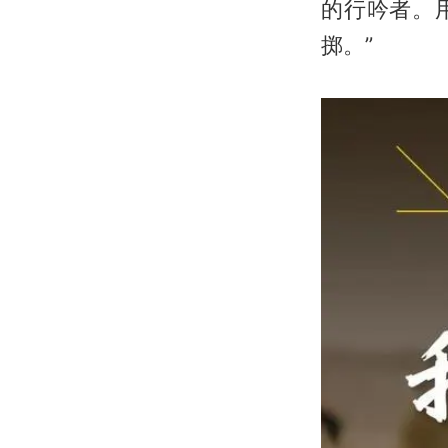
的行吟者。
掷。”