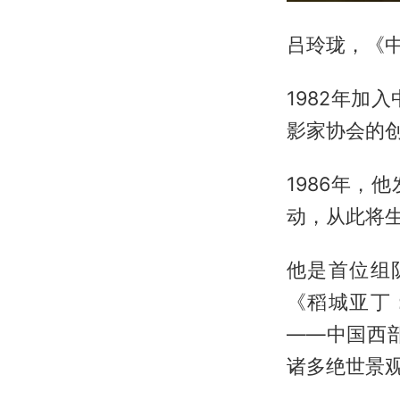
吕玲珑，《
1982年
影家协会的
1986年，
动，从此将
他是首位组
《稻城亚丁
——中国西
诸多绝世景