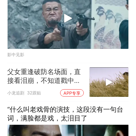
影中见影
父女重逢破防名场面，直
接看泪崩，不知道戳中多
少人的内心
小龙追剧
32跟贴
APP专享
“什么叫老戏骨的演技，这段没有一句台
词，满脸都是戏，太泪目了