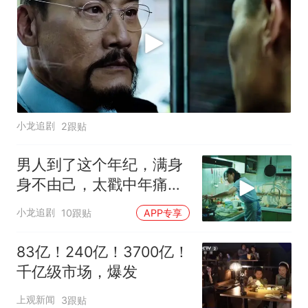
小龙追剧
2跟贴
男人到了这个年纪，满身
身不由己，太戳中年痛
点！
小龙追剧
10跟贴
APP专享
83亿！240亿！3700亿！
千亿级市场，爆发
上观新闻
3跟贴