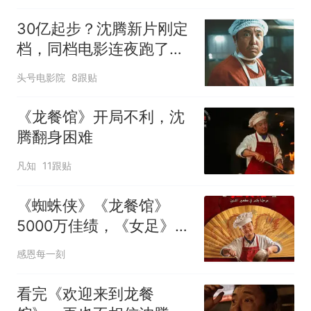
30亿起步？沈腾新片刚定
档，同档电影连夜跑了！
6天就上硬刚诺兰
头号电影院
8跟贴
《龙餐馆》开局不利，沈
腾翻身困难
凡知
11跟贴
《蜘蛛侠》《龙餐馆》
5000万佳绩，《女足》
1000万出局
感恩每一刻
看完《欢迎来到龙餐