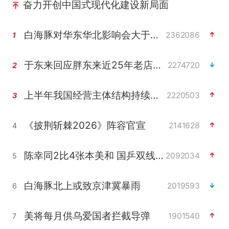
奋力开创中国式现代化建设新局面
白海豚对华东华北影响会大于巴威
2362086
1
于东来回应胖东来近25年老店年底关闭
2274720
2
上半年我国经营主体结构持续优化
2220503
3
《披荆斩棘2026》阵容官宣
2141628
4
陈幸同2比4张本美和 国乒双线丢冠
2092034
5
白海豚北上或致京津冀暴雨
2019593
6
美将每月供乌爱国者拦截导弹
1901540
7