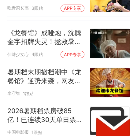
吃青菜长高
3跟贴
APP专享
《龙餐馆》成哑炮，沈腾
金字招牌失灵！拯救暑期
档还要看周星驰
仙味少女心
4跟贴
APP专享
暑期档末期撤档潮中《龙
餐馆》逆势来袭，网友肯
定沈腾演技要颁奖
李守智
1跟贴
2026暑期档票房破85
亿！已连续30天单日票房
破亿
中国电影报
1跟贴