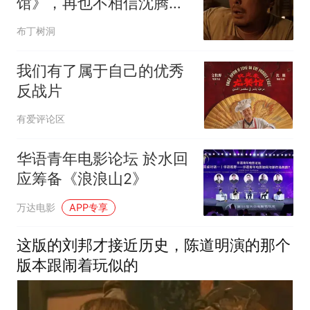
馆》，再也不相信沈腾了
(含剧透)
布丁树洞
我们有了属于自己的优秀
反战片
有爱评论区
华语青年电影论坛 於水回
应筹备《浪浪山2》
万达电影
APP专享
这版的刘邦才接近历史，陈道明演的那个
版本跟闹着玩似的