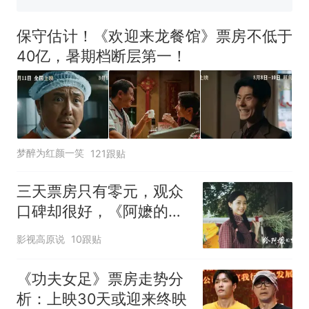
全球唯一没有法定首都的国
新
家，刚改国名，总统就邀请中
保守估计！《欢迎来龙餐馆》票房不低于
国大使骑行绕了几乎整个国境
搬家报价570元，搬到楼下交
40亿，暑期档断层第一！
线一圈，还曾两次到中国寻根
5060元才肯搬上楼！女子傻眼
了……
视频丨只要一枚命中就能让航
母瘫痪 轰-6J实力有多强？
空调24小时开着反而更省电？
电力部门回应
梦醉为红颜一笑
121跟贴
台风"白海豚"登陆 中心附近最
大风力14级
三天票房只有零元，观众
十多万人报名的考试，成绩
热
口碑却很好，《阿嬷的情
全部作废，公平么？
书》的成功难复制
影视高原说
10跟贴
《功夫女足》票房走势分
析：上映30天或迎来终映