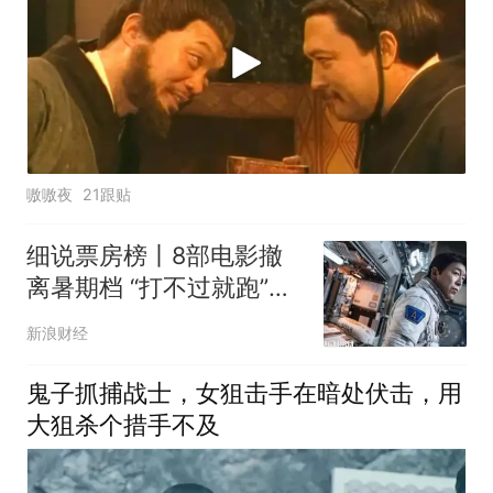
嗷嗷夜
21跟贴
细说票房榜丨8部电影撤
离暑期档 “打不过就跑”真
的有效？
新浪财经
鬼子抓捕战士，女狙击手在暗处伏击，用
大狙杀个措手不及