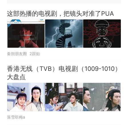
了……
台风"白海豚"中心附近最大风
力已达15级 最新研判
这部热播的电视剧，把镜头对准了PUA
佛山一中学招聘物理教师，笔
试前13名均遭淘汰？教育局：
已叫停招聘，成立调查组全面
笔试第一被第二名传话劝弃考
核查
官方通报
那个在床头放菜刀的女孩，
热
秦朔朋友圈
2跟贴
因老师一句“跟我回家”改写了
人生
香港无线（TVB）电视剧（1009-1010）
大盘点
落雪听梅a