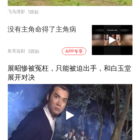
飞鸟潜影
1跟贴
没有主角命得了主角病
鱼哥追剧
3跟贴
APP专享
展昭惨被冤枉，只能被迫出手，和白玉堂
展开对决