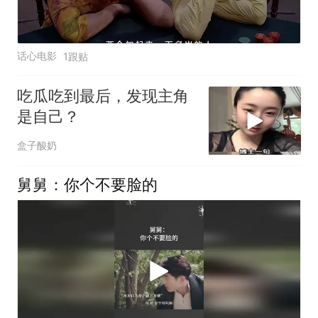
话心电影
1跟贴
吃瓜吃到最后，发现主角
是自己？
盒子酸奶
舅舅：你个不要脸的