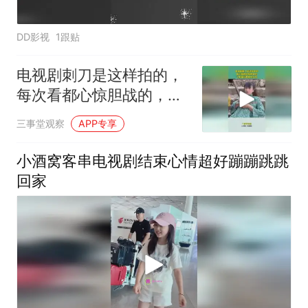
DD影视
1跟贴
电视剧刺刀是这样拍的，
每次看都心惊胆战的，了
解幕后狠狠地打脸
三事堂观察
APP专享
小酒窝客串电视剧结束心情超好蹦蹦跳跳
回家