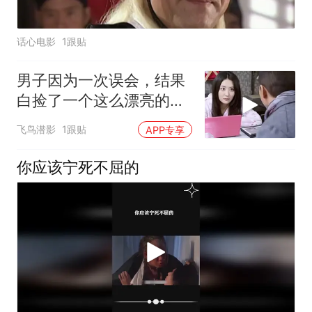
话心电影
1跟贴
男子因为一次误会，结果
白捡了一个这么漂亮的女
朋友
飞鸟潜影
1跟贴
APP专享
你应该宁死不屈的