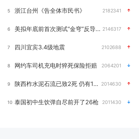
浙江台州《告全体市民书》
2182341
5
美拟年底前首次测试“金穹”反导系统
2146317
6
四川宜宾3.4级地震
2102688
7
网约车司机充电时猝死保险拒赔
2064201
8
陕西柞水泥石流已致2死 仍有1人失联
2014630
9
泰国初中生饮弹自尽前开了26枪
2011430
10