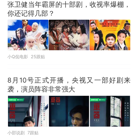
张卫健当年霸屏的十部剧，收视率爆棚，
你还记得几部？
小Q侃电影
25跟贴
8月10号正式开播，央视又一部好剧来
袭，演员阵容非常强大
小邵说剧
7跟贴