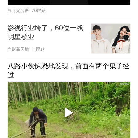
白月光剪影
70跟贴
影视行业垮了，60位一线
明星歇业
光影新天地
11跟贴
八路小伙惊恐地发现，前面有两个鬼子经
过