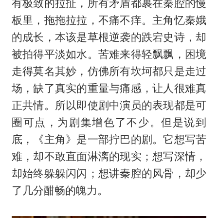
有极致的拉扯，所有矛盾都裹在秦腔的慢
板里，拖拖拉拉，不痛不痒。主角忆秦娥
的成长，本该是草根逆袭的跌宕史诗，却
被拍得平淡如水。苦难来得轻飘飘，困境
走得莫名其妙，仿佛所有坎坷都只是走过
场，缺了真实的重量与痛感，让人很难真
正共情。所以即使剧中演员的表现都是可
圈可点，为剧集增色了不少。但是说到
底，《主角》是一部拧巴的剧。它想写苦
难，却不敢直面淋漓的现实；想写深情，
却始终躲躲闪闪；想讲秦腔的风骨，却少
了几分酣畅的魄力。