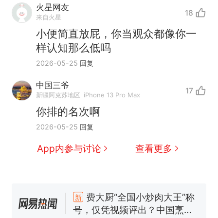
火星网友
18
来自火星
小便简直放屁，你当观众都像你一
样认知那么低吗
2026-05-25
回复
中国三爷
17
新疆阿克苏地区
iPhone 13 Pro Max
你排的名次啊
2026-05-25
回复
那个在床头放菜刀的女孩，
热
App内参与讨论
查看更多
因老师一句“跟我回家”改写了
人生
费大厨“全国小炒肉大王”称
新
号，仅凭视频评出？中国烹饪
协会回应
搬家报价570元，搬到楼下交
5060元才肯搬上楼！女子傻眼