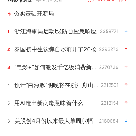
夯实基础开新局
浙江海事局启动Ⅰ级防台应急响应
2358771
1
泰国初中生饮弹自尽前开了26枪
2293273
2
“电影+”如何激发千亿级消费新活力？
2270739
3
预计“白海豚”明晚将在浙江舟山到福建福鼎一带沿海登陆
2212501
4
用AI造出新病毒意味着什么
2212154
5
美股创4月份以来最大单周涨幅
2160684
6