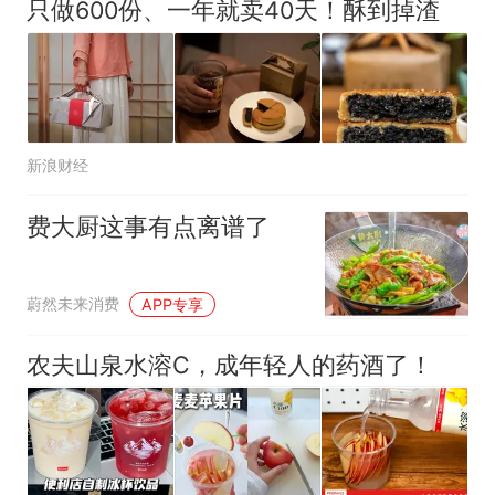
只做600份、一年就卖40天！酥到掉渣
新浪财经
费大厨这事有点离谱了
蔚然未来消费
APP专享
农夫山泉水溶C，成年轻人的药酒了！