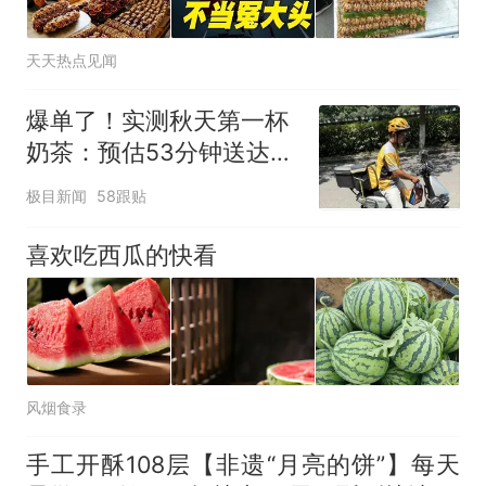
天天热点见闻
爆单了！实测秋天第一杯
奶茶：预估53分钟送达，
实际耗时92分钟
极目新闻
58跟贴
喜欢吃西瓜的快看
风烟食录
手工开酥108层【非遗“月亮的饼”】每天