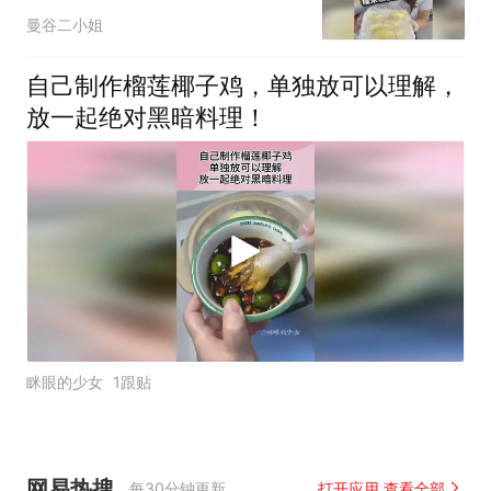
者 #泰国 #泰国美食
曼谷二小姐
自己制作榴莲椰子鸡，单独放可以理解，
放一起绝对黑暗料理！
眯眼的少女
1跟贴
网易热搜
每30分钟更新
打开应用 查看全部