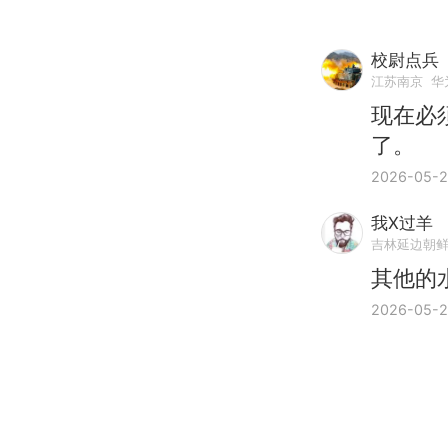
校尉点兵
江苏南京
华
现在必
了。
2026-05-
我X过羊
吉林延边朝
其他的
2026-05-