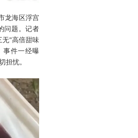
市龙海区浮宫
的问题。记者
无"高倍甜味
。事件一经曝
切担忧。