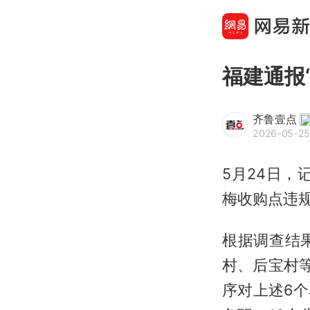
福建通报
齐鲁壹点
2026-05-25
5月24日
梅收购点违
根据调查结
村、后宝村
序对上述6