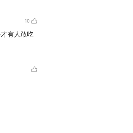
10
心才有人敢吃