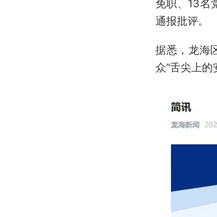
免职、13
通报批评。
据悉，龙海
众“舌尖上的