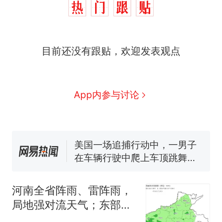
目前还没有跟贴，欢迎发表观点
西班牙飞地休达边境，摩洛
热
哥士兵搬起大石块投向移民引
争议，此前一天内数万人从摩
费大厨“全国小炒肉大王”称
新
App内参与讨论
洛哥涌入西班牙
号，仅凭视频评出？中国烹饪
协会回应
男子上山采菌偶然发现鸡枞菌
窝，原地守1天等它长大：挖了
140多朵
美国一场追捕行动中，一男子
在车辆行驶中爬上车顶跳舞。
（新京报）
笔试第一被第二名传话劝弃考
官方通报
河南全省阵雨、雷阵雨，
美国渔民钓获鲨鱼徒手将其拽
局地强对流天气；东部、
回大海 目击者直呼震惊 （视频
东南部暑热不消，最高温