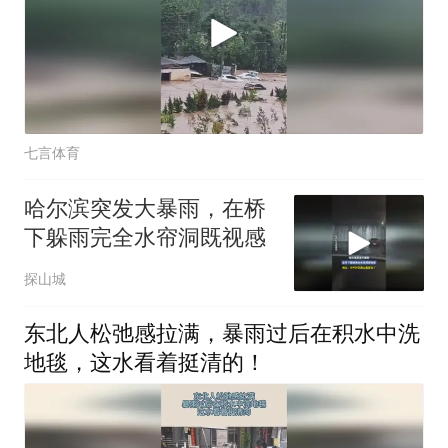
七言体育
哈尔滨突发大暴雨，在桥
下躲雨完全水帘洞既视感
探山城
东北人松弛感拉满，暴雨过后在积水中洗
地毯，这水看着挺清的！