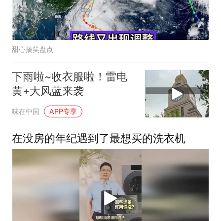
甜心搞笑盘点
下雨啦~收衣服啦！雷电
黄+大风蓝来袭
味在中国
APP专享
在没房的年纪遇到了最想买的洗衣机