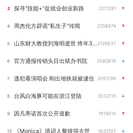
探寻“技能+”促就业创业新路
2271281
3
周杰伦方辟谣“私生子”传闻
2258474
4
山东财大教授刘海明逝世 终年38岁
2126837
5
官方通报传销头目出狱办书院
2080819
6
逃犯看演唱会 刚出地铁就被逮住
2051796
7
台风白海豚可能在浙江登陆
2032715
8
因凡蒂诺首次公开道歉
1914010
9
《Monica》填词人黎彼得去世
1835197
10