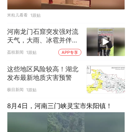
米粒儿看看
1跟贴
河南龙门石窟突发强对流
天气，大雨、冰雹并伴随
大风，游客撑伞蹲在佛像
荔枝新闻
1跟贴
APP专享
下紧急避险
这些地区风险较高！湖北
发布最新地质灾害预警
极目新闻
1跟贴
8月4日，河南三门峡灵宝市朱阳镇！