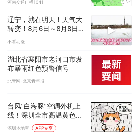
来源：参考消息）
西班牙飞地休达边境，摩洛
热
河南交通广播1041
可达36-38℃；7日降水
哥士兵搬起大石块投向移民引
间歇，全省大部转为多云
争议，此前一天内数万人从摩
辽宁，就在明天！天气大
到晴天
洛哥涌入西班牙
转变！8月6日～8月8日天
气预报
不看动漫
湖北省襄阳市老河口市发
布暴雨红色预警信号
北青网-北京青年报
台风“白海豚”空调外机上
线！深圳全市高温黄色预
警信号发布！最高或
深圳本地宝
APP专享
38℃！