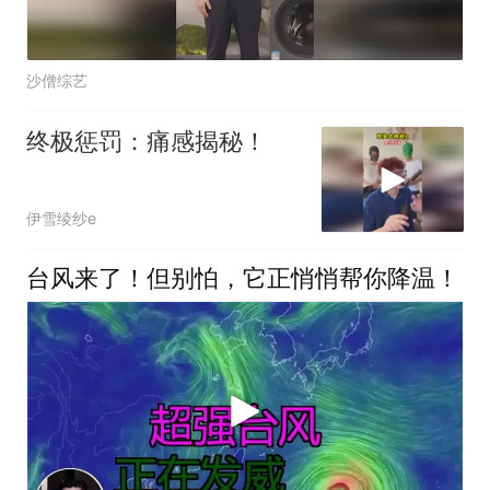
沙僧综艺
终极惩罚：痛感揭秘！
伊雪绫纱e
台风来了！但别怕，它正悄悄帮你降温！