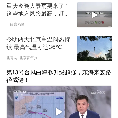
重庆今晚大暴雨要来了？
这些地方风险最高，赶紧
看看你家
一罐蠢乃酱
今明两天北京高温闷热持
续 最高气温可达36℃
北青网-北京青年报
第13号台风白海豚升级超强，东海来袭路
径成谜！