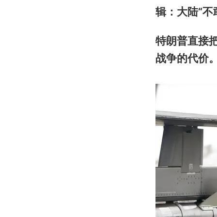
辑：大陆“不
特朗普直接
战争的代价