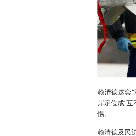
赖清德这套“
岸定位成“互
惕。
赖清德及民进