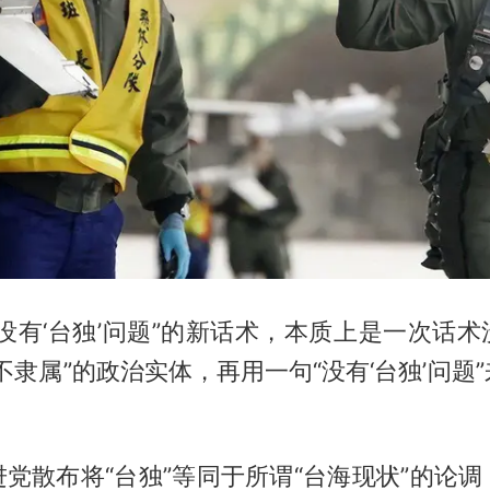
没有‘台独’问题”的新话术，本质上是一次话
不隶属”的政治实体，再用一句“没有‘台独’问题
党散布将“台独”等同于所谓“台海现状”的论