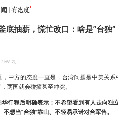
釜底抽薪，慌忙改口：啥是“台独”
 21:58
·四川
题，中方的态度一直是，台湾问题是中美关系
好，两国就会碰撞甚至冲突。
访华行程后明确表示：不希望看到有人走向独立
、不想当“台独”靠山、不轻易承诺对台军售。