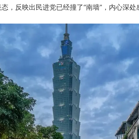
态，反映出民进党已经撞了“南墙”，内心深处