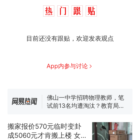
目前还没有跟贴，欢迎发表观点
十多万人报名的考试，成绩
热
全部作废，公平么？
搬家报价570元，搬到楼下
新
App内参与讨论
交5060元才肯搬上楼！女子傻
眼了……
空调24小时开着反而更省电？
电力部门回应
佛山一中学招聘物理教师，笔
试前13名均遭淘汰？教育局：
已叫停招聘，成立调查组全面
视频丨只要一枚命中就能让航
核查
母瘫痪 轰-6J实力有多强？
搬家报价570元临时变卦
“不建议大家买深色蛋糕”上热
成5060元才肯搬上楼 女
搜，网友：天塌了！