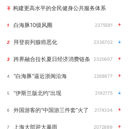
构建更高水平的全民健身公共服务体系
白海豚10级风圈
2375591
1
拜登前列腺癌恶化
2336702
2
跨界融合拉长夏日经济消费链条
2320697
3
“白海豚”逼近浙闽沿海
2268677
4
“伊斯兰版北约”出现
2192775
5
外国游客的“中国游三件套”火了
2174334
6
上海大部迎大暴雨
2072889
7