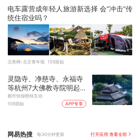
电车露营成年轻人旅游新选择 会“冲击”传
统住宿业吗？
北青网-北京青年报
159跟贴
灵隐寺、净慈寺、永福寺
等杭州7大佛教寺院明起
临时关闭，别跑空了
都市快报橙柿互动
109跟贴
APP专享
网易热搜
每30分钟更新
打开应用 查看全部