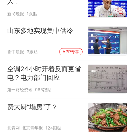
人！
新民晚报
1跟贴
山东多地实现集中供冷
鲁中晨报
3跟贴
APP专享
空调24小时开着反而更省
电？电力部门回应
第一财经资讯
965跟贴
费大厨“塌房”了？
北青网-北京青年报
124跟贴