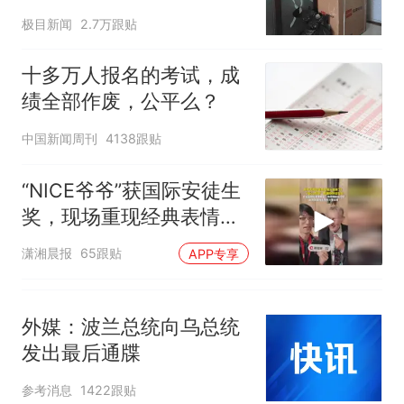
子傻眼
十多万人报名的考试，成绩
热
极目新闻
2.7万跟贴
全部作废，公平么？
十多万人报名的考试，成
绩全部作废，公平么？
中国新闻周刊
4138跟贴
“NICE爷爷”获国际安徒生
奖，现场重现经典表情
包，向中国粉丝问好
潇湘晨报
65跟贴
APP专享
外媒：波兰总统向乌总统
发出最后通牒
参考消息
1422跟贴