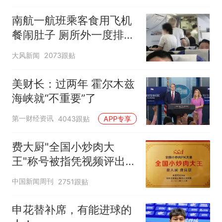
南航一航班乘客食用飞机
餐闹肚子 厕所外一度排长
队
大风新闻
2073跟贴
美财长：过两年 霍尔木兹
海峡就“不重要”了
第一财经资讯
4043跟贴
APP专享
费大厨"全国小炒肉大
王"称号被指凭视频评出
官方回应
中国新闻周刊
2751跟贴
申花替补席，有能进球的