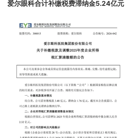
爱尔眼科合计补缴税费滞纳金5.24亿元