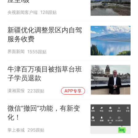
央视新闻客户端
128跟贴
新疆优化调整景区内自驾
服务收费
界面新闻
1555跟贴
牛津百万项目被指草台班
子学员退款
潇湘晨报
223跟贴
APP专享
微信“撤回”功能，有新变
化！
掌上春城
295跟贴