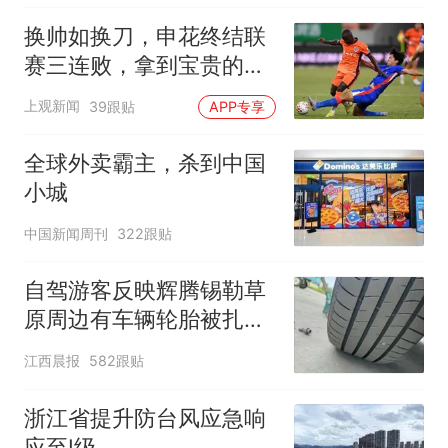
换帅如换刀，申花终结联
赛三连败，拿到宝贵的续
命3分
上观新闻
39跟贴
APP专享
全球外卖霸主，杀到中国
小城
中国新闻周刊
322跟贴
自驾游客反映辉腾锡勒草
原周边有车辆轮胎被扎，
修理店铺换胎价格高达千
江西晨报
582跟贴
元，官方发布情况通报
浙江省提升防台风应急响
应至Ⅰ级