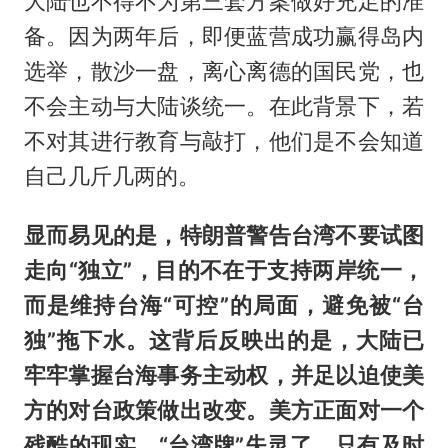
大陆也不得不为第三套方案做好充足的准
备。因为两年后，即便蓝营成功赢得岛内
选举，散沙一盘，离心离德的国民党，也
不会主动与大陆谈统一。在此背景下，若
不对其进行教育与敲打，他们是不会知道
自己几斤几两的。
显而易见的是，特朗普警告台湾不要试图
走向“独立”，目的不在于支持两岸统一，
而是维持台海“可控”的局面，避免被“台
独”拖下水。这背后反映出的是，大陆已
牢牢掌握台海事务主动权，并足以迫使美
方的对台政策做出改变。美方正面对一个
残酷的现实，“台湾牌”失灵了，只有及时