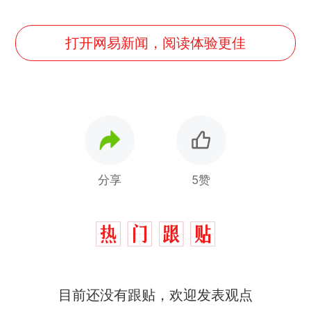
打开网易新闻，阅读体验更佳
分享
5赞
目前还没有跟贴，欢迎发表观点