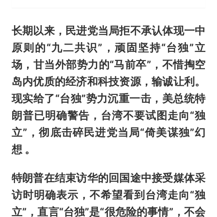
长期以来，民进党当局拒不承认体现一中
原则的“九二共识”，顽固坚持“台独”立
场，甘当外部势力的“马前卒”，不惜掏空
岛内优质的经济和科技资源，输诚让利。
现实给了“台独”势力沉重一击，美总统特
朗普已明确警告，台湾不要试图走向“独
立”，彻底击碎民进党当局“倚美谋独”幻
想 。
特朗普在结束访华的回国途中接受媒体采
访时明确表示，不希望看到台湾走向“独
立”，直言“台独”是“很危险的事情”，不会