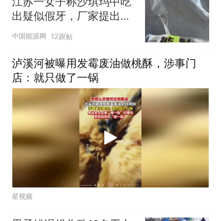
江苏一女子称沙琪玛中吃
出疑似假牙，厂家提出赔
付被拒，负责人：赔偿为
中国能源网
12跟贴
“息事宁人”而非有假牙，
工厂已排查，不存在食品
泸溪河被曝用发霉废油做桃酥，涉事门
安全问题
店：就只做了一锅
星视频