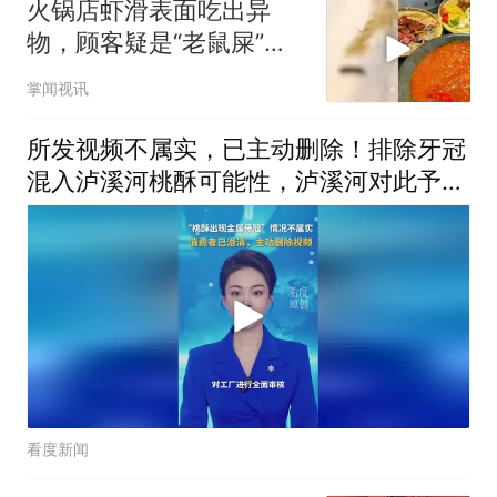
火锅店虾滑表面吃出异
物，顾客疑是“老鼠屎”，
门店负责人回应
掌闻视讯
所发视频不属实，已主动删除！排除牙冠
混入泸溪河桃酥可能性，泸溪河对此予以
谅解
看度新闻