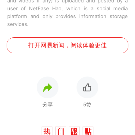
and videos if any) is uploaded and posted by a
user of NetEase Hao, which is a social media
platform and only provides information storage
services.
打开网易新闻，阅读体验更佳
分享
5赞