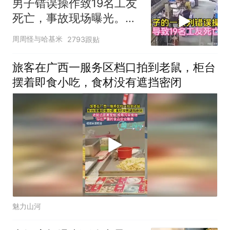
男子错误操作致19名工友
死亡，事故现场曝光。一
场悲剧的警示
周周怪与哈基米
2793跟贴
旅客在广西一服务区档口拍到老鼠，柜台
摆着即食小吃，食材没有遮挡密闭
魅力山河