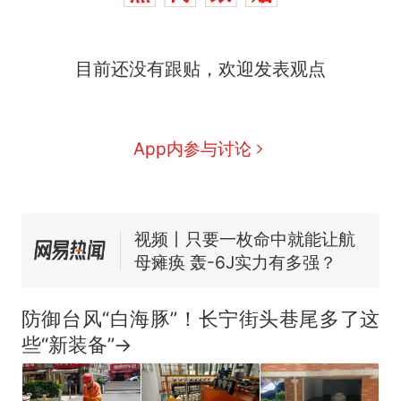
十多万人报名的考试，成绩
热
目前还没有跟贴，欢迎发表观点
全部作废，公平么？
全球唯一没有法定首都的国
新
家，刚改国名，总统就邀请中
国大使骑行绕了几乎整个国境
搬家报价570元，搬到楼下交
App内参与讨论
线一圈，还曾两次到中国寻根
5060元才肯搬上楼！女子傻眼
了……
视频丨只要一枚命中就能让航
母瘫痪 轰-6J实力有多强？
空调24小时开着反而更省电？
电力部门回应
佛山一中学招聘物理教师，笔
试前13名均遭淘汰？教育局：
防御台风“白海豚”！长宁街头巷尾多了这
已叫停招聘，成立调查组全面
十多万人报名的考试，成绩
热
些“新装备”→
核查
全部作废，公平么？