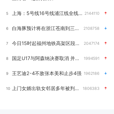
上海：5号线16号线浦江线全线停运
2144110
5
白海豚预计将在浙江苍南到三门一带登陆
2108758
6
今日15时起福州地铁高架区段停运
2047174
7
国足U17与阿森纳决赛取消 并列冠军
1994591
8
王艺迪2-4不敌张本美和止步4强
1962186
9
上门女婿出轨女邻居多年被判重婚罪
1806383
10