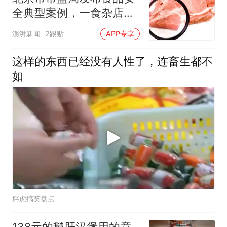
全典型案例，一食杂店用
猪肉冒出牛肉被罚
澎湃新闻
2跟贴
APP专享
这样的东西已经没有人性了，连畜生都不
如
胖虎搞笑盘点
138元的鹅肝汉堡用的竟