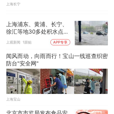
上海长宁
上海浦东、黄浦、长宁、
徐汇等地30多处积水点正
在抢排
上观新闻
1跟贴
APP专享
闻风而动，向雨而行！宝山一线巡查织密
防台"安全网"
上海宝山
北京市市监局发布食品安