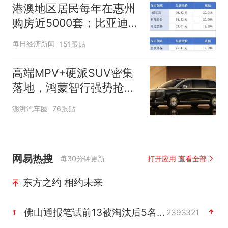
时
港澳地区居民每年在惠州
购房近5000套；比亚迪销
量跻身全球车企第六丨大
每日经济新闻
151跟贴
湾区财经早参
高端MPV+硬派SUV密集
落地，鸿蒙智行强势抢占
自主高端市场制高点
澎湃汽车圈
76跟贴
网易热搜
每30分钟更新
打开应用 查看全部
东方之约 相约未来
佛山通报笔试前13被淘汰后5名进体检
2393321
1