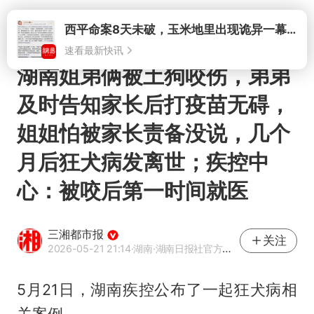
打开
西平命案8天未破，玉米地里出现诡异一幕，我突然想起了欧金中
速看最新快讯
湖南姐弟俩被土狗咬伤，弟弟
及时告知家长后打疫苗无碍，
姐姐怕被家长责备没说，几个
月后狂犬病发离世；疾控中
心：被咬后第一时间就医
三湘都市报
关注
2026-05-21 21:14
·湖南
·湖南日报社官方网易号
5月21日，湖南疾控公布了一起狂犬病相
关案例。