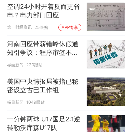
空调24小时开着反而更省
电？电力部门回应
第一财经资讯
25跟贴
APP专享
河南回应带薪错峰休假通
知引争议：程序审签不规
范，待修改后予以印发
界面新闻
220跟贴
美国中央情报局被指已秘
密设立古巴工作组
极目新闻
1049跟贴
一分钟两球 U17国足2:1逆
转勒沃库森U17队