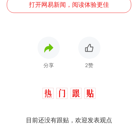
打开网易新闻，阅读体验更佳
分享
2赞
那个在床头放菜刀的女孩，
热
因老师一句“跟我回家”改写了
人生
制裁瓜子饺子，美国怕什
新
目前还没有跟贴，欢迎发表观点
么？
费大厨“全国小炒肉大王”称
号，仅凭视频评出？中国烹饪