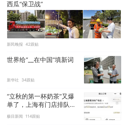
西瓜“保卫战”
新民晚报
42跟贴
世界给“__在中国”填新词
新华社
34跟贴
“立秋的第一杯奶茶”又爆
单了，上海有门店排队超
500杯，店员：今天奶茶
极目新闻
114跟贴
店都很忙，要等2个多小