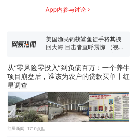
协会回应
男子上山采菌偶然发现鸡枞菌
App内参与讨论
窝，原地守1天等它长大：挖了
140多朵
美国渔民钓获鲨鱼徒手将其拽
回大海 目击者直呼震惊 （视频
来源：参考消息）
笔试第一被第二名传话劝弃考
官方通报
那个在床头放菜刀的女孩，
热
因老师一句“跟我回家”改写了
从“零风险零投入”到负债百万：一个养牛
人生
项目崩盘后，谁该为农户的贷款买单丨红
星调查
红星新闻
1710跟贴