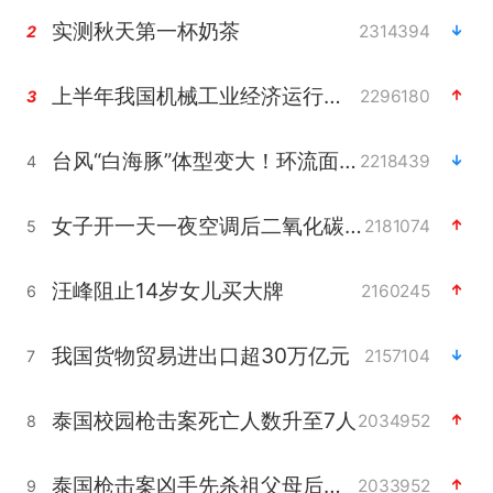
实测秋天第一杯奶茶
2314394
2
上半年我国机械工业经济运行稳中有进
2296180
3
台风“白海豚”体型变大！环流面积接近13个浙江那么大
2218439
4
女子开一天一夜空调后二氧化碳中毒
2181074
5
汪峰阻止14岁女儿买大牌
2160245
6
我国货物贸易进出口超30万亿元
2157104
7
泰国校园枪击案死亡人数升至7人
2034952
8
泰国枪击案凶手先杀祖父母后行凶
2033952
9