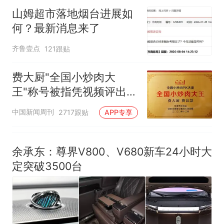
山姆超市落地烟台进展如
何？最新消息来了
齐鲁壹点
121跟贴
费大厨"全国小炒肉大
王"称号被指凭视频评出
官方回应
中国新闻周刊
2717跟贴
APP专享
余承东：尊界V800、V680新车24小时大
定突破3500台