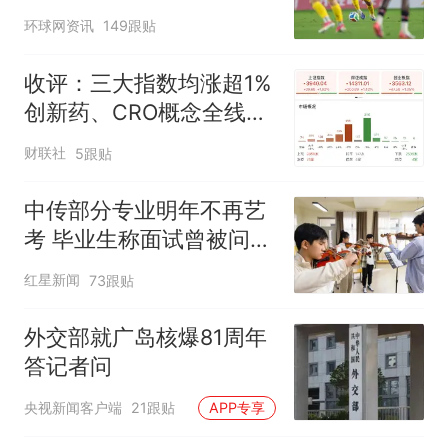
环球网资讯
149跟贴
收评：三大指数均涨超1%
创新药、CRO概念全线走
强
财联社
5跟贴
中传部分专业明年不再艺
考 毕业生称面试曾被问
“如何策划晚会” 专家：遏
红星新闻
73跟贴
制“艺考捷径化”
外交部就广岛核爆81周年
答记者问
央视新闻客户端
21跟贴
APP专享