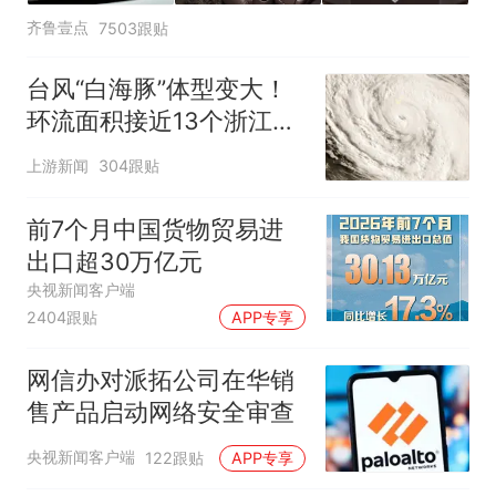
齐鲁壹点
7503跟贴
台风“白海豚”体型变大！
环流面积接近13个浙江那
么大
上游新闻
304跟贴
前7个月中国货物贸易进
出口超30万亿元
央视新闻客户端
2404跟贴
APP专享
网信办对派拓公司在华销
售产品启动网络安全审查
央视新闻客户端
122跟贴
APP专享