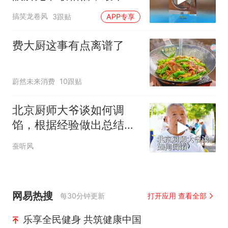
的一次！
搞笑龙卷风
3跟贴
APP专享
费大厨这事有点离谱了
蔚然未来消费
10跟贴
北京厨师大爷谈如何调
馅，根据经验做出总结，
原来有这么多讲究
蚕听风
网易热搜
每30分钟更新
打开应用 查看全部
乐享全民健身 共筑健康中国