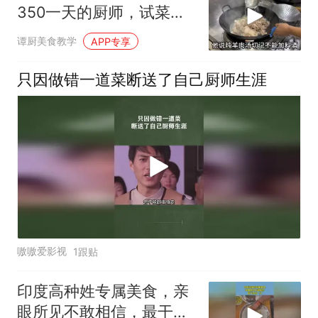
350一天的厨师，试菜后
能否把他留下来呢
谭厨美食教学
APP专享
只因做错一道菜断送了自己厨师生涯
嗷嗷爱影视
1跟贴
印度高种姓专属美食，亲
眼所见不敢相信，最干净