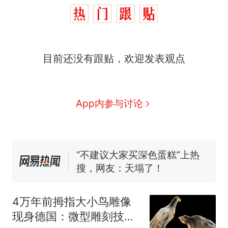
那个在床头放菜刀的女孩，
热
因老师一句“跟我回家”改写了
人生
搬家报价570元，搬到楼下
新
目前还没有跟贴，欢迎发表观点
交5060元才肯搬上楼！女子傻
眼了……
十多万人报名的考试，成绩全
部作废，公平么？
空调24小时开着反而更省电？
App内参与讨论
电力部门回应
佛山一中学招聘物理教师，笔
试前13名均遭淘汰？教育局：
已叫停招聘，成立调查组全面
“不建议大家买深色蛋糕”上热
核查
搜，网友：天塌了！
那个在床头放菜刀的女孩，
热
因老师一句“跟我回家”改写了
4万年前拇指大小鸟雕像
人生
现身德国：微型雕刻技艺