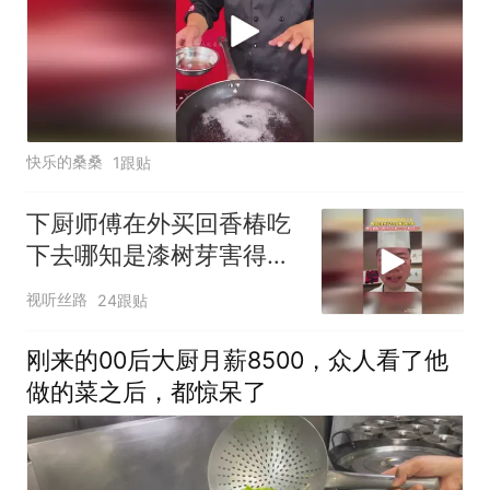
快乐的桑桑
1跟贴
下厨师傅在外买回香椿吃
下去哪知是漆树芽害得脸
颊过敏浮肿网友俩厨子都
视听丝路
24跟贴
没认出来 二十年餐饮白干
刚来的00后大厨月薪8500，众人看了他
做的菜之后，都惊呆了