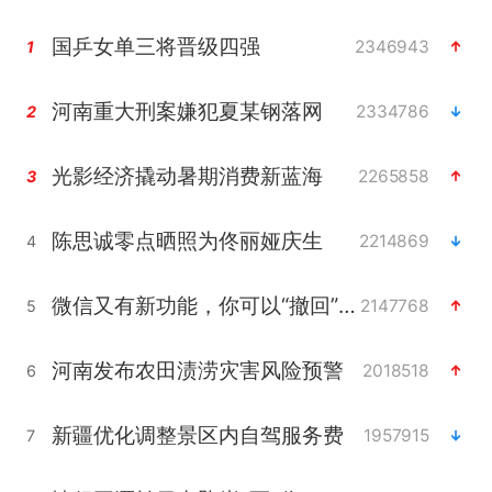
国乒女单三将晋级四强
2346943
1
河南重大刑案嫌犯夏某钢落网
2334786
2
光影经济撬动暑期消费新蓝海
2265858
3
陈思诚零点晒照为佟丽娅庆生
2214869
4
微信又有新功能，你可以“撤回”你的撤回了！
2147768
5
河南发布农田渍涝灾害风险预警
2018518
6
新疆优化调整景区内自驾服务费
1957915
7