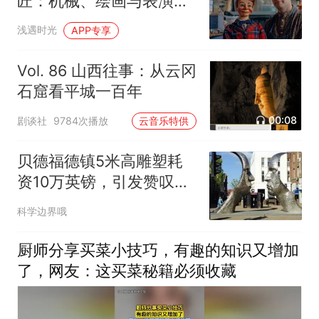
匠：机械、绘画与表演的
终极融合
浅遇时光
APP专享
Vol. 86 山西往事：从云冈
石窟看平城一百年
00:08
剧谈社
9784次播放
云音乐特供
贝德福德镇5米高雕塑耗
资10万英镑，引发赞叹与
争议
科学边界哦
厨师分享买菜小技巧，有趣的知识又增加
了，网友：这买菜秘籍必须收藏