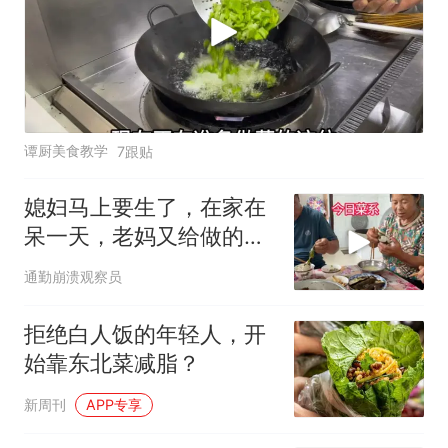
谭厨美食教学
7跟贴
媳妇马上要生了，在家在
呆一天，老妈又给做的美
食
通勤崩溃观察员
拒绝白人饭的年轻人，开
始靠东北菜减脂？
新周刊
APP专享