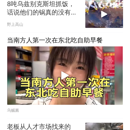
8吨乌兹别克斯坦抓饭，
话说他们的锅真的没有极
限吗
野上高山
当南方人第一次在东北吃自助早餐
乌贼酱
老板从人才市场找来的