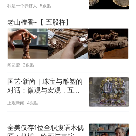
颠覆认知
我是一个养虾人
5跟贴
老山檀香-【 五股杵】
闲适斋
2跟贴
国艺·新尚｜珠宝与雕塑的
对话：微观与宏观，互为
镜像
上观新闻
4跟贴
全美仅存1位全职腹语木偶