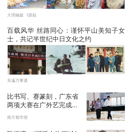
大理融媒
1跟贴
百载风华 丝路同心：谨怀平山美知子女
士，共记半世纪中日文化之约
东瀛万事通
比书写、赛篆刻，广东省
两项大赛在广外艺完成复
赛
南方都市报