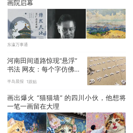
画院启幕
东瀛万事通
河南田间道路惊现“悬浮”
书法 网友：每个字仿佛会
随时飘走
半岛晨报
1跟贴
画出爆火 “猫猫墙” 的四川小伙，他想将
一笔一画留在大理