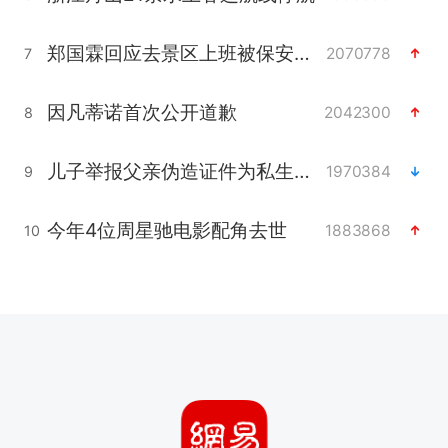
郑国霖回应去景区上班被保安拦下
2070778
7
因凡蒂诺首次公开道歉
2042300
8
儿子举报父亲伪造证件为私生子落户
1970384
9
今年4位周星驰电影配角去世
1883868
10