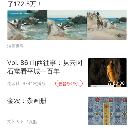
了172.5万！
油画世界
Vol. 86 山西往事：从云冈
石窟看平城一百年
00:08
剧谈社
9784次播放
云音乐特供
金农：杂画册
文艺天下
1跟贴