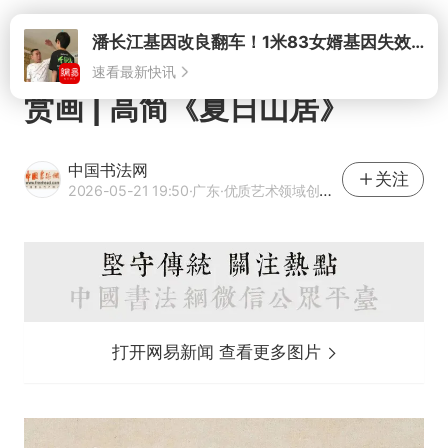
潘长江基因改良翻车！1米83女婿基因失效，12岁外孙身高只到姥爷下巴
速看最新快讯
打开
赏画 | 高简《夏日山居》
中国书法网
关注
2026-05-21 19:50
·广东
·优质艺术领域创作者
打开网易新闻 查看更多图片