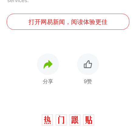
services.
打开网易新闻，阅读体验更佳
分享
9赞
“不想干了特提出辞职”，疑
热
似南京大学数院院长辞职信流
传，院方回应：喻良教授已卸
费大厨“全国小炒肉大王”称
新
任院长一职，不清楚辞职信来
号，仅凭视频评出？中国烹饪