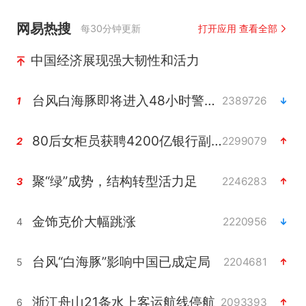
网易热搜
每30分钟更新
打开应用 查看全部
中国经济展现强大韧性和活力
台风白海豚即将进入48小时警戒线
2389726
1
80后女柜员获聘4200亿银行副行长
2299079
2
聚“绿”成势，结构转型活力足
2246283
3
金饰克价大幅跳涨
2220956
4
台风“白海豚”影响中国已成定局
2204681
5
浙江舟山21条水上客运航线停航
2093393
6