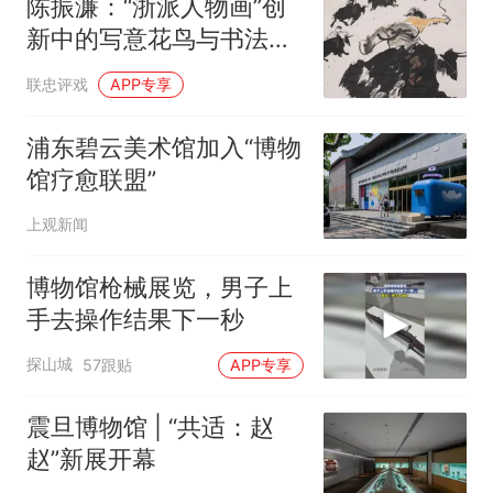
陈振濂：“浙派人物画”创
新中的写意花鸟与书法用
笔诸问题
联忠评戏
APP专享
浦东碧云美术馆加入“博物
馆疗愈联盟”
上观新闻
博物馆枪械展览，男子上
手去操作结果下一秒
探山城
57跟贴
APP专享
震旦博物馆 | “共适：赵
赵”新展开幕