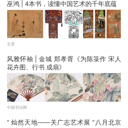
巫鸿 | 4本书，读懂中国艺术的千年底蕴
文景
风雅怀袖 | 金城 郑孝胥《为陈箓作 宋人
花卉图、行书 成扇》
中国书法网
“ 灿然天地——关广志艺术展 ”八月北京