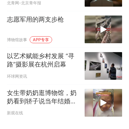
北青网-北京青年报
志愿军用的两支步枪
博物馆故事
APP专享
以艺术赋能乡村发展 “寻
路”摄影展在杭州启幕
环球网资讯
女生带奶奶逛博物馆，奶
奶看到轿子说当年结婚坐
的也是这种
新观在线