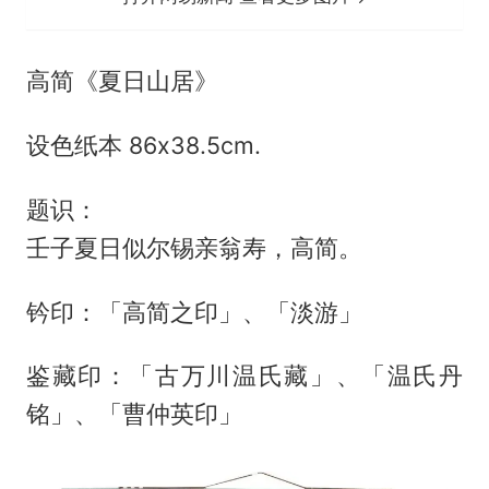
高简《夏日山居》
设色纸本 86x38.5cm.
题识：
壬子夏日似尔锡亲翁寿，高简。
钤印：「高简之印」、「淡游」
鉴藏印：「古万川温氏藏」、「温氏丹
铭」、「曹仲英印」