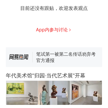
源；曾用手绘图做头像
协会回应
男子上山采菌偶然发现鸡枞菌
目前还没有跟贴，欢迎发表观点
窝，原地守1天等它长大：挖了
140多朵
美国渔民钓获鲨鱼徒手将其拽
回大海 目击者直呼震惊 （视频
来源：参考消息）
App内参与讨论
制裁瓜子饺子，美国怕什么？
笔试第一被第二名传话劝弃考
官方通报
“不想干了特提出辞职”，疑
热
似南京大学数院院长辞职信流
传，院方回应：喻良教授已卸
任院长一职，不清楚辞职信来
年代美术馆“归园·当代艺术展”开幕
源；曾用手绘图做头像