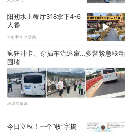
阳朔水上餐厅318拿下4-6
人餐
带娃翻车老父亲
疯狂冲卡、穿插车流逃窜...多警紧急联动
围堵
环球网资讯
今日立秋！一个“收”字搞