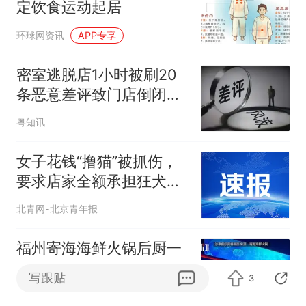
定饮食运动起居
环球网资讯
APP专享
密室逃脱店1小时被刷20
条恶意差评致门店倒闭，
打人照竟是网图
粤知讯
女子花钱“撸猫”被抓伤，
要求店家全额承担狂犬疫
苗费用遭拒；涉事门店回
北青网-北京青年报
应
福州寄海海鲜火锅后厨一
维修工困传菜梯被夹身
写跟贴
3
亡，应急管理局证实，已
大风新闻
29跟贴