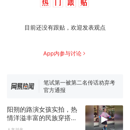
那个在床头放菜刀的女孩，
热
因老师一句“跟我回家”改写了
人生
制裁瓜子饺子，美国怕什
新
目前还没有跟贴，欢迎发表观点
么？
费大厨“全国小炒肉大王”称
号，仅凭视频评出？中国烹饪
协会回应
男子上山采菌偶然发现鸡枞菌
App内参与讨论
窝，原地守1天等它长大：挖了
140多朵
美国渔民钓获鲨鱼徒手将其拽
回大海 目击者直呼震惊 （视频
来源：参考消息）
笔试第一被第二名传话劝弃考
官方通报
那个在床头放菜刀的女孩，
热
因老师一句“跟我回家”改写了
阳朔的路演女孩实拍，热
人生
情洋溢丰富的民族穿搭！
#甜美活力穿搭
人文川北