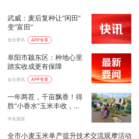
武威：麦后复种让“闲田”
变“富田”
金台资讯
APP专享
阜阳市颍东区：种地心里
踏实收成更有保障
金台资讯
APP专享
一年两茬，千亩飘香！得
胜“小香水”玉米丰收，从
田间直甜到餐桌
半岛晨报
全市小麦玉米单产提升技术交流观摩活动