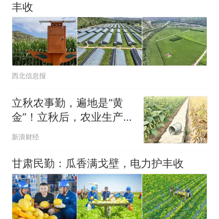
丰收
西北信息报
立秋农事勤，遍地是“黄
金”！立秋后，农业生产该
怎么做？
新浪财经
甘肃民勤：瓜香满戈壁，电力护丰收