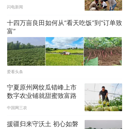
闪电新闻
十四万亩良田如何从“看天吃饭”到“订单致
富”
爱看头条
宁夏原州网纹瓜错峰上市
数字农业铺就甜蜜致富路
中国网三农
援疆归来守沃土 初心如磐