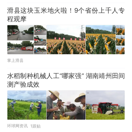
滑县这块玉米地火啦！9个省份上千人专
程观摩
掌上滑县
水稻制种机械人工“哪家强” 湖南靖州田间
测产验成效
环球网资讯
1跟贴