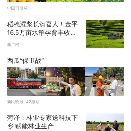
中国日报网
稻穗灌浆长势喜人！金平
16.5万亩水稻孕育丰收，
静待八月开镰
新广网
西瓜“保卫战”
新民晚报
42跟贴
菏泽：林业专家送科技下
乡 赋能林业生产