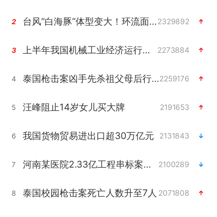
台风“白海豚”体型变大！环流面积接近13个浙江那么大
2329892
2
上半年我国机械工业经济运行稳中有进
2273884
3
泰国枪击案凶手先杀祖父母后行凶
2259176
4
汪峰阻止14岁女儿买大牌
2191653
5
我国货物贸易进出口超30万亿元
2131843
6
河南某医院2.33亿工程串标案细节披露
2100289
7
泰国校园枪击案死亡人数升至7人
2071808
8