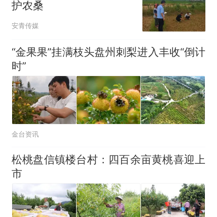
护农桑
安青传媒
“金果果”挂满枝头盘州刺梨进入丰收“倒计
时”
金台资讯
松桃盘信镇楼台村：四百余亩黄桃喜迎上
市