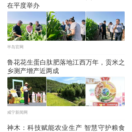
在平度举办
半岛官网
鲁花花生蛋白肽肥落地江西万年，贡米之
乡测产增产近两成
咸宁新闻网
神木：科技赋能农业生产 智慧守护粮食