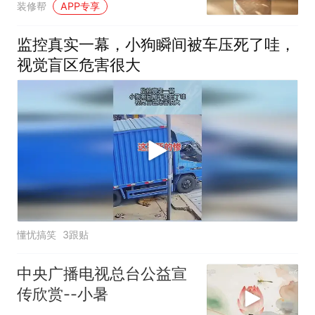
装修帮
APP专享
监控真实一幕，小狗瞬间被车压死了哇，
视觉盲区危害很大
懂忧搞笑
3跟贴
中央广播电视总台公益宣
传欣赏--小暑