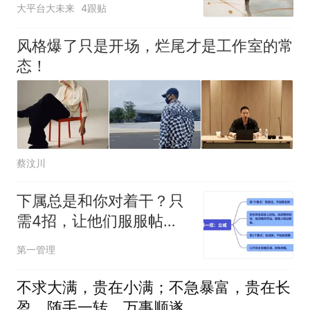
大平台大未来
4跟贴
风格爆了只是开场，烂尾才是工作室的常
态！
蔡汶川
下属总是和你对着干？只
需4招，让他们服服帖
帖，不敢造次
第一管理
不求大满，贵在小满；不急暴富，贵在长
盈。随手一转，万事顺遂