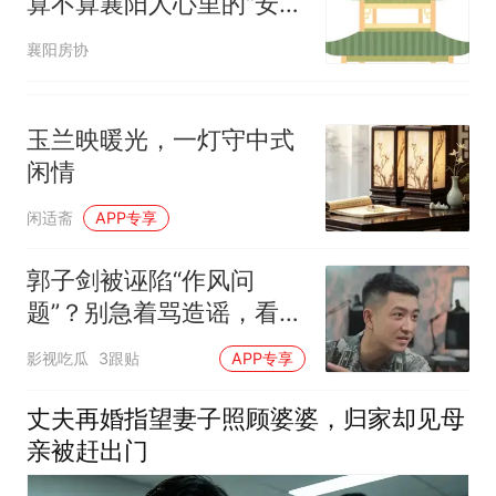
算不算襄阳人心里的“安
稳”户型？
襄阳房协
玉兰映暖光，一灯守中式
闲情
闲适斋
APP专享
郭子剑被诬陷“作风问
题”？别急着骂造谣，看懂
留白才叫真追剧
影视吃瓜
3跟贴
APP专享
丈夫再婚指望妻子照顾婆婆，归家却见母
亲被赶出门