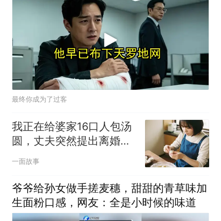
最终你成为了过客
我正在给婆家16口人包汤
圆，丈夫突然提出离婚，
我摘下围裙转身就走：以
一面故事
后你家的事，找你新老婆
伺候
爷爷给孙女做手搓麦穗，甜甜的青草味加
生面粉口感，网友：全是小时候的味道