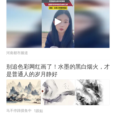
河南都市频道
别追色彩网红画了！水墨的黑白烟火，才
是普通人的岁月静好
马不停蹄摸鱼中
1跟贴