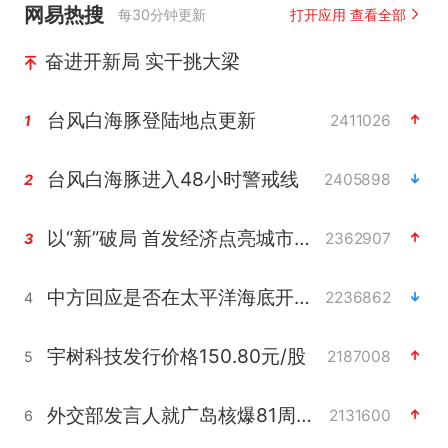
网易热搜
每30分钟更新
打开应用 查看全部
奋进开新局 实干挑大梁
台风白海豚登陆地点更新
2411026
1
台风白海豚进入48小时警戒线
2405898
2
以“新”破局 首发经济点亮城市消费活力
2362907
3
中方回应是否在太平洋海底开采稀土
2236862
4
宇树科技发行价格150.80元/股
2187008
5
外交部发言人就广岛核爆81周年等答记者问
2131600
6