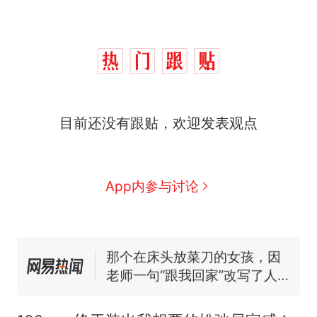
制裁瓜子饺子，美国怕什
热
么？
费大厨“全国小炒肉大王”称
新
目前还没有跟贴，欢迎发表观点
号，仅凭视频评出？中国烹饪
协会回应
男子上山采菌偶然发现鸡枞菌
窝，原地守1天等它长大：挖了
140多朵
美国渔民钓获鲨鱼徒手将其拽
App内参与讨论
回大海 目击者直呼震惊 （视频
来源：参考消息）
那个在床头放菜刀的女孩，因
老师一句“跟我回家”改写了人
生
笔试第一被第二名传话劝弃考
官方通报
制裁瓜子饺子，美国怕什
热
么？