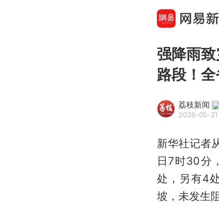
强降雨致
路段！全
荔枝新闻
2026-05-21 
新华社记者
日7时30
处，另有4
坡，未发生