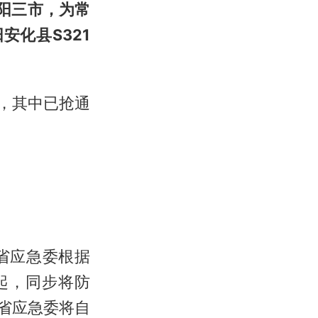
阳三市，为常
安化县S321
，其中已抢通
省应急委根据
起，同步将防
，省应急委将自