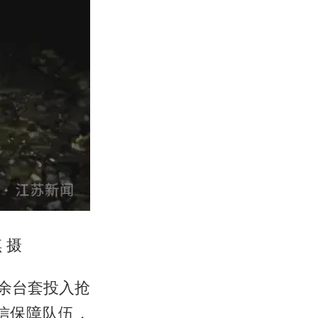
 摄
0余台套投入抢
信保障队伍，