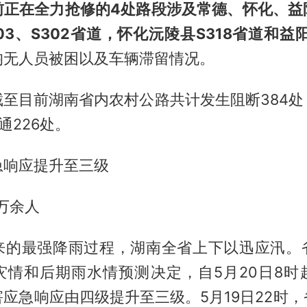
前正在全力抢修的4处路段涉及常德、怀化、益
03、S302省道，怀化沅陵县S318省道和益阳
均无人员被困以及车辆滞留情况。
截至目前湖南省内农村公路共计发生阻断384处
通226处。
急响应提升至三级
8万余人
来的最强降雨过程，湖南全省上下以迅应汛。
灾情和后期雨水情预测决定，自5月20日8时
应急响应由四级提升至三级。5月19日22时