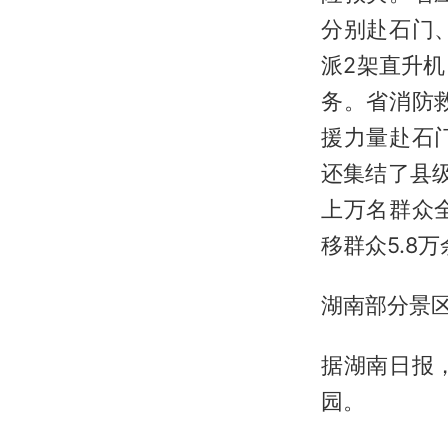
分别赴石门
派2架直升
务。省消防
援力量赴石
还集结了县
上万名群众
移群众5.8
湖南部分景
据湖南日报
园。