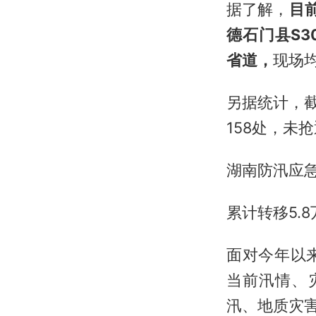
据了解，
目
德石门县S3
省道，
现场
另据统计，
158处，未抢
湖南防汛应
累计转移5.
面对今年以
当前汛情、
汛、地质灾害