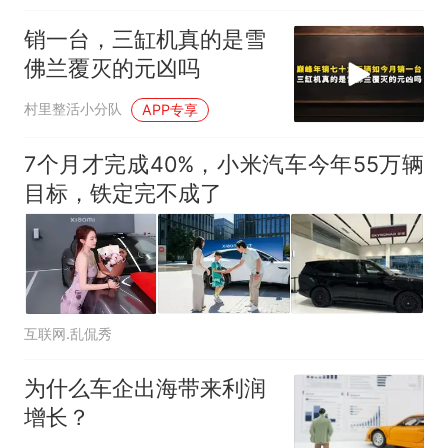
销一台，三缸机真的是雪
佛兰覆灭的元凶吗
村里整活小分队
APP专享
7个月才完成40%，小米汽车今年55万辆
目标，铁定完不成了
互联网.乱侃秀
为什么车企出海带来利润
增长？