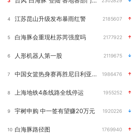
台风“白海豚”登陆 各地各部门全力应对
2302829
3
江苏昆山升级发布暴雨红警
2185607
4
白海豚会重现杜苏芮强度吗
2177922
5
人形机器人第一股
2119675
6
中国女篮热身赛再胜尼日利亚女篮
1986476
7
上海地铁4条线路全线停运
1955252
8
宇树申购 中一签有望赚20万元
1920226
9
白海豚路径图
1769940
10