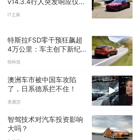
v14.3.4行人突发响应仅
0.45秒
IT之家
特斯拉FSD零干预狂飙超
4万公里：车主创下新纪
录
快科技
澳洲车市被中国车攻陷
了，日系德系拦不住！
美鹿莎
智驾技术对汽车投资影响
大吗？