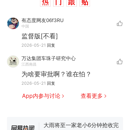
有态度网友06f3RU
中国
十多万人报名的考试，成绩
监督版[不看]
热
全部作废，公平么？
2026-05-21
回复
全球唯一没有法定首都的国
新
家，刚改国名，总统就邀请中
万达集团车珠子研究中心
江西南昌
国大使骑行绕了几乎整个国境
5万的小车卖不动，40万以上
线一圈，还曾两次到中国寻根
为啥要审批啊？谁在怕？
的抢着买
视频丨只要一枚命中就能让航
2026-05-21
回复
母瘫痪 轰-6J实力有多强？
App内参与讨论
查看更多
空调24小时开着反而更省电？
电力部门回应
大雨将至一家老小6分钟抢收完
1千斤稻谷
十多万人报名的考试，成绩
热