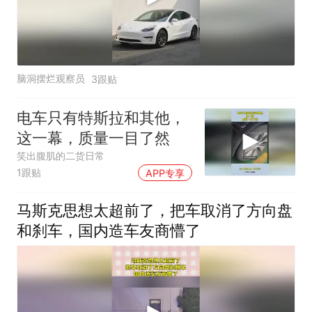
脑洞摆烂观察员
3跟贴
电车只有特斯拉和其他，
这一幕，质量一目了然
笑出腹肌的二货日常
1跟贴
APP专享
马斯克思想太超前了，把车取消了方向盘
和刹车，国内造车友商懵了