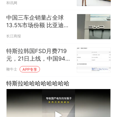
和讯网
中国三车企销量占全球
13.5%市场份额 比亚迪
4.8%居第六吉利4.6%列第
长江商报
七
特斯拉韩国FSD月费719
元，21日上线，中国949
元？
鞭牛士
APP专享
特斯拉哈哈哈哈哈哈哈哈