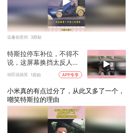
逗趣创意间
3跟贴
特斯拉停车补位，不得不
说，这屏幕换挡太反人类
了！
动匹说搞笑
1跟贴
APP专享
小米真的有点过分了，从此又多了一个，
嘲笑特斯拉的理由