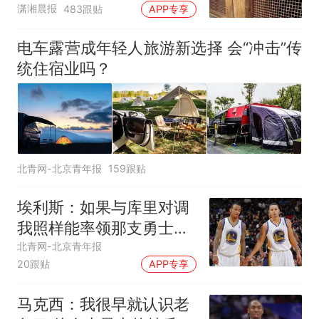
潇湘晨报
483跟贴
APP专享
可按需买
电车露营成年轻人旅游新选择 会“冲击”传
统住宿业吗？
北青网-北京青年报
159跟贴
埃利斯：如果与库里对调
我照样能率领那支勇士取
得现在的成就
北青网-北京青年报
20跟贴
APP专享
马克西：我很早就认识老