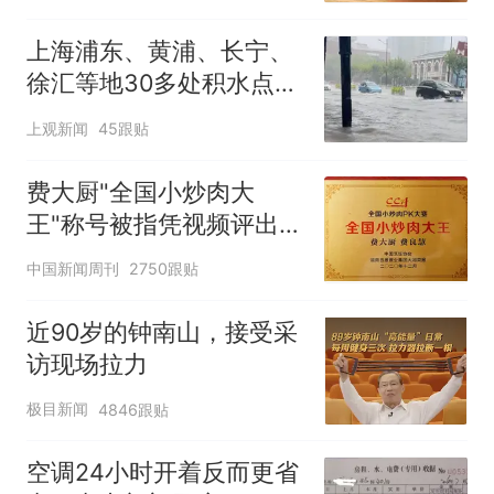
上海浦东、黄浦、长宁、
徐汇等地30多处积水点正
在抢排
上观新闻
45跟贴
费大厨"全国小炒肉大
王"称号被指凭视频评出
官方回应
中国新闻周刊
2750跟贴
近90岁的钟南山，接受采
访现场拉力
极目新闻
4846跟贴
空调24小时开着反而更省