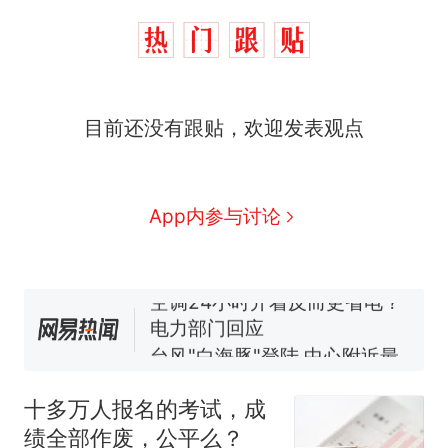
十多万人报名的考试，成绩
热
全部作废，公平么？
全球唯一没有法定首都的国
新
目前还没有跟贴，欢迎发表观点
家，刚改国名，总统就邀请中
国大使骑行绕了几乎整个国境
搬家报价570元，搬到楼下交
线一圈，还曾两次到中国寻根
5060元才肯搬上楼！女子傻眼
了……
视频丨只要一枚命中就能让航
App内参与讨论
母瘫痪 轰-6J实力有多强？
空调24小时开着反而更省电？
电力部门回应
台风"白海豚"登陆 中心附近最
大风力14级
十多万人报名的考试，成绩
热
全部作废，公平么？
十多万人报名的考试，成
绩全部作废，公平么？