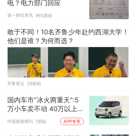
电？电力部门回应
第一财经资讯
965跟贴
敢于不同！10名齐鲁少年赴约西湖大学！
他们是谁？为何而选？
齐鲁壹点
28跟贴
国内车市"冰火两重天":5
万小车卖不动 40万以上
的抢购
中国新闻周刊
1跟贴
APP专享