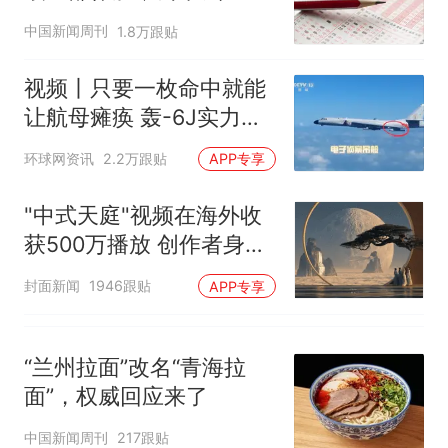
中国新闻周刊
1.8万跟贴
视频丨只要一枚命中就能
让航母瘫痪 轰-6J实力有
多强？
环球网资讯
2.2万跟贴
APP专享
"中式天庭"视频在海外收
获500万播放 创作者身份
披露
封面新闻
1946跟贴
APP专享
“兰州拉面”改名“青海拉
面”，权威回应来了
中国新闻周刊
217跟贴