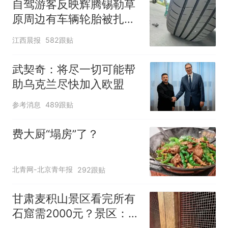
自驾游客反映辉腾锡勒草
原周边有车辆轮胎被扎，
修理店铺换胎价格高达千
江西晨报
582跟贴
元，官方发布情况通报
武契奇：将尽一切可能帮
助乌克兰尽快加入欧盟
参考消息
489跟贴
费大厨“塌房”了？
北青网-北京青年报
292跟贴
甘肃麦积山景区看完所有
石窟需2000元？景区：部
分石窟受特别保护，游客