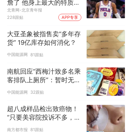
詹了 他身上最大的特质就
是谦逊
北青网-北京青年报
228跟贴
APP专享
大亚圣象被指售卖“多年存
货” 19亿库存如何消化？
中国能源网
81跟贴
南航回应“西梅汁致多名乘
客排队上厕所”：暂时无法
核查是否发放西梅汁
中国能源网
32跟贴
超八成样品检出致癌物！
“只要美容院投诉不多，店
家就不会更换产品”
南方都市报
81跟贴