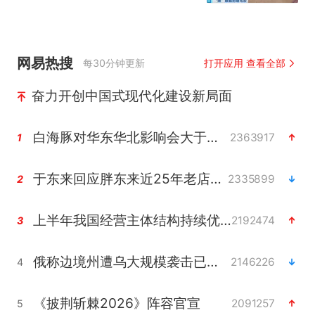
网易热搜
每30分钟更新
打开应用 查看全部
奋力开创中国式现代化建设新局面
白海豚对华东华北影响会大于巴威
2363917
1
于东来回应胖东来近25年老店年底关闭
2335899
2
上半年我国经营主体结构持续优化
2192474
3
俄称边境州遭乌大规模袭击已致13伤
2146226
4
《披荆斩棘2026》阵容官宣
2091257
5