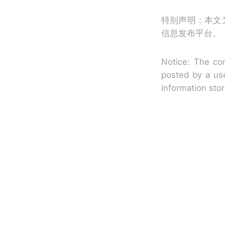
特别声明：本文
信息发布平台。
Notice: The con
posted by a use
information sto