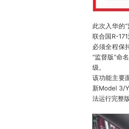
此次入华的“监
联合国R-1
必须全程保
“监督版”
级。
该功能主要面
新Model 
法运行完整版