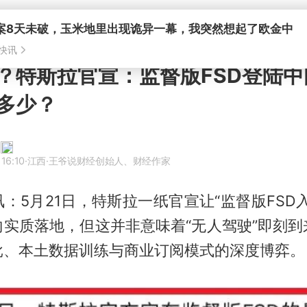
案8天未破，玉米地里出现诡异一幕，我突然想起了欧金中
快讯
？特斯拉官宣：监督版FSD登陆中
多少？
16:10
·江西
·王爷说财经创始人、财经作家
：5月21日，特斯拉一纸官宣让“监督版FSD
向实质落地，但这并非意味着“无人驾驶”即刻到
批、本土数据训练与商业订阅模式的深度博弈。