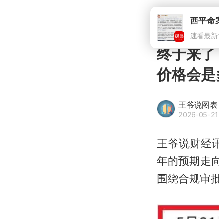
西平命
速看最新
终于来了
价格会是
王爷说图表
2026-05-21 
王爷说财经讯
年的预期走
围绕合规审