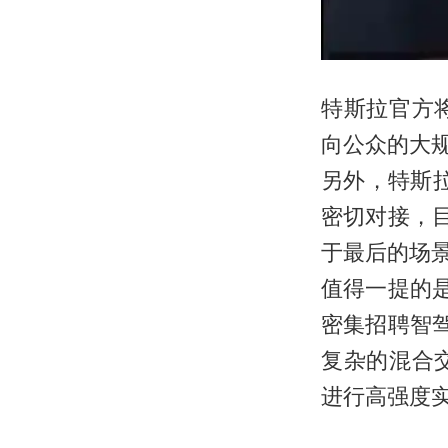
特斯拉官方
向公众的大规
另外，特斯拉
密切对接，
于最后的场
值得一提的
密集招聘智
复杂的混合
进行高强度