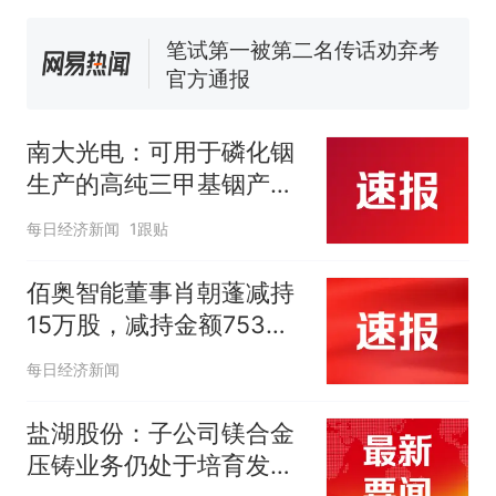
回大海 目击者直呼震惊 （视频
来源：参考消息）
笔试第一被第二名传话劝弃考
官方通报
佛山一中学招聘物理教师，笔
试前13名均遭淘汰？教育局：
南大光电：可用于磷化铟
已叫停招聘，成立调查组全面
台风"白海豚"中心附近最大风
生产的高纯三甲基铟产能
核查
力已达15级 最新研判
目前约为2吨/年
那个在床头放菜刀的女孩，
热
每日经济新闻
1跟贴
因老师一句“跟我回家”改写了
人生
佰奥智能董事肖朝蓬减持
15万股，减持金额753万
元
每日经济新闻
盐湖股份：子公司镁合金
压铸业务仍处于培育发展