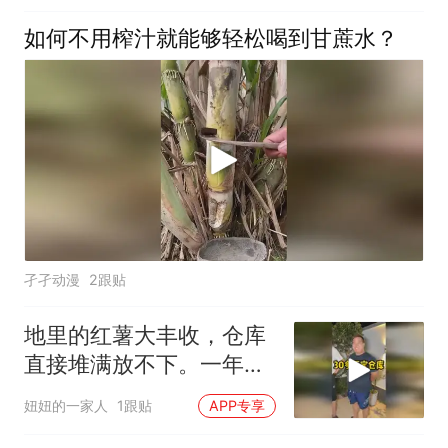
如何不用榨汁就能够轻松喝到甘蔗水？
孑孑动漫
2跟贴
地里的红薯大丰收，仓库
直接堆满放不下。一年的
租金算下来真不少。去找
妞妞的一家人
1跟贴
APP专享
小伙伴商量商量。好在咱