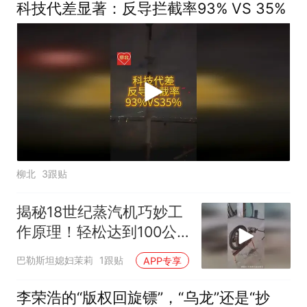
们种的农产品多，以后经
科技代差显著：反导拦截率93% VS 35%
常要存放货物是刚需
柳北
3跟贴
揭秘18世纪蒸汽机巧妙工
作原理！轻松达到100公
里每小时速度
巴勒斯坦媳妇茉莉
1跟贴
APP专享
李荣浩的“版权回旋镖”，“乌龙”还是“抄