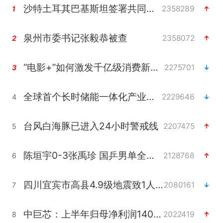
沙特土耳其巴基斯坦签署共同防务协议
2358289
1
泉州市委书记张毅恭被查
2358072
2
“电影+”如何激发千亿级消费新活力？
2275701
3
全球首个长时储能一体化产业园量产
2229646
4
台风白海豚已进入24小时警戒线
2207475
5
陈垣宇0-3张禹珍 国乒男单全军覆没
2128768
6
四川宜宾市高县4.9级地震致1人死亡
2080161
7
中巨芯：上半年归母净利润1405.77万元
2022419
8