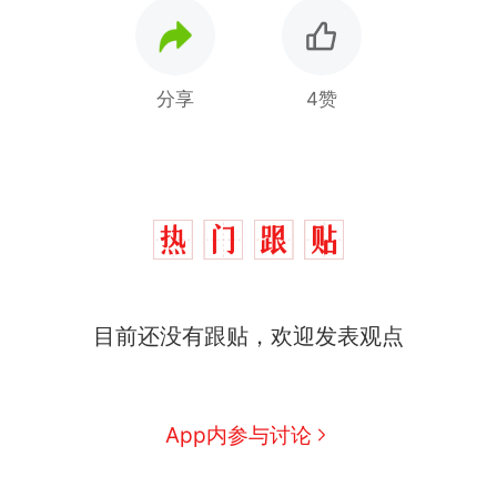
分享
4赞
目前还没有跟贴，欢迎发表观点
那个在床头放菜刀的女孩，
热
因老师一句“跟我回家”改写了
人生
费大厨“全国小炒肉大王”称
新
App内参与讨论
号，仅凭视频评出？中国烹饪
协会回应
美国渔民钓获鲨鱼徒手将其拽