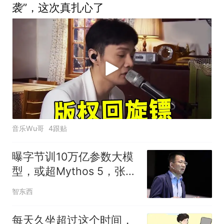
袭”，这次真扎心了
音乐Wu哥
4跟贴
曝字节训10万亿参数大模
型，或超Mythos 5，张一
鸣、梁汝波先后发声
智东西
每天久坐超过这个时间，