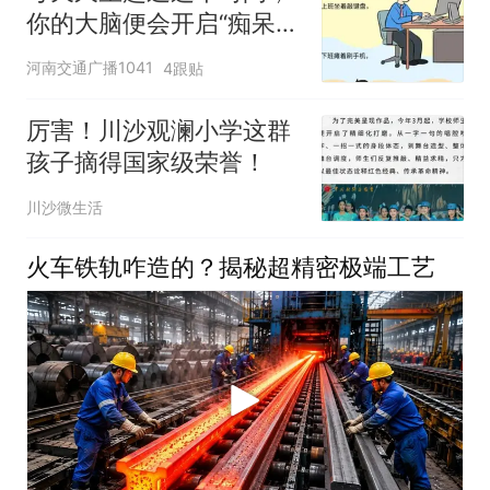
你的大脑便会开启“痴呆加
速模式”
河南交通广播1041
4跟贴
厉害！川沙观澜小学这群
孩子摘得国家级荣誉！
川沙微生活
火车铁轨咋造的？揭秘超精密极端工艺