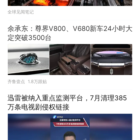
全球见闻笔记
余承东：尊界V800、V680新车24小时大
定突破3500台
齐鲁壹点
1.8万跟贴
迅雷被纳入重点监测平台，7月清理385
万条电视剧侵权链接