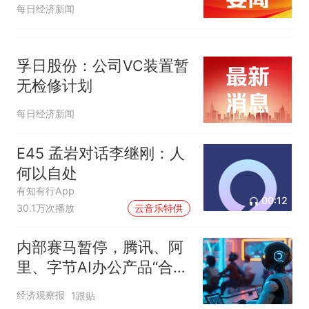
阶段
每日经济新闻
孚日股份：公司VC装置暂
无检修计划
每日经济新闻
E45 孟岩对话李继刚：人
何以自处
有知有行App
00:12
30.1万次播放
云音乐特供
内部赛马暂停，腾讯、阿
里、字节AI办公产品“合
兵”对阵
经济观察报
1跟贴