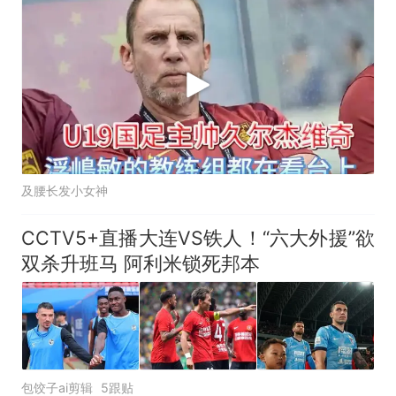
及腰长发小女神
CCTV5+直播大连VS铁人！“六大外援”欲
双杀升班马 阿利米锁死邦本
包饺子ai剪辑
5跟贴