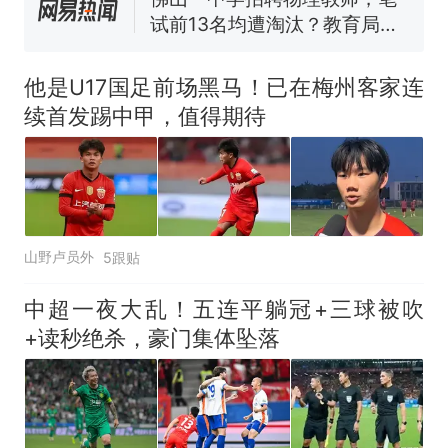
试前13名均遭淘汰？教育局：
已叫停招聘，成立调查组全面
台风"白海豚"中心附近最大风
核查
力已达15级 最新研判
他是U17国足前场黑马！已在梅州客家连
享界G9车型预售价公布：
续首发踢中甲，值得期待
43.98万起
那个在床头放菜刀的女孩，
热
因老师一句“跟我回家”改写了
人生
山野卢员外
5跟贴
中超一夜大乱！五连平躺冠+三球被吹
+读秒绝杀，豪门集体坠落