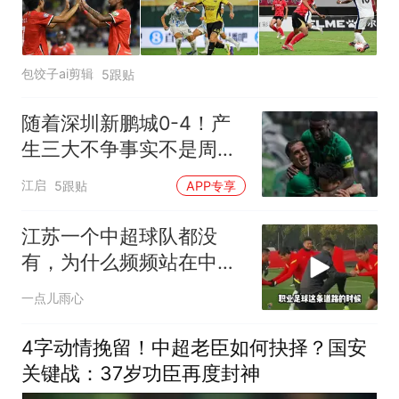
包饺子ai剪辑
5跟贴
随着深圳新鹏城0-4！产
生三大不争事实不是周定
洋 最大战犯是他！
江启
5跟贴
APP专享
江苏一个中超球队都没
有，为什么频频站在中国
足球的C位
一点儿雨心
4字动情挽留！中超老臣如何抉择？国安
关键战：37岁功臣再度封神