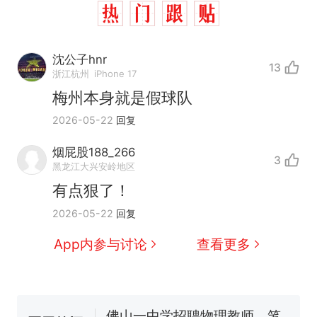
沈公子hnr
13
浙江杭州
iPhone 17
梅州本身就是假球队
2026-05-22
回复
烟屁股188_266
3
黑龙江大兴安岭地区
有点狠了！
那个在床头放菜刀的女孩，
热
2026-05-22
回复
因老师一句“跟我回家”改写了
人生
费大厨“全国小炒肉大王”称
新
App内参与讨论
查看更多
号，仅凭视频评出？中国烹饪
协会回应
笔试第一被第二名传话劝弃考
官方通报
佛山一中学招聘物理教师，笔