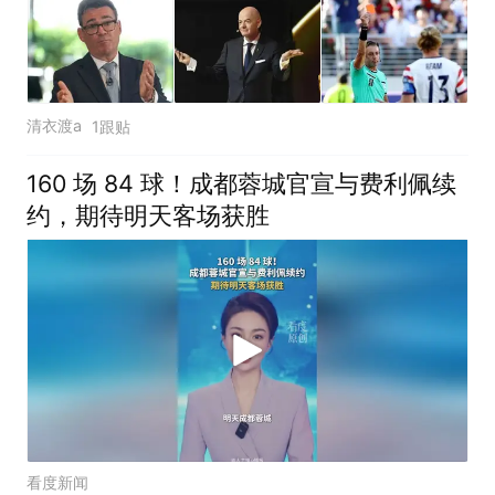
清衣渡a
1跟贴
160 场 84 球！成都蓉城官宣与费利佩续
约，期待明天客场获胜
看度新闻