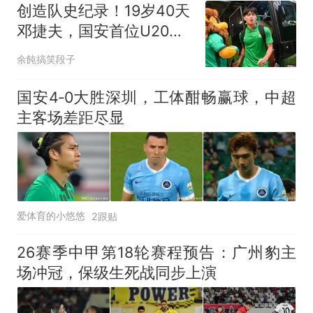
创造队史纪录！19岁40天
邓捷夫，国安首位U20中
超送出助攻球员
余飩搞笑段子
国安4‑0大胜深圳，工体酣畅赢球，中超
主客场差距尽显
爱体育的小悠悠
2跟贴
26赛季中甲第18轮赛程预告：广州豹主
场冲冠，保级生死战同步上演