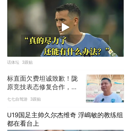
话体坛
3跟贴
标直面欠费坦诚致歉！陇
原竞技表态修复合作，足
协杯硬仗仍存变数
七七自驾游
3跟贴
U19国足主帅久尔杰维奇 浮嶋敏的教练组
都在看台上