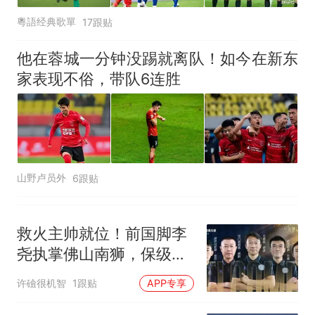
粵語经典歌單
17跟贴
他在蓉城一分钟没踢就离队！如今在新东
家表现不俗，带队6连胜
山野卢员外
6跟贴
救火主帅就位！前国脚李
尧执掌佛山南狮，保级任
务迫在眉睫
许礆很机智
1跟贴
APP专享