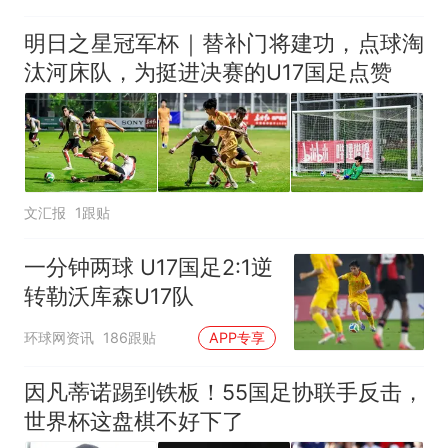
明日之星冠军杯｜替补门将建功，点球淘
汰河床队，为挺进决赛的U17国足点赞
文汇报
1跟贴
一分钟两球 U17国足2:1逆
转勒沃库森U17队
环球网资讯
186跟贴
APP专享
因凡蒂诺踢到铁板！55国足协联手反击，
世界杯这盘棋不好下了