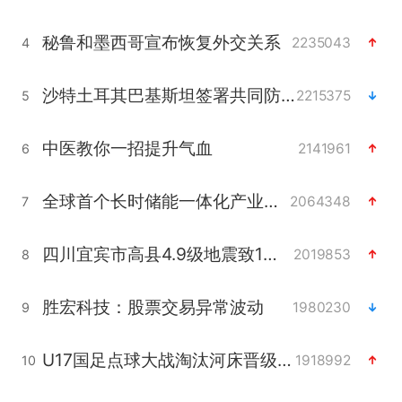
秘鲁和墨西哥宣布恢复外交关系
2235043
4
沙特土耳其巴基斯坦签署共同防务协议
2215375
5
中医教你一招提升气血
2141961
6
全球首个长时储能一体化产业园量产
2064348
7
四川宜宾市高县4.9级地震致1人死亡
2019853
8
胜宏科技：股票交易异常波动
1980230
9
U17国足点球大战淘汰河床晋级决赛
1918992
10