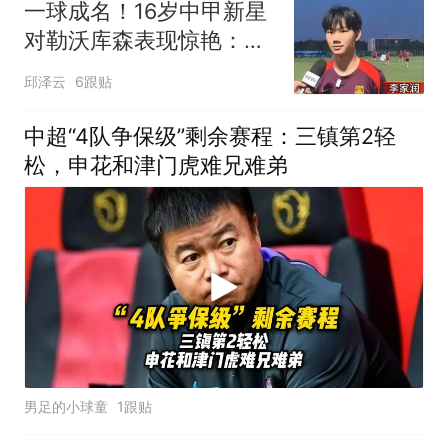
一球成名！16岁中甲新星
对勒沃库森表现惊艳：目
标出国留洋
邱泽云
6跟贴
中超“4队争保级”剩余赛程：三镇第2轻
松，申花和津门虎难兄难弟
男足的小球童
1跟贴