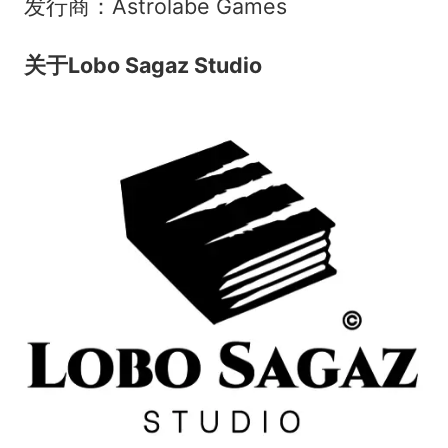
发行商：Astrolabe Games
关于Lobo Sagaz Studio