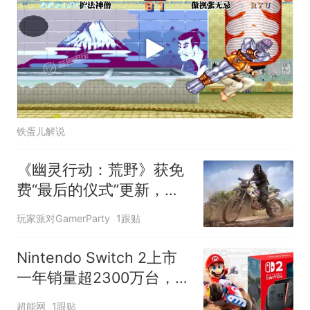
铁蛋儿解说
《幽灵行动：荒野》获免
费“最后的仪式”更新，本
世代主机增强推出
玩家派对GamerParty
1跟贴
Nintendo Switch 2上市
一年销量超2300万台，任
天堂称优于初代机型同期
超能网
1跟贴