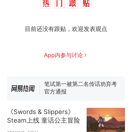
人生
制裁瓜子饺子，美国怕什
新
么？
费大厨“全国小炒肉大王”称
目前还没有跟贴，欢迎发表观点
号，仅凭视频评出？中国烹饪
协会回应
男子上山采菌偶然发现鸡枞菌
窝，原地守1天等它长大：挖了
140多朵
美国渔民钓获鲨鱼徒手将其拽
App内参与讨论
回大海 目击者直呼震惊 （视频
来源：参考消息）
笔试第一被第二名传话劝弃考
官方通报
那个在床头放菜刀的女孩，
热
因老师一句“跟我回家”改写了
人生
《Swords & Slippers》
Steam上线 童话公主冒险