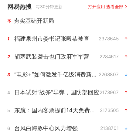
网易热搜
每30分钟更新
打开应用 查看全部
夯实基础开新局
福建泉州市委书记张毅恭被查
2378645
1
胡塞武装袭击也门政府军军营
2284617
2
“电影+”如何激发千亿级消费新活力？
2268807
3
日本试射“战斧”导弹，国防部回应
2173967
4
东航：国内客票提前14天免费退改
2173505
5
台风白海豚中心风力增强
2138701
6