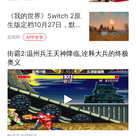
表现
《我的世界》Switch 2原
生版定档10月27日，默认
启用更高级图形选项
超能网
APP专享
街霸2:温州兵王天神降临,诠释大兵的终极
奥义
醉逍遥游戏解说