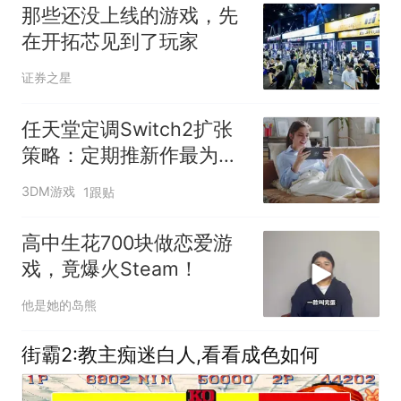
那些还没上线的游戏，先
在开拓芯见到了玩家
证券之星
任天堂定调Switch2扩张
策略：定期推新作最为重
要
3DM游戏
1跟贴
高中生花700块做恋爱游
戏，竟爆火Steam！
他是她的岛熊
街霸2:教主痴迷白人,看看成色如何