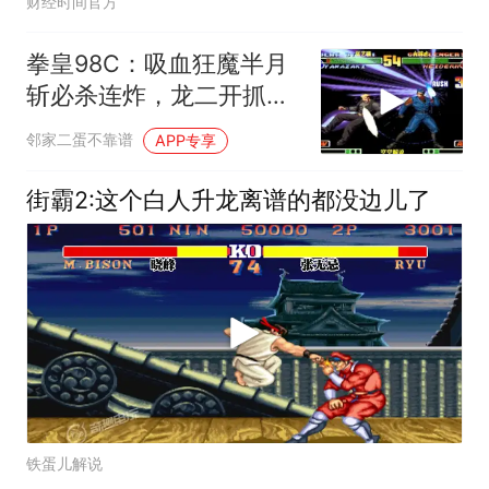
财经时间官方
拳皇98C：吸血狂魔半月
斩必杀连炸，龙二开抓头
大招反击太猛
邻家二蛋不靠谱
APP专享
街霸2:这个白人升龙离谱的都没边儿了
铁蛋儿解说