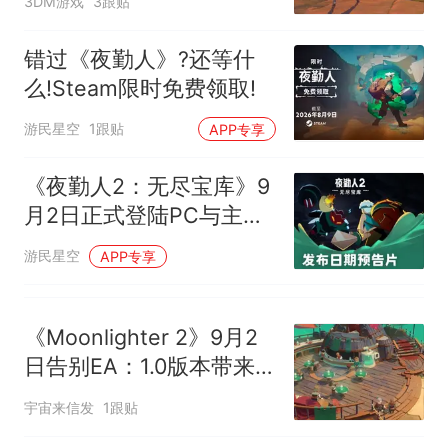
3DM游戏
3跟贴
错过《夜勤人》?还等什
么!Steam限时免费领取!
游民星空
1跟贴
APP专享
《夜勤人2：无尽宝库》9
月2日正式登陆PC与主机
平台!
游民星空
APP专享
《Moonlighter 2》9月2
日告别EA：1.0版本带来
全新武器与商店升级
宇宙来信发
1跟贴