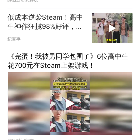
低成本逆袭Steam！高中
生神作狂揽98%好评，青
春无敌！
纪百事
《完蛋！我被男同学包围了》6位高中生
花700元在Steam上架游戏！