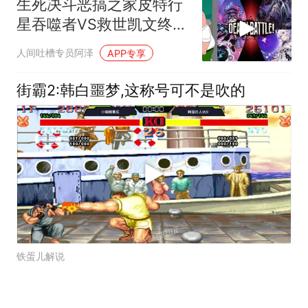
生死决斗恶搞之家皮特行
星吞噬者VS救世凯文终焉
琪亚娜
人间吐槽专员阿泽
APP专享
街霸2:韩白噩梦,这称号可不是吹的
铁蛋儿解说