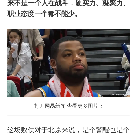
来不是一个人在战斗，硬实力、凝聚力、
职业态度一个都不能少。
打开网易新闻 查看更多图片
这场败仗对于北京来说，是个警醒也是个