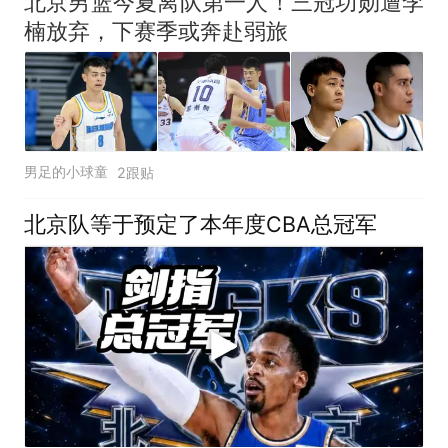
北京男篮今夏离队第一人！三冠功勋遭李
楠放弃，下赛季或奔赴弱旅
男足的小球童
2跟贴
北京队等于预定了本年度CBA总冠军