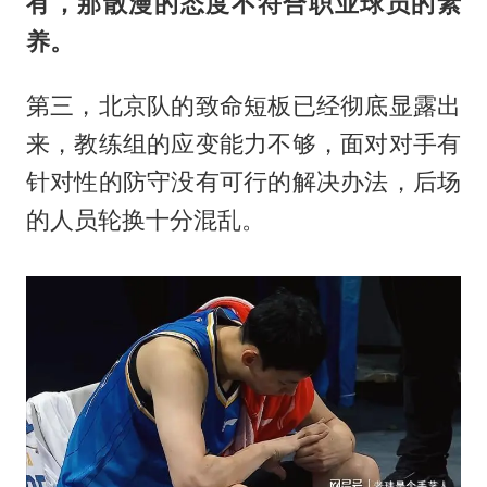
有，那散漫的态度不符合职业球员的素
养。
第三，北京队的致命短板已经彻底显露出
来，教练组的应变能力不够，面对对手有
针对性的防守没有可行的解决办法，后场
的人员轮换十分混乱。