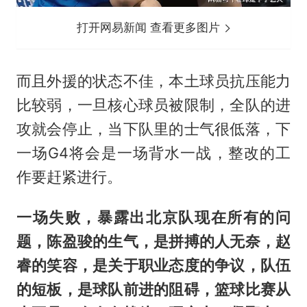
打开网易新闻 查看更多图片
而且外援的状态不佳，本土球员抗压能力
比较弱，一旦核心球员被限制，全队的进
攻就会停止，当下队里的士气很低落，下
一场G4将会是一场背水一战，整改的工
作要赶紧进行。
一场失败，暴露出北京队现在所有的问
题，陈盈骏的生气，是拼搏的人无奈，赵
睿的笑容，是关于职业态度的争议，队伍
的短板，是球队前进的阻碍，篮球比赛从