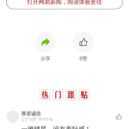
打开网易新闻，阅读体验更佳
分享
6赞
厚道诚信
辽宁沈阳
华为手机