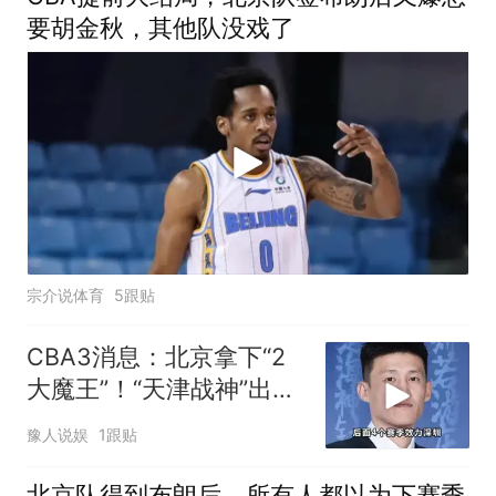
要胡金秋，其他队没戏了
宗介说体育
5跟贴
CBA3消息：北京拿下“2
大魔王”！“天津战神”出
走，周鹏稳了？
豫人说娱
1跟贴
北京队得到布朗后，所有人都以为下赛季