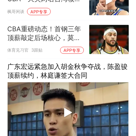
心，吸引力迅速崩塌
枫哥闲谈
APP专享
CBA重磅动态！首钢三年
顶薪敲定后场核心，莫兰
德降薪仍难留辽宁
体育见习官
3跟贴
APP专享
广东宏远紧急加入胡金秋争夺战，陈盈骏
顶薪续约，林庭谦签大合同