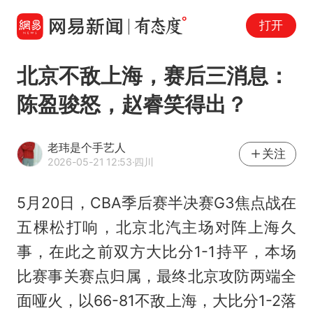
打开
北京不敌上海，赛后三消息：
陈盈骏怒，赵睿笑得出？
老玮是个手艺人
关注
2026-05-21 12:53
·四川
5月20日，CBA季后赛半决赛G3焦点战在
五棵松打响，北京北汽主场对阵上海久
事，在此之前双方大比分1-1持平，本场
比赛事关赛点归属，最终北京攻防两端全
面哑火，以66-81不敌上海，大比分1-2落