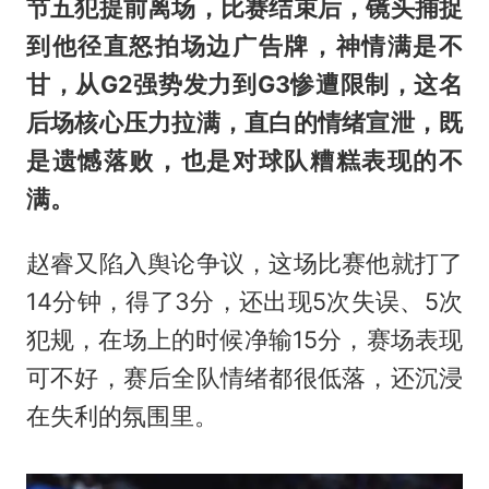
节五犯提前离场，比赛结束后，镜头捕捉
到他径直怒拍场边广告牌，神情满是不
甘，从G2强势发力到G3惨遭限制，这名
后场核心压力拉满，直白的情绪宣泄，既
是遗憾落败，也是对球队糟糕表现的不
满。
赵睿又陷入舆论争议，这场比赛他就打了
14分钟，得了3分，还出现5次失误、5次
犯规，在场上的时候净输15分，赛场表现
可不好，赛后全队情绪都很低落，还沉浸
在失利的氛围里。