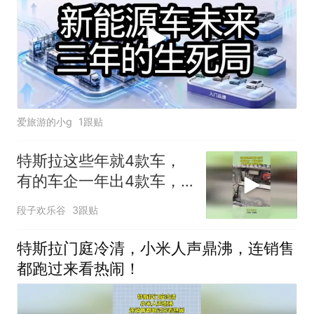
爱旅游的小g
1跟贴
特斯拉这些年就4款车，
有的车企一年出4款车，
打开前备箱找到原因
段子欢乐谷
3跟贴
特斯拉门庭冷清，小米人声鼎沸，连销售
都跑过来看热闹！