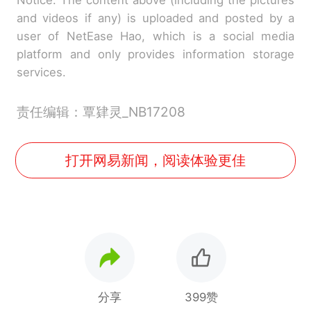
and videos if any) is uploaded and posted by a
user of NetEase Hao, which is a social media
platform and only provides information storage
services.
责任编辑：覃肄灵_NB17208
打开网易新闻，阅读体验更佳
分享
399赞