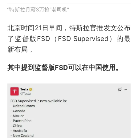
特斯拉月薪3万抢“老司机”
北京时间21日早间，特斯拉官推发文公布
了监督版FSD（FSD Supervised）的最
新布局，
其中提到监督版FSD可以在中国使用。