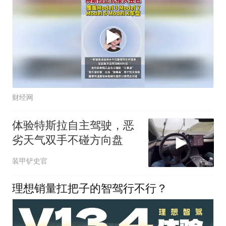
财经网
体验特斯拉自主驾驶，恶
劣天气双手不碰方向盘
装甲铲史官
理想销量扛把子的智驾行不行？