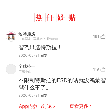
远洋捕捞
161
广东深圳
富婆送的 iPhone
智驾只选特斯拉！
2026-05-21
回复
全球统一
119
广东中山
不限制特斯拉的FSD的话就没鸿蒙智
驾什么事了。
那个在床头放菜刀的女孩，
热
2026-05-21
回复
因老师一句“跟我回家”改写了
人生
费大厨“全国小炒肉大王”称
新
App内参与讨论
查看更多
号，仅凭视频评出？中国烹饪