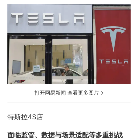
打开网易新闻 查看更多图片
特斯拉4S店
面临监管、数据与场景适配等多重挑战