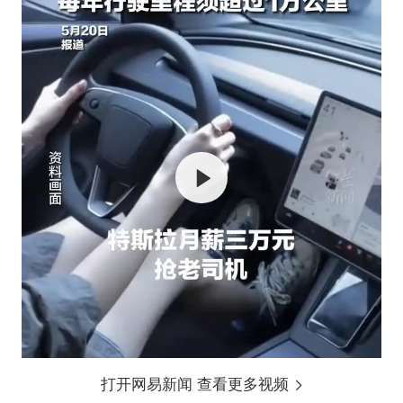
打开网易新闻 查看更多视频