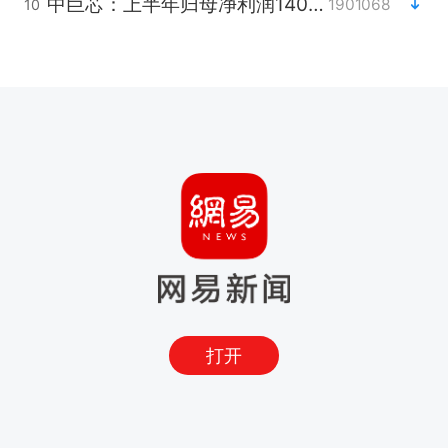
中巨芯：上半年归母净利润1405.77万元
1901068
10
打开