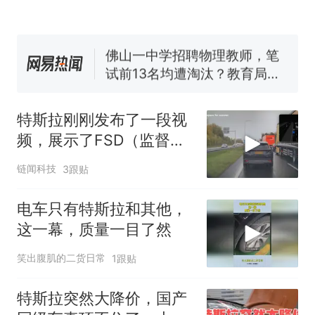
协会回应
笔试第一被第二名传话劝弃考
官方通报
佛山一中学招聘物理教师，笔
试前13名均遭淘汰？教育局：
已叫停招聘，成立调查组全面
台风"白海豚"中心附近最大风
核查
力已达15级 最新研判
特斯拉刚刚发布了一段视
享界G9车型预售价公布：
频，展示了FSD（监督
43.98万起
版）在法国、德国、英国
那个在床头放菜刀的女孩，
热
链闻科技
3跟贴
等欧洲国家极端情况下避
因老师一句“跟我回家”改写了
免事故的画面
人生
电车只有特斯拉和其他，
这一幕，质量一目了然
笑出腹肌的二货日常
1跟贴
特斯拉突然大降价，国产