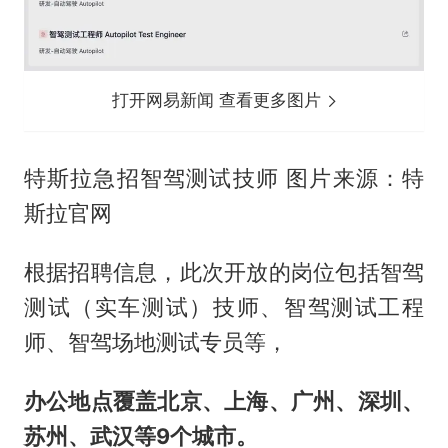
打开网易新闻 查看更多图片
特斯拉急招智驾测试技师 图片来源：特
斯拉官网
根据招聘信息，此次开放的岗位包括智驾
测试（实车测试）技师、智驾测试工程
师、智驾场地测试专员等，
办公地点覆盖北京、上海、广州、深圳、
苏州、武汉等9个城市。