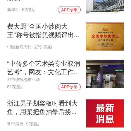
新华社
62跟贴
APP专享
费大厨"全国小炒肉大
王"称号被指凭视频评出
官方回应
中国新闻周刊
2751跟贴
“中传多个艺术类专业取消
艺考”，网友：文化工作者
一定要有文化，这句话的
都市快报橙柿互动
617跟贴
APP专享
含金量还在持续上升
浙江男子划桨板时看到大
鱼，用桨把鱼拍晕后捞
起；当事人：鱼重7斤6
鲁中晨报
97跟贴
两，做成红烧辣子鱼块，