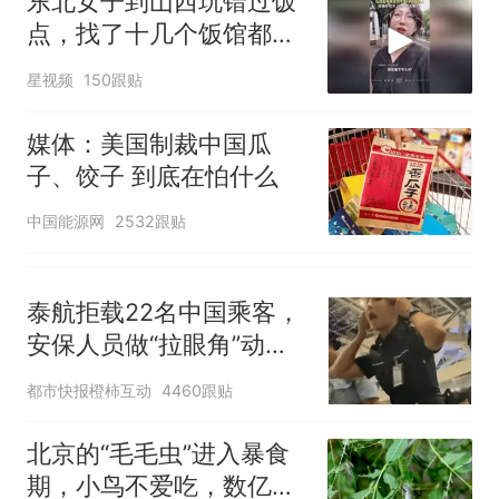
东北女子到山西玩错过饭
点，找了十几个饭馆都没
开门：午休到几点
星视频
150跟贴
媒体：美国制裁中国瓜
子、饺子 到底在怕什么
中国能源网
2532跟贴
泰航拒载22名中国乘客，
安保人员做“拉眼角”动
作，泰国机场最新回应：
都市快报橙柿互动
4460跟贴
拒绝登机决定由航司作
出；亲历者：曾承诺免费
北京的“毛毛虫”进入暴食
改签但没兑现
期，小鸟不爱吃，数亿头