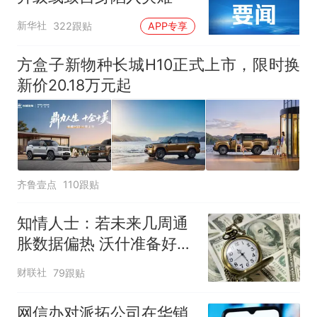
新华社
322跟贴
APP专享
方盒子新物种长城H10正式上市，限时换
新价20.18万元起
齐鲁壹点
110跟贴
知情人士：若未来几周通
胀数据偏热 沃什准备好加
息
财联社
79跟贴
网信办对派拓公司在华销