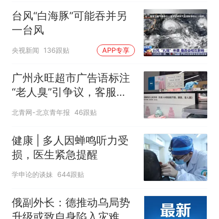
味道很好
台风“白海豚”可能吞并另
一台风
央视新闻
136跟贴
APP专享
广州永旺超市广告语标注
“老人臭”引争议，客服回
应
北青网-北京青年报
46跟贴
健康 | 多人因蝉鸣听力受
损，医生紧急提醒
学申论的谈妹
644跟贴
俄副外长：德推动乌局势
升级或致自身陷入灾难