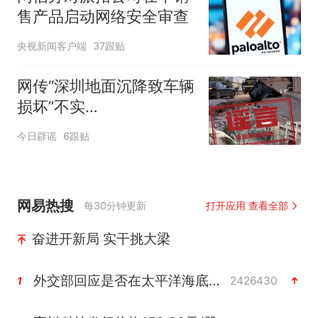
售产品启动网络安全审查
央视新闻客户端
37跟贴
网传“深圳地面沉降致车辆
损坏”不实
（2026·08·06）
今日辟谣
6跟贴
网易热搜
每30分钟更新
打开应用 查看全部
奋进开新局 实干挑大梁
外交部回应是否在太平洋海底开采稀土
2426430
1