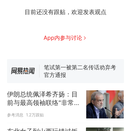
制裁瓜子饺子，美国怕什
热
目前还没有跟贴，欢迎发表观点
么？
费大厨“全国小炒肉大王”称
新
号，仅凭视频评出？中国烹饪
协会回应
男子上山采菌偶然发现鸡枞菌
App内参与讨论
窝，原地守1天等它长大：挖了
140多朵
美国渔民钓获鲨鱼徒手将其拽
回大海 目击者直呼震惊 （视频
来源：参考消息）
笔试第一被第二名传话劝弃考
官方通报
惊艳！字都飘起来了 博主在田
间创作“悬浮字” 网友：真·裸眼
伊朗总统佩泽希齐扬：目
3D！
制裁瓜子饺子，美国怕什
热
前与最高领袖联络"非常困
么？
难"
参考消息
1.2万跟贴