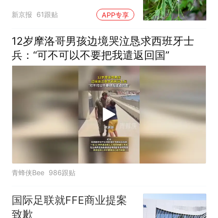
小蜂迎战
新京报
61跟贴
APP专享
12岁摩洛哥男孩边境哭泣恳求西班牙士
兵：“可不可以不要把我遣返回国”
青蜂侠Bee
986跟贴
国际足联就FFE商业提案
致歉