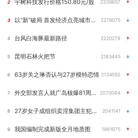
宇树科技发行价格150.80元/股
2339657
2
以“新”破局 首发经济点亮城市消费活力
2278075
3
台风白海豚最新路径
2220279
4
昆明石林火把节
2183445
5
63岁关之琳否认与27岁模特恋情
2134550
6
外交部发言人就广岛核爆81周年等答记者问
2070064
7
27岁女子成组织卖淫集团主犯被通缉
2041141
8
我国编制完成新版全月地质图
1961975
9