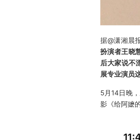
据@潇湘晨报
扮演者王晓
后大家说不
展专业演员这
5月14日
影《给阿嬷的