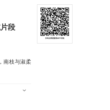
减片段
扫码去网易新闻APP浏览
，南枝与淑柔