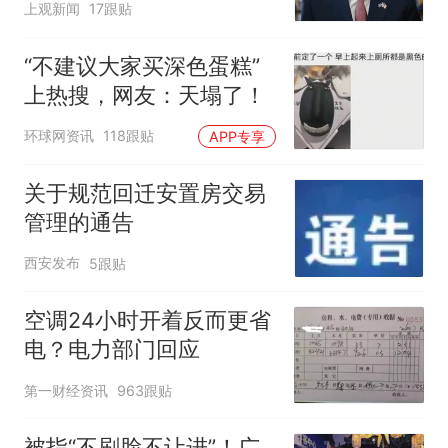
上观新闻
17跟贴
“不建议大家买深色蛋糕”
上热搜，网友：天塌了！
环球网资讯
118跟贴
APP专享
关于规范回迁安置房交易
管理的通告
西安发布
5跟贴
空调24小时开着反而更省
电？电力部门回应
第一财经资讯
963跟贴
被指“不刷脸不让进”！广