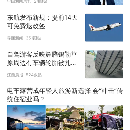
中国新闻周刊
24跟贴
东航发布新规：提前14天
可免费退改签
界面新闻
351跟贴
自驾游客反映辉腾锡勒草
原周边有车辆轮胎被扎，
修理店铺换胎价格高达千
江西晨报
524跟贴
元，官方发布情况通报
电车露营成年轻人旅游新选择 会“冲击”传
统住宿业吗？