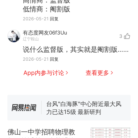
高情商：监督版
低情商：阉割版
2026-05-21
回复
有态度网友06f3Uu
3
那个在床头放菜刀的女孩，
辽宁鞍山
热
因老师一句“跟我回家”改写了
说什么监督版，其实就是阉割版……
人生
搬家报价570元，搬到楼下
新
2026-05-21
回复
交5060元才肯搬上楼！女子傻
眼了……
费大厨“全国小炒肉大王”称
App内参与讨论
查看更多
号，仅凭视频评出？中国烹饪
协会回应
台风"白海豚"中心附近最大风
力已达15级 最新研判
佛山一中学招聘物理教师，笔
试前13名均遭淘汰？教育局：
已叫停招聘，成立调查组全面
笔试第一被第二名传话劝弃考
核查
官方通报
佛山一中学招聘物理教