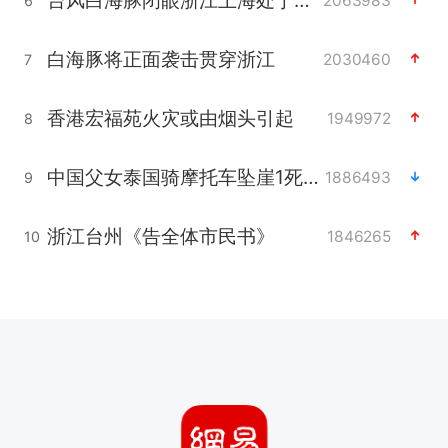
2063983
6
白海豚将正面袭击贯穿浙江
2030460
7
香港宏福苑火灾或由烟头引起
1949972
8
中国父女泰国骑摩托车坠崖1死1伤
1886493
9
浙江台州《告全体市民书》
1846265
10