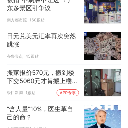
东多景区引争议
南方都市报
160跟贴
日元兑美元汇率再次突然
跳涨
齐鲁壹点
45跟贴
搬家报价570元，搬到楼
下交5060元才肯搬上楼！
女子傻眼了
极目新闻
1跟贴
APP专享
“含人量”10%，医生革自
己的命？