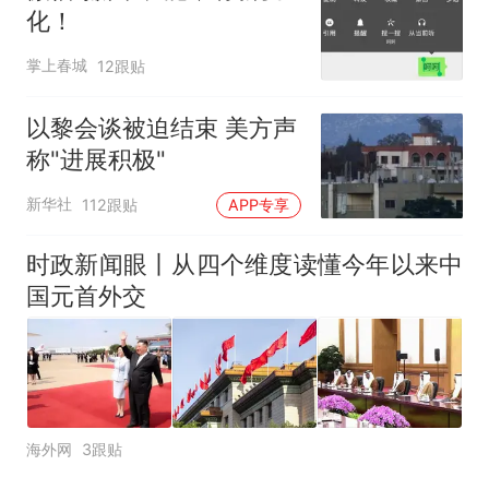
化！
掌上春城
12跟贴
以黎会谈被迫结束 美方声
称"进展积极"
新华社
112跟贴
APP专享
时政新闻眼丨从四个维度读懂今年以来中
国元首外交
海外网
3跟贴