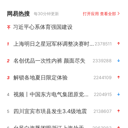
网易热搜
每30分钟更新
打开应用 查看全部
习近平心系体育强国建设
上海明日之星冠军杯调整决赛时间
2378511
1
名创优品一次性内裤 颜面尽失
2339288
2
解锁各地夏日限定体验
2244109
3
视频丨中国东方电气集团原党组副书记、董事宋致远被查
2204915
4
四川宜宾市珙县发生3.4级地震
2138607
5
台风白海豚闭眼浙江上海处于危险半圆