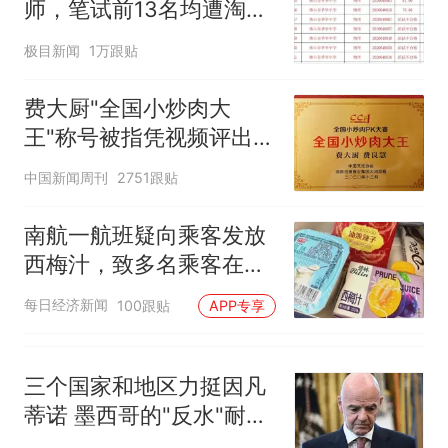
那个在床头放菜刀的女孩，
热
师，笔试前13名均遭淘
因老师一句“跟我回家”改写了
汰？教育局：已叫停招
人生
极目新闻
1万跟贴
聘，成立调查组全面核查
费大厨"全国小炒肉大
王"称号被指凭视频评出
官方回应
中国新闻周刊
2751跟贴
南航一航班疑向乘客发放
西梅汁，致多名乘客在飞
行途中排队上厕所！乘
每日经济新闻
100跟贴
APP专享
客：机上100多人只有2个
厕所；客服回应：并非每
架飞机都会发放西梅汁
三个国家和地区力挺因凡
蒂诺 墨西哥的"反水"耐人
寻味