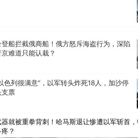
合登船拦截俄商船！俄方怒斥海盗行为，深陷
普京难道只能认栽？
以色列很满意”，以军转头炸死18人，加沙停
头支票
武器就被重拳背刺！哈马斯退让惨遭以军斩首，
多疼？