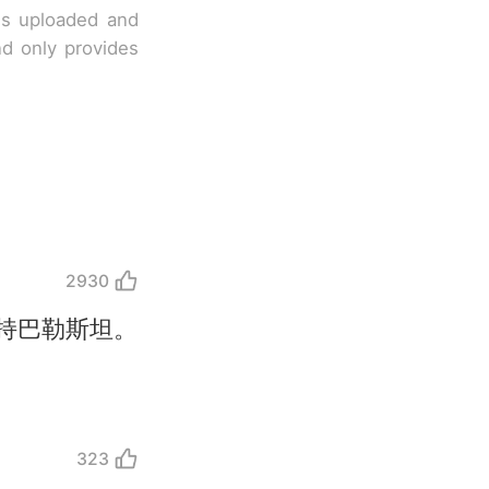
 is uploaded and
nd only provides
2930
持巴勒斯坦。
323