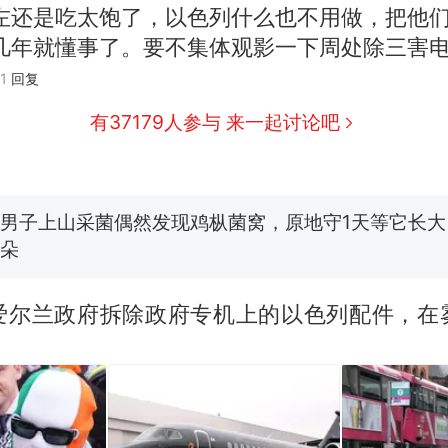
左还是吃太饱了，以色列什么也不用做，把他
那个在床头放菜刀的女孩，因老师一句“跟我回家”
热
几年就懂事了。要不集体观影一下周处除三害
制裁瓜子饺子，美国怕什么？
新
1
回复
有37179人参与 来一起讨论吧
费大厨“全国小炒肉大王”称号，仅凭视频评出？中国
男子上山采菌偶然发现鸡枞菌窝，原地守1天等它长大：
朵
美国渔民钓获鲨鱼徒手将其拽回大海 目击者直呼震惊
参考消息）
笔试第一被第二名传话劝弃考 官方通报
爱尔兰政府拆除政府专机上的以色列配件，在
那个在床头放菜刀的女孩，因老师一句“跟我回家”
热