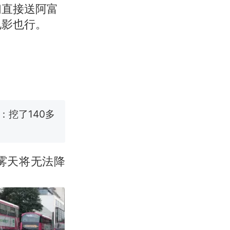
们直接送阿富
改写了人生
电影也行。
烹饪协会回应
挖了140多
 （视频来源：
雾天将无法降
改写了人生