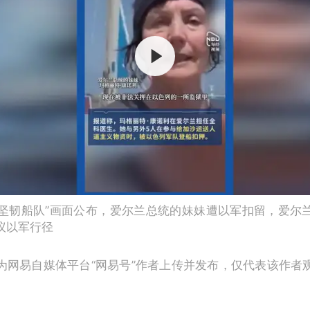
坚韧船队”画面公布，爱尔兰总统的妹妹遭以军扣留，爱尔
议以军行径
为网易自媒体平台“网易号”作者上传并发布，仅代表该作者