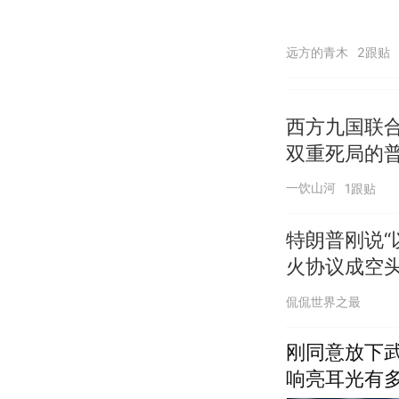
远方的青木
2跟贴
西方九国联
双重死局的
一饮山河
1跟贴
特朗普刚说“
火协议成空
侃侃世界之最
刚同意放下
响亮耳光有