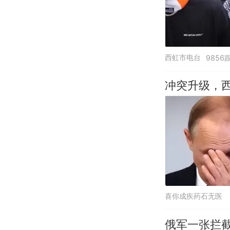
西虹市电台
9856
冲突升级，
喜你成疾药石无医
俄军一张拦