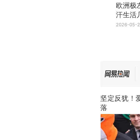
欧洲极
汗生活
2026-05-2
坚定反犹！
落