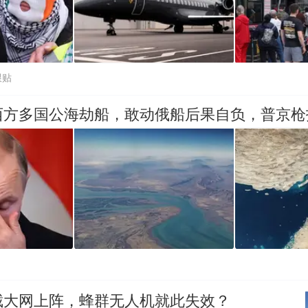
跟贴
西方多国公海劫船，敢动俄船后果自负，普京枪
截大网上阵，蜂群无人机就此失效？