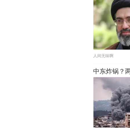
人间无味啊
中东炸锅？两