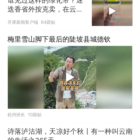
谁见过这样的绿化带？迷
迭香省外按克卖，在云南
当绿化带，本地人喊话：
开屏新闻客户端
64跟贴
能不能种点薄荷、折耳根
来源
梅里雪山脚下最后的陡坡县城德钦
杭州班长
10跟贴
诗落泸沽湖，天凉好个秋丨有一种叫云南