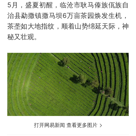
5月，盛夏初醒，临沧市耿马傣族佤族自
治县勐撒镇撒马坝6万亩茶园焕发生机，
茶垄如大地指纹，顺着山势绵延天际，神
秘又壮观。
打开网易新闻 查看更多图片