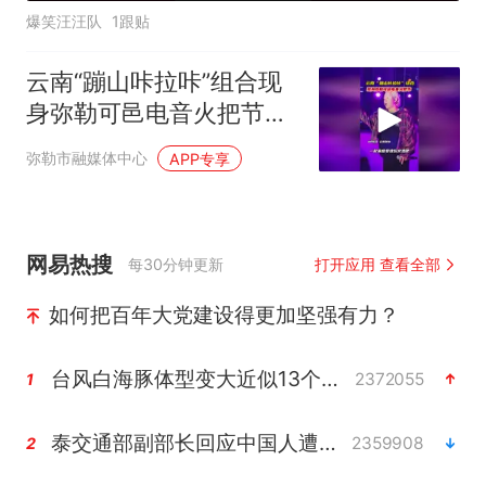
爆笑汪汪队
1跟贴
云南“蹦山咔拉咔”组合现
身弥勒可邑电音火把节。
#火把节 #弥勒融媒
弥勒市融媒体中心
APP专享
网易热搜
每30分钟更新
打开应用 查看全部
如何把百年大党建设得更加坚强有力？
台风白海豚体型变大近似13个浙江面积
2372055
1
泰交通部副部长回应中国人遭歧视手势
2359908
2