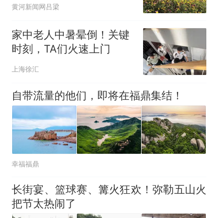
黄河新闻网吕梁
家中老人中暑晕倒！关键
时刻，TA们火速上门
上海徐汇
自带流量的他们，即将在福鼎集结！
幸福福鼎
长街宴、篮球赛、篝火狂欢！弥勒五山火
把节太热闹了