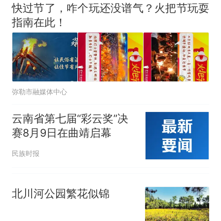
快过节了，咋个玩还没谱气？火把节玩耍
指南在此！
弥勒市融媒体中心
云南省第七届“彩云奖”决
赛8月9日在曲靖启幕
民族时报
北川河公园繁花似锦