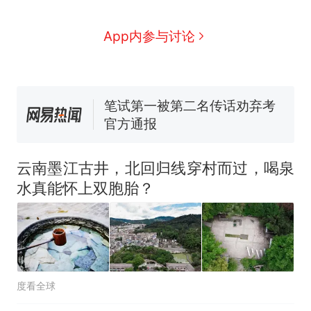
号，仅凭视频评出？中国烹饪
协会回应
男子上山采菌偶然发现鸡枞菌
App内参与讨论
窝，原地守1天等它长大：挖了
140多朵
美国渔民钓获鲨鱼徒手将其拽
回大海 目击者直呼震惊 （视频
来源：参考消息）
笔试第一被第二名传话劝弃考
官方通报
那个在床头放菜刀的女孩，
热
因老师一句“跟我回家”改写了
云南墨江古井，北回归线穿村而过，喝泉
人生
水真能怀上双胞胎？
度看全球