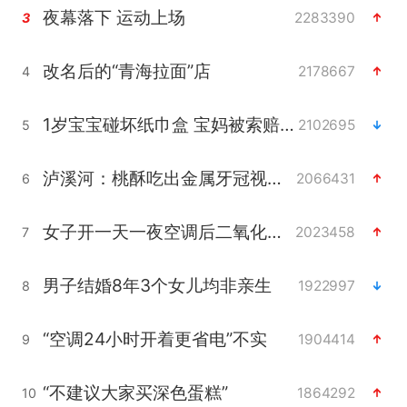
夜幕落下 运动上场
2283390
3
改名后的“青海拉面”店
2178667
4
1岁宝宝碰坏纸巾盒 宝妈被索赔924元
2102695
5
泸溪河：桃酥吃出金属牙冠视频不实
2066431
6
女子开一天一夜空调后二氧化碳中毒
2023458
7
男子结婚8年3个女儿均非亲生
1922997
8
“空调24小时开着更省电”不实
1904414
9
“不建议大家买深色蛋糕”
1864292
10