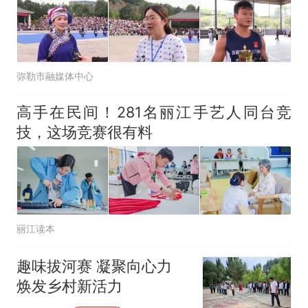
弥勒市融媒体中心
高手在民间！281名丽江手艺人同台竞
技，这场竞赛很有料
丽江读本
趣味拔河赛 凝聚向心力
焕发乡村新活力