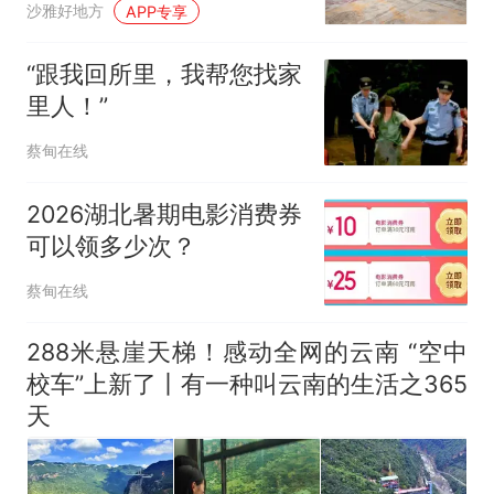
沙雅好地方
APP专享
“跟我回所里，我帮您找家
里人！”
蔡甸在线
2026湖北暑期电影消费券
可以领多少次？
蔡甸在线
288米悬崖天梯！感动全网的云南 “空中
校车”上新了丨有一种叫云南的生活之365
天