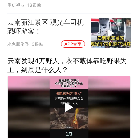
重庆视点
13跟贴
云南丽江景区 观光车司机
恐吓游客！
水色胭脂香
9跟贴
APP专享
云南发现4万野人，衣不蔽体靠吃野果为
主，到底是什么人？