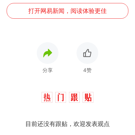
打开网易新闻，阅读体验更佳
分享
4赞
那个在床头放菜刀的女孩，
热
因老师一句“跟我回家”改写了
人生
制裁瓜子饺子，美国怕什
新
目前还没有跟贴，欢迎发表观点
么？
费大厨“全国小炒肉大王”称