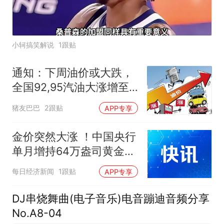
小轲搞笑解说
1跟贴
通知：下周油价或大跌，
全国92,95汽油大涨增至
1.35元/升后重新下跌，预
猪友巴巴
2跟贴
APP专享
跌近0.34元/升！
金价突然大涨 ！中国央行
单月增持64万盎司黄金，
已连续第21个月增持
每日经济新闻
1跟贴
APP专享
DJ串烧舞曲(电子音乐)电音蹦迪音频分享
No.A8-04