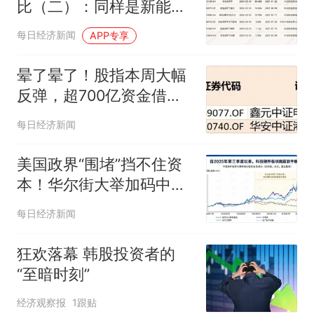
比（二）：同样是新能源
ETF，背后跟踪的指数有
每日经济新闻
APP专享
什么不同？
晕了晕了！股指本周大幅
反弹，超700亿资金借
ETF落袋为安，但这些板
每日经济新闻
块仍被机构大幅加仓
美国政界“围堵”挡不住资
本！华尔街大举加码中国
“硬科技”：光通信ETF半
每日经济新闻
数仓位押注5家中国企
业，250亿美元明星ETF
狂欢落幕 韩股投资者的
重仓长鑫科技
“至暗时刻”
经济观察报
1跟贴