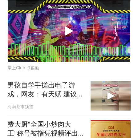
掌上Club
7跟贴
男孩自学手搓出电子游
戏，网友：有天赋 建议重
点培养！
河南都市频道
费大厨"全国小炒肉大
王"称号被指凭视频评出