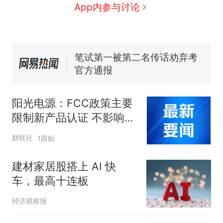
人生
搬家报价570元，搬到楼下
新
App内参与讨论
交5060元才肯搬上楼！女子傻
眼了……
佛山一中学招聘物理教师，笔
试前13名均遭淘汰？教育局：
已叫停招聘，成立调查组全面
笔试第一被第二名传话劝弃考
核查
官方通报
空调24小时开着反而更省电？
电力部门回应
阳光电源：FCC政策主要
“不建议大家买深色蛋糕”上热
限制新产品认证 不影响已
搜，网友：天塌了！
获认证产品的销售
那个在床头放菜刀的女孩，
热
财联社
1跟贴
因老师一句“跟我回家”改写了
人生
建材家居股搭上 AI 快
车，最高十连板
经济观察报