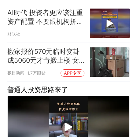
AI时代 投资者更应该注重
资产配置 不要跟机构拼信
息选个股
财联社
搬家报价570元临时变卦
成5060元才肯搬上楼 女
子傻眼
极目新闻
1.7万跟贴
APP专享
普通人投资思路来了