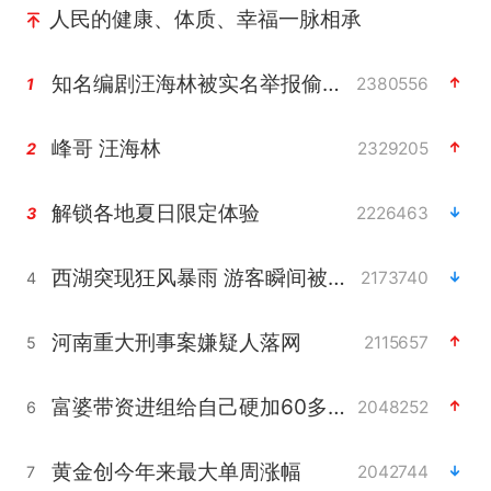
人民的健康、体质、幸福一脉相承
知名编剧汪海林被实名举报偷税漏税
2380556
1
峰哥 汪海林
2329205
2
解锁各地夏日限定体验
2226463
3
西湖突现狂风暴雨 游客瞬间被浇透
2173740
4
河南重大刑事案嫌疑人落网
2115657
5
富婆带资进组给自己硬加60多场吻戏
2048252
6
黄金创今年来最大单周涨幅
2042744
7