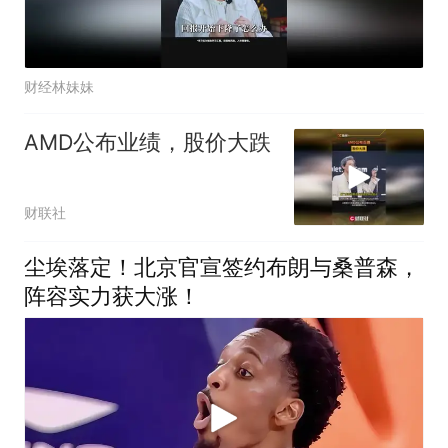
财经林妹妹
AMD公布业绩，股价大跌
财联社
尘埃落定！北京官宣签约布朗与桑普森，
阵容实力获大涨！