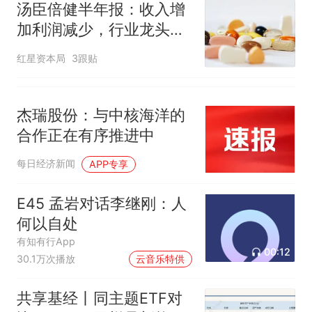
汤臣倍健半年报：收入增
加利润减少，行业龙头的
AB面
红星资本局
3跟贴
杰瑞股份：与中核海洋的
合作正在有序推进中
每日经济新闻
APP专享
E45 孟岩对话李继刚：人
何以自处
有知有行App
00:12
30.1万次播放
云音乐特供
共享基经丨同主题ETF对