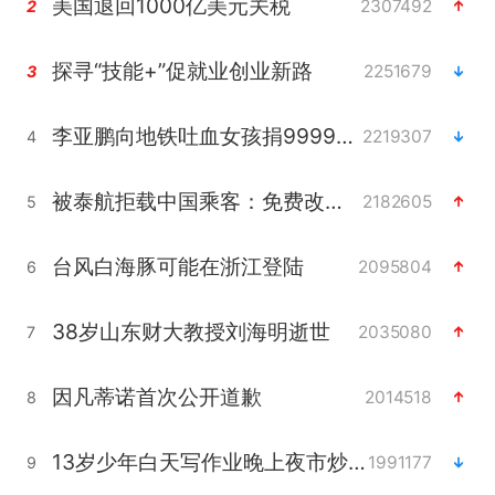
美国退回1000亿美元关税
2307492
2
探寻“技能+”促就业创业新路
2251679
3
李亚鹏向地铁吐血女孩捐99999元
2219307
4
被泰航拒载中国乘客：免费改签没兑现
2182605
5
台风白海豚可能在浙江登陆
2095804
6
38岁山东财大教授刘海明逝世
2035080
7
因凡蒂诺首次公开道歉
2014518
8
13岁少年白天写作业晚上夜市炒粉
1991177
9