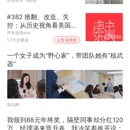
职有锋哥
4跟贴
#382 推翻、改造、失
控：从历史视角看美国的
中东介入和事与愿违
声东击西etw
00:03
1.7万次播放
云音乐特供
一个女子成为“野心家”，带团队她有“核武
器”
和讯网
我领到88元年终奖，隔壁同事却分红120
万，经理递来晋升表，我冷笑着推开说：