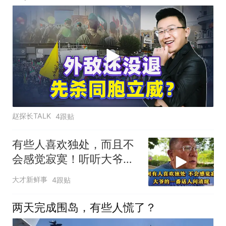
赵探长TALK
4跟贴
有些人喜欢独处，而且不
会感觉寂寞！听听大爷告
诉你为什么！
大才新鲜事
4跟贴
两天完成围岛，有些人慌了？