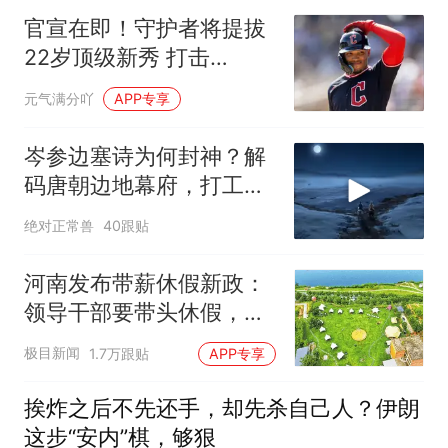
官宣在即！守护者将提拔
22岁顶级新秀 打击
率.309手握两大优势
元气满分吖
APP专享
岑参边塞诗为何封神？解
码唐朝边地幕府，打工文
人的职场生态
绝对正常兽
40跟贴
河南发布带薪休假新政：
领导干部要带头休假，推
动全员应休尽休、休满休
极目新闻
1.7万跟贴
APP专享
足；鼓励3-7天弹性长
假，构建“周五半天+周末
挨炸之后不先还手，却先杀自己人？伊朗
+年假”短途度假模式
这步“安内”棋，够狠