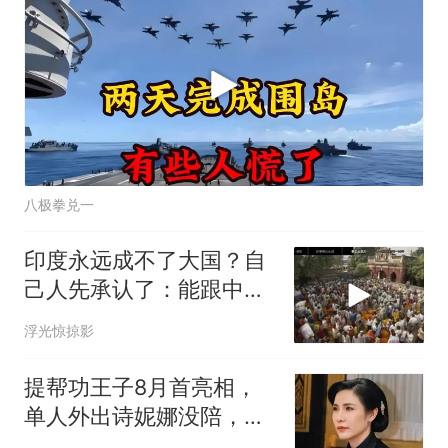
八极拳兑一
印度永远成不了大国？自
己人先承认了：能跟中美
平起平坐是奢望
浮光惊掠影
提帮功王子8月首亮相，
单人外出诗妮娜没陪，泰
王对他另有重任