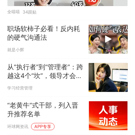
全嘻嘻
34跟贴
职场软柿子必看！反内耗
的硬气沟通法
就是小辉
从“执行者”到“管理者”：跨
越这4个“坎”，领导才会提
拔你
学习经营管理
“老黄牛”式干部，列入晋
升推荐名单
环球网资讯
APP专享