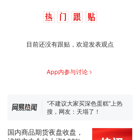
那个在床头放菜刀的女孩，
热
因老师一句“跟我回家”改写了
人生
搬家报价570元，搬到楼下
新
目前还没有跟贴，欢迎发表观点
交5060元才肯搬上楼！女子傻
眼了……
佛山一中学招聘物理教师，笔
试前13名均遭淘汰？教育局：
已叫停招聘，成立调查组全面
笔试第一被第二名传话劝弃考
App内参与讨论
核查
官方通报
空调24小时开着反而更省电？
电力部门回应
“不建议大家买深色蛋糕”上热
搜，网友：天塌了！
那个在床头放菜刀的女孩，
热
因老师一句“跟我回家”改写了
国内商品期货夜盘收盘，
人生