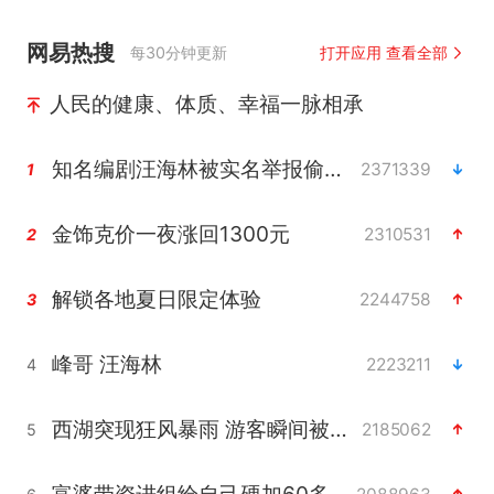
网易热搜
每30分钟更新
打开应用 查看全部
人民的健康、体质、幸福一脉相承
知名编剧汪海林被实名举报偷税漏税
2371339
1
金饰克价一夜涨回1300元
2310531
2
解锁各地夏日限定体验
2244758
3
峰哥 汪海林
2223211
4
西湖突现狂风暴雨 游客瞬间被浇透
2185062
5