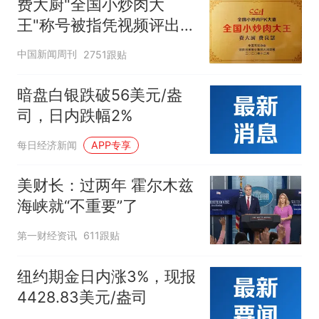
费大厨"全国小炒肉大
王"称号被指凭视频评出
官方回应
中国新闻周刊
2751跟贴
暗盘白银跌破56美元/盎
司，日内跌幅2%
每日经济新闻
APP专享
美财长：过两年 霍尔木兹
海峡就“不重要”了
第一财经资讯
611跟贴
纽约期金日内涨3%，现报
4428.83美元/盎司