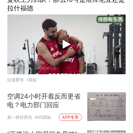
加息概率降至44%，金价
拉什福德
涨破4300美元｜一周国际
财经
浣溪爱球
1跟贴
空调24小时开着反而更省
电？电力部门回应
第一财经资讯
965跟贴
APP专享