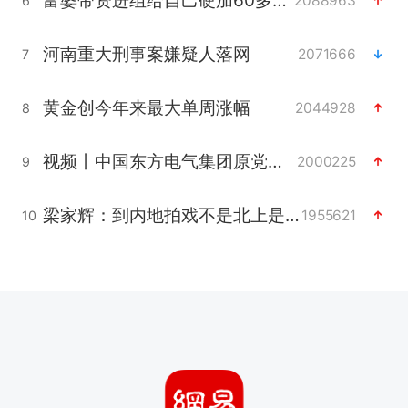
富婆带资进组给自己硬加60多场吻戏
2088963
6
河南重大刑事案嫌疑人落网
2071666
7
黄金创今年来最大单周涨幅
2044928
8
视频丨中国东方电气集团原党组副书记、董事宋致远被查
2000225
9
梁家辉：到内地拍戏不是北上是回归
1955621
10