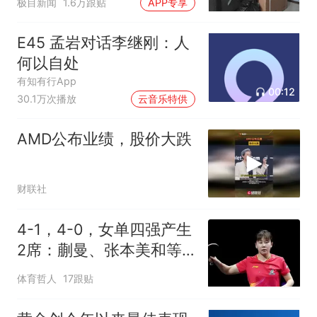
极目新闻
1.6万跟贴
APP专享
E45 孟岩对话李继刚：人
何以自处
有知有行App
00:12
30.1万次播放
云音乐特供
AMD公布业绩，股价大跌
财联社
4-1，4-0，女单四强产生
2席：蒯曼、张本美和等4
人争另外2张门票
体育哲人
17跟贴