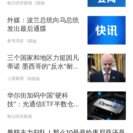
每日经济新闻
1跟贴
外媒：波兰总统向乌总统
发出最后通牒
参考消息
1跟贴
三个国家和地区力挺因凡
蒂诺 墨西哥的"反水"耐人
寻味
上观新闻
38跟贴
华尔街加码中国“硬科
技”：光通信ETF半数仓位
押注，明星ETF重仓长
每日经济新闻
鑫；OpenAI暂停下一代模
型部分研发；美联储9月
曼联主力归队！那么10号是给库尼亚还是