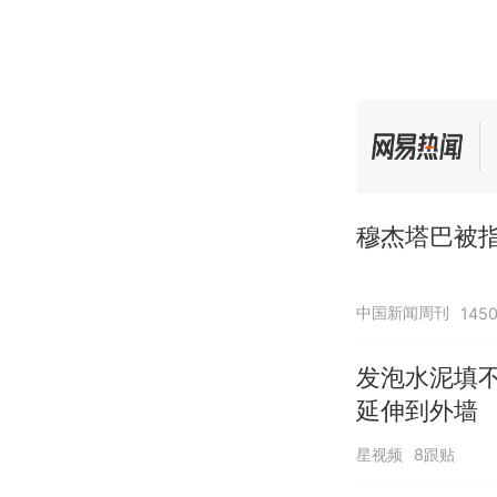
穆杰塔巴被指
中国新闻周刊
145
发泡水泥填
延伸到外墙
星视频
8跟贴