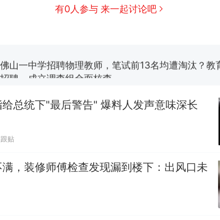
费大厨“全国小炒肉大王”称号，仅凭视频评出？中
新
有0人参与 来一起讨论吧
应
笔试第一被第二名传话劝弃考 官方通报
佛山一中学招聘物理教师，笔试前13名均遭淘汰？教
招聘，成立调查组全面核查
台风"白海豚"中心附近最大风力已达15级 最新研判
给总统下"最后警告" 爆料人发声意味深长
享界G9车型预售价公布：43.98万起
0跟贴
那个在床头放菜刀的女孩，因老师一句“跟我回家”
热
不满，装修师傅检查发现漏到楼下：出风口未