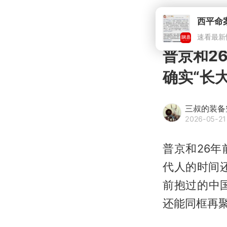
西平命
速看最新
普京和2
确实“长大
三叔的装备
2026-05-21
普京和26
代人的时间
前抱过的中
还能同框再