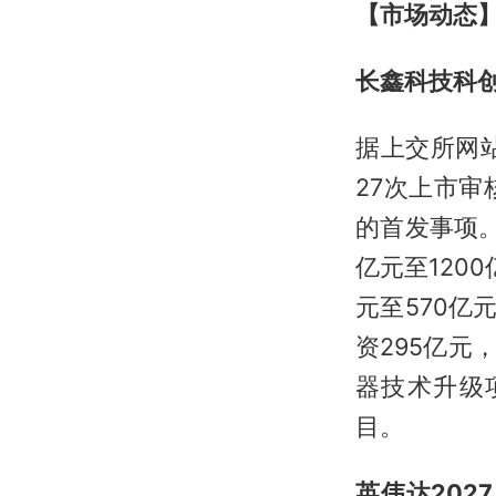
【市场动态
长鑫科技科创
据上交所网站
27次上市
的首发事项。
亿元至1200
元至570亿元
资295亿元
器技术升级
目。
英伟达202