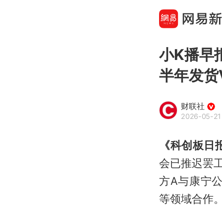
小K播早
半年发货Ve
财联社
2026-05-21
《科创板日报
会已推迟罢
方A与康宁
等领域合作