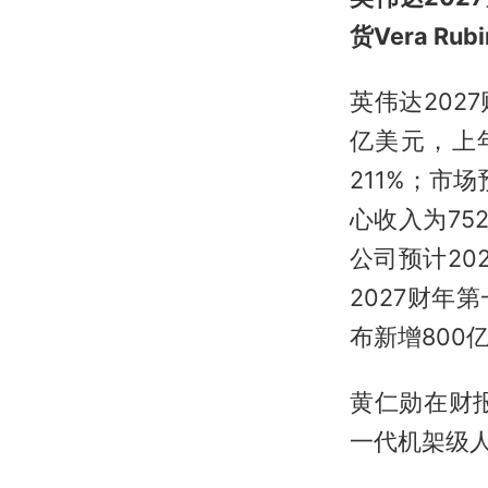
货Vera Rubi
英伟达2027
亿美元，上年
211%；市场
心收入为75
公司预计20
2027财年
布新增800
黄仁勋在财
一代机架级人工