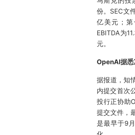
马斯克的投票
份。SEC文件
亿美元；第
EBITDA为
元。
OpenAI
据报道，知情
内提交首次
投行正协助O
提交文件，最
是最早于9
化。