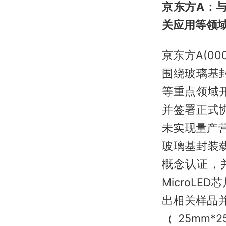
京东方A：
关应用等领
京东方A(0
围绕玻璃基
等重点领域
并签署正式
未实现量产营
玻璃基封装
概念认证，
MicroLE
出相关样品
（25mm