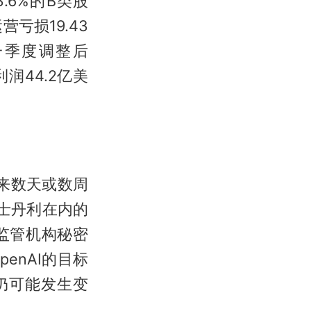
.6%的B类股
营亏损19.43
一季度调整后
利润44.2亿美
未来数天或数周
士丹利在内的
向监管机构秘密
enAI的目标
仍可能发生变