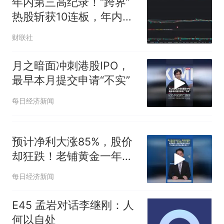
年内第三高纪录！“跨界”
热股斩获10连板，年内连
板情况盘点，这些行业占
财联社
比较高
月之暗面冲刺港股IPO，
最早本月提交申请“不实”
每日经济新闻
预计净利大涨85%，股价
却狂跌！老铺黄金一年蒸
发1300亿港元
每日经济新闻
E45 孟岩对话李继刚：人
何以自处