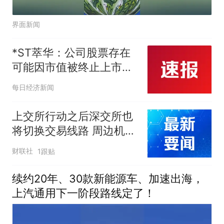
界面新闻
*ST萃华：公司股票存在
可能因市值被终止上市的
风险
每日经济新闻
上交所行动之后深交所也
将切换交易线路 周边机房
已“供应紧张”
财联社
1跟贴
续约20年、30款新能源车、加速出海，
上汽通用下一阶段路线定了！