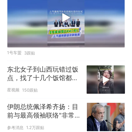
1号车盟
3跟贴
东北女子到山西玩错过饭
点，找了十几个饭馆都没
开门：午休到几点
星视频
150跟贴
伊朗总统佩泽希齐扬：目
前与最高领袖联络"非常困
难"
参考消息
1.2万跟贴