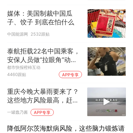
媒体：美国制裁中国瓜
子、饺子 到底在怕什么
中国能源网
2532跟贴
泰航拒载22名中国乘客，
安保人员做“拉眼角”动
作，泰国机场最新回应：
都市快报橙柿互动
4460跟贴
APP专享
拒绝登机决定由航司作
出；亲历者：曾承诺免费
重庆今晚大暴雨要来了？
改签但没兑现
这些地方风险最高，赶紧
看看你家
一罐蠢乃酱
APP专享
降低阿尔茨海默病风险，这些脑力锻炼请