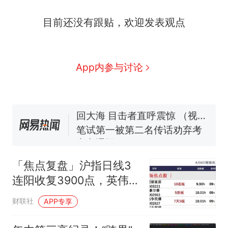
制裁瓜子饺子，美国怕什
热
目前还没有跟贴，欢迎发表观点
么？
费大厨“全国小炒肉大王”称
新
号，仅凭视频评出？中国烹饪
协会回应
男子上山采菌偶然发现鸡枞菌
App内参与讨论
窝，原地守1天等它长大：挖了
140多朵
美国渔民钓获鲨鱼徒手将其拽
回大海 目击者直呼震惊 （视频
来源：参考消息）
笔试第一被第二名传话劝弃考
官方通报
惊艳！字都飘起来了 博主在田
间创作“悬浮字” 网友：真·裸眼
「焦点复盘」沪指日线3
3D！
制裁瓜子饺子，美国怕什
热
连阳收复3900点，英伟达
么？
入局引爆6G概念，时隔半
财联社
APP专享
年多再现10连板大牛股