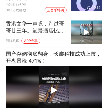
有知有行App
00:12
30.1万次播放
云音乐特供
香港文华一声叹，别过哥
哥廿三年。触景酒店忆芳
华世间再无张国荣
熊猫机库
APP专享
国产存储彻底翻身，长鑫科技成功上市，
开盘暴涨 471%！