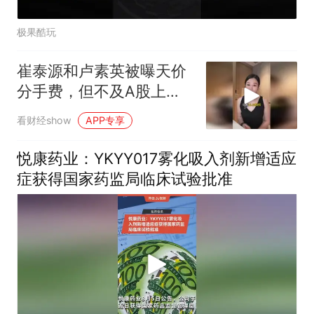
极果酷玩
崔泰源和卢素英被曝天价
分手费，但不及A股上市
公司？
看财经show
APP专享
悦康药业：YKYY017雾化吸入剂新增适应
症获得国家药监局临床试验批准