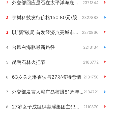
外交部回应是否在太平洋海底开采稀土
2371344
1
宇树科技发行价格150.80元/股
2327883
2
以“新”破局 首发经济点亮城市消费活力
2270866
3
台风白海豚最新路径
2213134
4
昆明石林火把节
2186772
5
63岁关之琳否认与27岁模特恋情
2181750
6
外交部发言人就广岛核爆81周年等答记者问
2134721
7
27岁女子成组织卖淫集团主犯被通缉
2110870
8