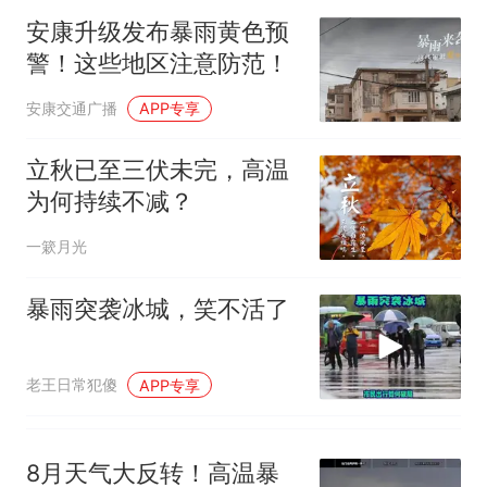
官方通报
安康升级发布暴雨黄色预
惊艳！字都飘起来了 博主在田
警！这些地区注意防范！
间创作“悬浮字” 网友：真·裸眼
3D！
西班牙飞地休达边境，摩洛
热
安康交通广播
APP专享
哥士兵搬起大石块投向移民引
争议，此前一天内数万人从摩
立秋已至三伏未完，高温
洛哥涌入西班牙
为何持续不减？
一簌月光
暴雨突袭冰城，笑不活了
老王日常犯傻
APP专享
8月天气大反转！高温暴