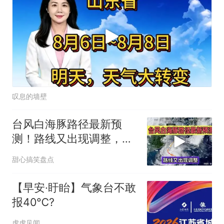
叹息的墙壁
台风白海豚路径最新预
测！路线又出现调整，沿
海居民务必留意
甜心搞笑盘点
【早安·盱眙】气象台不敢
报40℃?
虎虎见闻