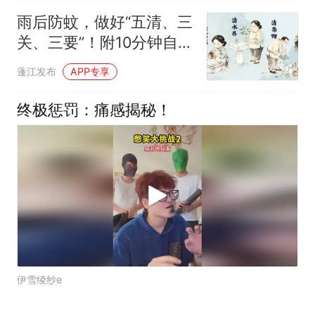
雨后防蚊，做好“五清、三
关、三要”！附10分钟自查
清单
蓬江发布
APP专享
终极惩罚：痛感揭秘！
伊雪绫纱e