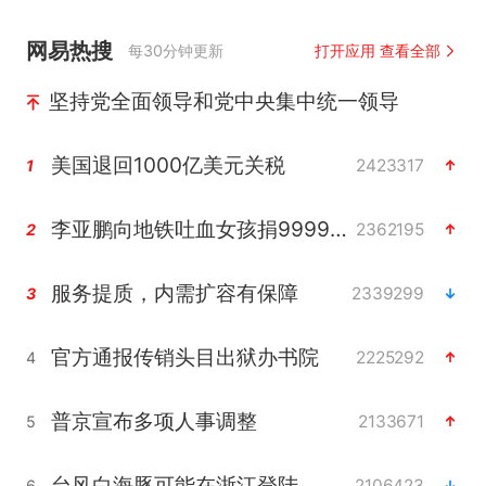
网易热搜
每30分钟更新
打开应用 查看全部
坚持党全面领导和党中央集中统一领导
美国退回1000亿美元关税
2423317
1
李亚鹏向地铁吐血女孩捐99999元
2362195
2
服务提质，内需扩容有保障
2339299
3
官方通报传销头目出狱办书院
2225292
4
普京宣布多项人事调整
2133671
5
台风白海豚可能在浙江登陆
2106423
6