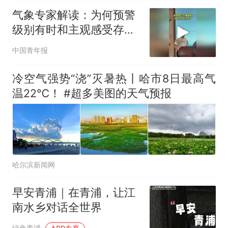
气象专家解读：为何预警
级别有时和主观感受存在
差异
中国青年报
冷空气强势“浇”灭暑热丨哈市8日最高气
温22℃！ #超多美图的天气预报
哈尔滨新闻网
早安青浦｜在青浦，让江
南水乡对话全世界
绿色青浦