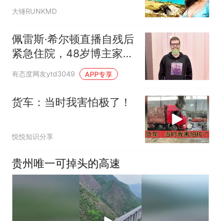
风，当地女孩很敢讲
大锤RUNKMD
佩雷斯·希尔顿直播自残后
紧急住院，48岁博主家人
首度发声透露最新情况
有态度网友ytd3049
APP专享
货车：当时我害怕极了！
悦悦知识分享
贵州唯一可掉头的高速