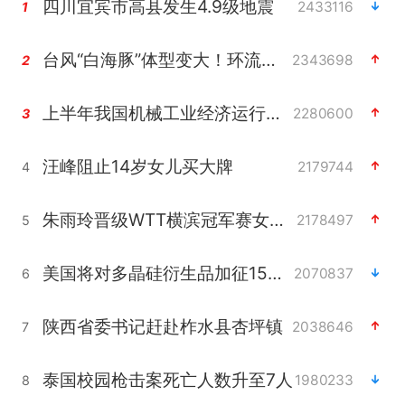
四川宜宾市高县发生4.9级地震
2433116
1
台风“白海豚”体型变大！环流面积接近13个浙江那么大
2343698
2
上半年我国机械工业经济运行稳中有进
2280600
3
汪峰阻止14岁女儿买大牌
2179744
4
朱雨玲晋级WTT横滨冠军赛女单八强
2178497
5
美国将对多晶硅衍生品加征15%关税
2070837
6
陕西省委书记赶赴柞水县杏坪镇
2038646
7
泰国校园枪击案死亡人数升至7人
1980233
8