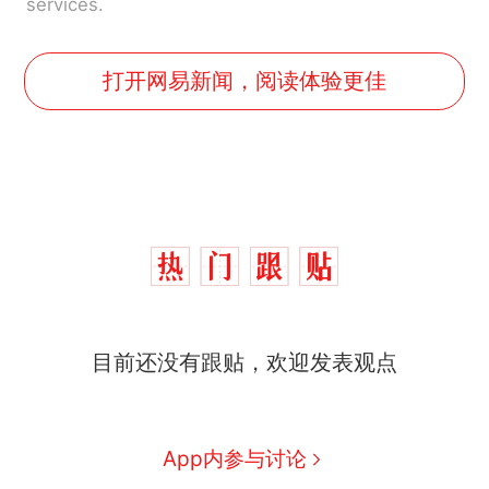
services.
打开网易新闻，阅读体验更佳
那个在床头放菜刀的女孩，
热
因老师一句“跟我回家”改写了
人生
制裁瓜子饺子，美国怕什
新
么？
费大厨“全国小炒肉大王”称
目前还没有跟贴，欢迎发表观点
号，仅凭视频评出？中国烹饪
协会回应
男子上山采菌偶然发现鸡枞菌
窝，原地守1天等它长大：挖了
App内参与讨论
140多朵
美国渔民钓获鲨鱼徒手将其拽