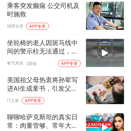
乘客突发癫痫 公交司机及
时施救
锦绣太原
APP专享
坐轮椅的老人因斑马线中
间的警示柱无法通过，两
名司机看到后主动下车帮
氧气周末
3跟贴
APP专享
忙
美国祖父母热衷将孙辈写
进AI生成童书，引发父母
辈大量反感
IT之家
APP专享
聊聊哈萨克斯坦的真实日
常：肉量管够、常年大