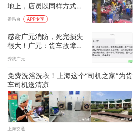
地上，店员以同样方式扔
回找零，店主再发声：该
番禺台
APP专享
顾客此前来过几次，无法
理解此行为，目前店里生
感谢广元消防，死完损失
意没受影响
很大！广元：货车故障消
防员喷水帮1300只鸡降
秀我广元
温，司机感谢广元消防挽
回损失
免费洗浴洗衣！上海这个“司机之家”为货
车司机送清凉
上海交通