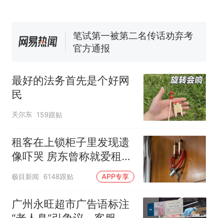
回大海 目击者直呼震惊 （视频
来源：参考消息）
笔试第一被第二名传话劝弃考
官方通报
那个在床头放菜刀的女孩，
热
因老师一句“跟我回家”改写了
人生
最好的法务首先是个好网
民
关尔东
159跟贴
租客在上锁柜子里发现遗
像吓哭 房东曾称就爱租给
男生
极目新闻
6148跟贴
APP专享
广州永旺超市广告语标注