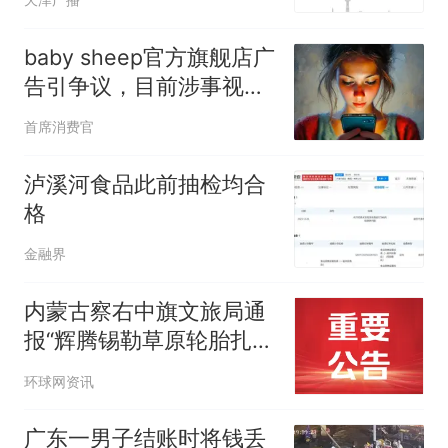
可延长到2037年
baby sheep官方旗舰店广
告引争议，目前涉事视频
已经下架
首席消费官
泸溪河食品此前抽检均合
格
金融界
内蒙古察右中旗文旅局通
报“辉腾锡勒草原轮胎扎钉
子”：游客反映的现象在砂
环球网资讯
石路段确有发生
广东一男子结账时将钱丢