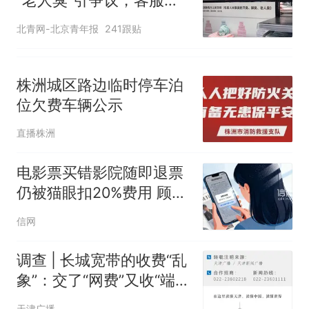
“老人臭”引争议，客服回
应
北青网-北京青年报
241跟贴
株洲城区路边临时停车泊
位欠费车辆公示
直播株洲
电影票买错影院随即退票
仍被猫眼扣20%费用 顾
客：距影片开场还有一天
信网
多，手续费太高了
调查 | 长城宽带的收费“乱
象”：交了“网费”又收“端口
费”，退费没着落，使用期
天津广播