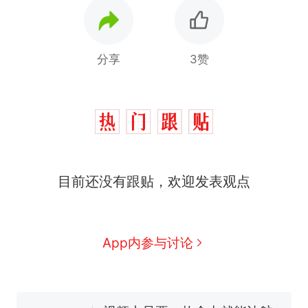
分享
3赞
十多万人报名的考试，成绩
热
全部作废，公平么？
搬家报价570元，搬到楼下
新
交5060元才肯搬上楼！女子傻
眼了……
空调24小时开着反而更省电？
目前还没有跟贴，欢迎发表观点
电力部门回应
佛山一中学招聘物理教师，笔
试前13名均遭淘汰？教育局：
已叫停招聘，成立调查组全面
“不建议大家买深色蛋糕”上热
App内参与讨论
核查
搜，网友：天塌了！
视频丨只要一枚命中就能让航
母瘫痪 轰-6J实力有多强？