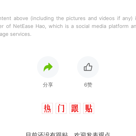
tent above (including the pictures and videos if any)
r of NetEase Hao, which is a social media platform a
rage services.
分享
6赞
目前还没有跟贴，欢迎发表观点