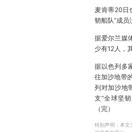
麦肯蒂20
韧船队”成
据爱尔兰媒
少有12人，
据以色列多
往加沙地带
列对加沙地
支“全球坚
（完）
特别声明：本文