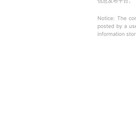
信息发布平台。
Notice: The con
posted by a use
information sto