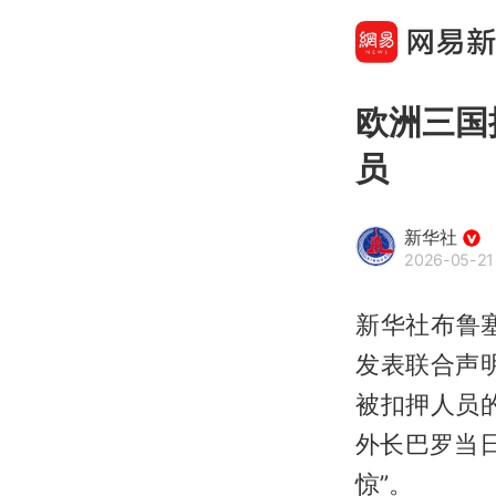
欧洲三国
员
新华社
2026-05-21
新华社布鲁
发表联合声
被扣押人员
外长巴罗当日
惊”。