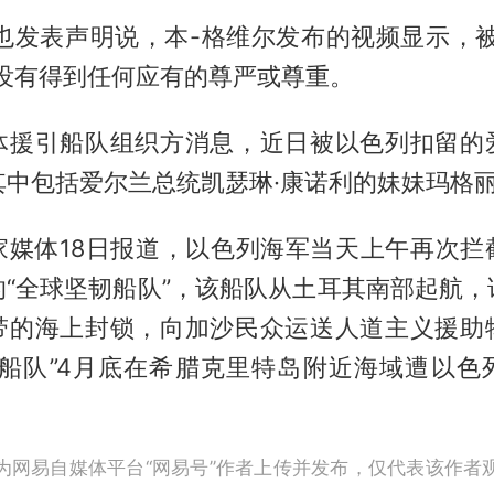
日也发表声明说，本-格维尔发布的视频显示，被
员没有得到任何应有的尊严或尊重。
体援引船队组织方消息，近日被以色列扣留的
其中包括爱尔兰总统凯瑟琳·康诺利的妹妹玛格丽
家媒体18日报道，以色列海军当天上午再次拦
的“全球坚韧船队”，该船队从土耳其南部起航，
带的海上封锁，向加沙民众运送人道主义援助
韧船队”4月底在希腊克里特岛附近海域遭以色
为网易自媒体平台“网易号”作者上传并发布，仅代表该作者