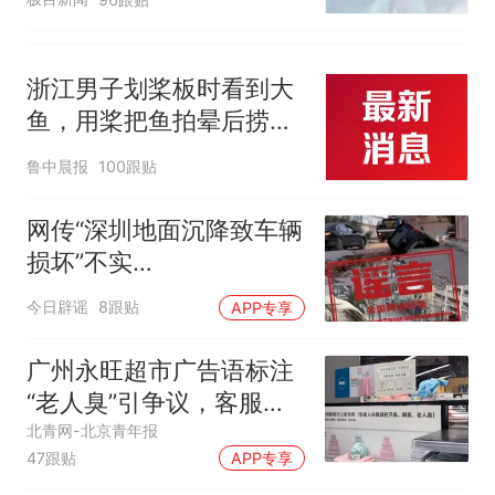
浙江男子划桨板时看到大
鱼，用桨把鱼拍晕后捞
起；当事人：鱼重7斤6
鲁中晨报
100跟贴
两，做成红烧辣子鱼块，
味道很好
网传“深圳地面沉降致车辆
损坏”不实
（2026·08·06）
今日辟谣
8跟贴
APP专享
广州永旺超市广告语标注
“老人臭”引争议，客服回
应
北青网-北京青年报
47跟贴
APP专享