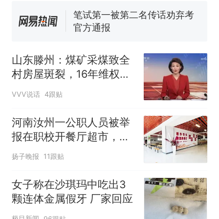
官方通报
制裁瓜子饺子，美国怕什
热
么？
山东滕州：煤矿采煤致全
村房屋斑裂，16年维权承
诺成空，数百村民何时才
VVV说话
4跟贴
能逃离危房？
河南汝州一公职人员被举
报在职校开餐厅超市，本
人回应称“是给别人帮
扬子晚报
11跟贴
忙”，镇政府：赵某某仍在
镇政府工作，当地纪委已
女子称在沙琪玛中吃出3
介入
颗连体金属假牙 厂家回应
极目新闻
96跟贴