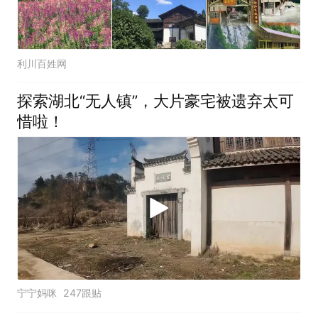
利川百姓网
探索湖北“无人镇”，大片豪宅被遗弃太可
惜啦！
宁宁妈咪
247跟贴