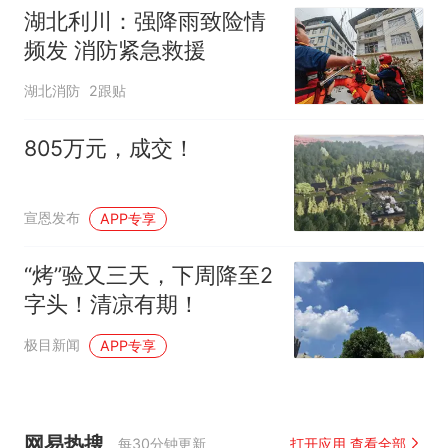
湖北利川：强降雨致险情
频发 消防紧急救援
湖北消防
2跟贴
805万元，成交！
宣恩发布
APP专享
“烤”验又三天，下周降至2
字头！清凉有期！
极目新闻
APP专享
网易热搜
每30分钟更新
打开应用 查看全部