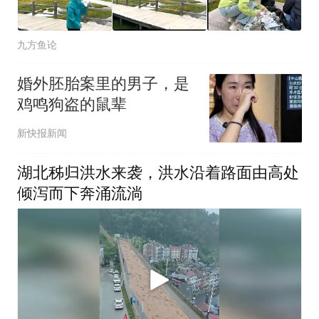
九方鱼论
婚外胚胎案里的男子，是
鸡鸣狗盗的鼠辈
新快报新闻
湖北秭归洪水来袭，洪水沿着路面由高处
倾泻而下奔涌流淌