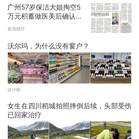
广州57岁保洁大姐掏空5
万元积蓄做医美后确认眼
疾
新浪财经
沃尔玛，为什么没有窗户？
设计癖
女生在四川稻城拍照摔倒后续，头部受伤
已回家治疗