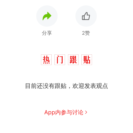
分享
2赞
制裁瓜子饺子，美国怕什
热
么？
费大厨“全国小炒肉大王”称
新
号，仅凭视频评出？中国烹饪
协会回应
男子上山采菌偶然发现鸡枞菌
目前还没有跟贴，欢迎发表观点
窝，原地守1天等它长大：挖了
140多朵
那个在床头放菜刀的女孩，因
老师一句“跟我回家”改写了人
生
App内参与讨论
美国渔民钓获鲨鱼徒手将其拽
回大海 目击者直呼震惊 （视频
来源：参考消息）
笔试第一被第二名传话劝弃考